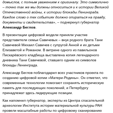
домыслов, с полным уважением к оригиналу. Это символично
– точно так же мы должны относиться и к истории Великой
Отечественной войны, к истории блокады Ленинграда.
Каждое слово о тех событиях должно опираться на правду,
документы и свидетельства
», – подчеркнул губернатор
Александр Беглов
.
В презентации цифровой модели приняли участие
представители семьи Савичевых – внук родного брата Тани
Савичевой Михаил Савичев с супругой Анной и их детьми
Елизаветой и Романом. В витрине одного из павильонов
Пискарёвского кладбища выставлена копия легендарного
дневника Тани Савичевой, ставшего одним из символов
блокады Ленинграда.
Александр Беглов поблагодарил всех участников проекта по
созданию цифровой копии «Матери-Родины». Он отметил, что
современные технологии помогают сохранять историческую
память для последующих поколений, и Петербургу
принадлежат здесь лидирующие позиции.
Как напомнил губернатор, эксперты из Центра спасательной
археологии Института истории материальной культуры РАН
провели масштабные работы по цифровому сканированию