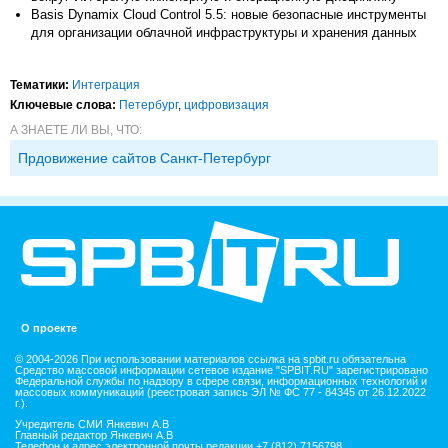
Basis Dynamix Cloud Control 5.5: новые безопасные инструменты
для организации облачной инфраструктуры и хранения данных
Тематики:
Интеграция
Ключевые слова:
Петербург
,
цифровизация
А ЗНАЕТЕ ЛИ ВЫ, ЧТО:
Прдовижение сайтов Санкт-Петербург
О проекте
© 2004-2026 При использовании материалов ссылка на spbit.ru обязательна
Средство массовой информации сетевое издание "SPBIT.RU" зарегистрировано
Федеральной службы по надзору в сфере связи, информационных технологий и
массовых коммуникаций (реестровая запись ЭЛ № ФС 77 - 84345 от 26.12.2022
г.).
Учредитель СМИ Янкевич А.В
Главный редактор Янкевич А.В
Телефон и адрес электронной почты редакции +7 (812) 7156798,