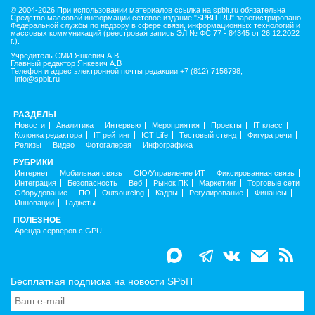
© 2004-2026 При использовании материалов ссылка на spbit.ru обязательна
Средство массовой информации сетевое издание "SPBIT.RU" зарегистрировано
Федеральной службы по надзору в сфере связи, информационных технологий и
массовых коммуникаций (реестровая запись ЭЛ № ФС 77 - 84345 от 26.12.2022
г.).
Учредитель СМИ Янкевич А.В
Главный редактор Янкевич А.В
Телефон и адрес электронной почты редакции +7 (812) 7156798,
info@spbit.ru
РАЗДЕЛЫ
Новости
Аналитика
Интервью
Мероприятия
Проекты
IT класс
Колонка редактора
IT рейтинг
ICT Life
Тестовый стенд
Фигура речи
Релизы
Видео
Фотогалерея
Инфографика
РУБРИКИ
Интернет
Мобильная связь
CIO/Управление ИТ
Фиксированная связь
Интеграция
Безопасность
Веб
Рынок ПК
Маркетинг
Торговые сети
Оборудование
ПО
Outsourcing
Кадры
Регулирование
Финансы
Инновации
Гаджеты
ПОЛЕЗНОЕ
Аренда серверов с GPU
Бесплатная подписка на новости SPbIT