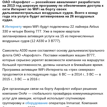
ОАО «Аэрофлот — российские авиалинии» разработало
на 2013 год широкую программу по обеспечению доступа к
сети Интернет по WiFi на борту своих
дальнемагистральных воздушных судов. Всего к концу
года эта услуга будет активирована на 26 воздушных
судах.
К
Интернету
через WiFi будут подключены 22 лайнера Airbus
330 и четыре Boeing 777. Уже в первом квартале
запланирована активация услуги на 15 из перечисленных
воздушных судов (12 А330 и 3 В777).
Самолеты А330 ныне составляют основу дальнемагистрального
флота ОАО «Аэрофлот». Поставки новейших машин В777,
которые серьезно укрепят возможности компании на маршрутах
большой протяженности, должны начаться в ближайшее время.
Программа активации WiFi-Интернета на «трех семерках»
продолжится в последующие годы: 6 ВС — в 2014 г., 3 ВС — в
2015 г., 3 ВС — в 2016 г.
Для организации связи на борту Аэрофлот избрал решение
компании OnAir — глобального провайдера коммуникационных
услуг для авиации, который использует спутниковую
группировку и
оборудование
оператора Inmarsat. Компания