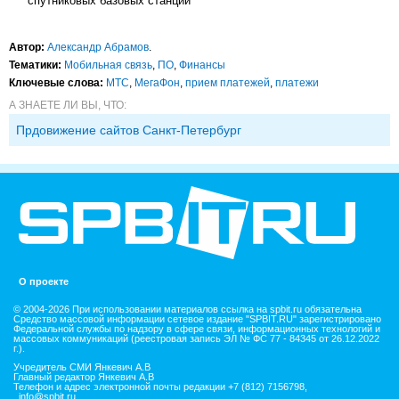
спутниковых базовых станций
Автор:
Александр Абрамов
.
Тематики:
Мобильная связь
,
ПО
,
Финансы
Ключевые слова:
МТС
,
МегаФон
,
прием платежей
,
платежи
А ЗНАЕТЕ ЛИ ВЫ, ЧТО:
Прдовижение сайтов Санкт-Петербург
О проекте
© 2004-2026 При использовании материалов ссылка на spbit.ru обязательна
Средство массовой информации сетевое издание "SPBIT.RU" зарегистрировано
Федеральной службы по надзору в сфере связи, информационных технологий и
массовых коммуникаций (реестровая запись ЭЛ № ФС 77 - 84345 от 26.12.2022
г.).
Учредитель СМИ Янкевич А.В
Главный редактор Янкевич А.В
Телефон и адрес электронной почты редакции +7 (812) 7156798,
info@spbit.ru