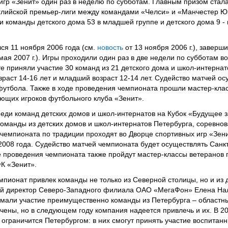
игр «Зенит» один раз в неделю по субботам. Главным призом стала
нглийской премьер-лиги между командами «Челси» и «Манчестер Ю
команды детского дома 53 в младшей группе и детского дома 9 - 
ся 11 ноября 2006 года (см.
новость
от 13 ноября 2006 г.), заверш
мая 2007 г.). Игры проходили один раз в две недели по субботам в
е приняли участие 30 команд из 21 детского дома и школ-интернат
зраст 14-16 лет и младший возраст 12-14 лет. Судейство матчей о
утбола. Также в ходе проведения чемпионата прошли мастер-кла
ующих игроков футбольного клуба «Зенит».
еди команд детских домов и школ-интернатов на Кубок «Будущее з
команды из детских домов и школ-интернатов Петербурга, соревнов
 чемпионата по традиции проходят во Дворце спортивных игр «Зени
 2008 года. Судейство матчей чемпионата будет осуществлять Санк
 проведения чемпионата также пройдут мастер-классы ветеранов 
К «Зенит».
пионат привлек команды не только из Северной столицы, но и из 
ий директор Северо-Западного филиала ОАО «МегаФон» Елена На
имали участие преимущественно команды из Петербурга – областн
чены, но в следующем году компания надеется привлечь и их. В 2
ограничится Петербургом: в них смогут принять участие воспитанн