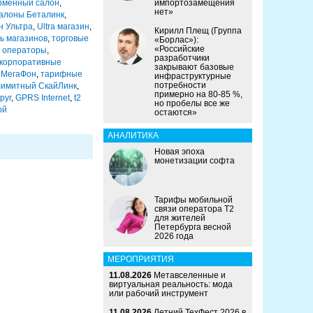
рменный салон
,
импортозамещения
нет»
алоны Беталинк
,
н Ультра
,
Ultra магазин
,
Кирилл Плещ (Группа
ь магазинов
,
торговые
«Борлас»):
«Российские
 операторы
,
разработчики
корпоративные
закрывают базовые
 МегаФон
,
тарифные
инфраструктурные
потребности
лимитный СкайЛинк
,
примерно на 80-85 %,
руг
,
GPRS Internet
,
t2
но пробелы все же
ой
остаются»
АНАЛИТИКА
Новая эпоха
монетизации софта
Тарифы мобильной
связи оператора Т2
для жителей
Петербурга весной
2026 года
МЕРОПРИЯТИЯ
11.08.2026
Метавселенные и
виртуальная реальность: мода
или рабочий инструмент
11.08.2026
Летний ТехФест 2026 в