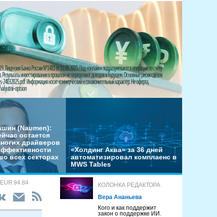
ашин (Naumen):
ейчас остается
многих драйверов
эффективности
«Холдинг Аква» за 36 дней
во всех секторах
автоматизировал комплаенс в
MWS Tables
 EUR 94.84
КОЛОНКА РЕДАКТОРА
Вера Ананьева
Кого и как поддержит
закон о поддержке ИИ.