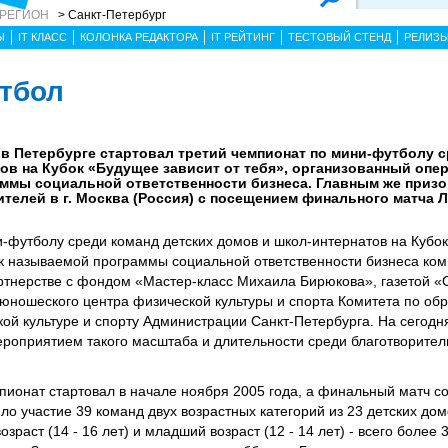
 РЕГИОН
> Санкт-Петербург
Ы
IT КЛАСС
КОЛОНКА РЕДАКТОРА
IT РЕЙТИНГ
ТЕСТОВЫЙ СТЕНД
РЕЛИЗ
тбол
а, в Петербурге стартовал третий чемпионат по мини-футболу 
ов на Кубок «Будущее зависит от тебя», организованный оп
аммы социальной ответственности бизнеса. Главным же приз
дителей в г. Москва (Россия) с посещением финального матча
-футболу среди команд детских домов и школ-интернатов на Кубо
так называемой программы социальной ответственности бизнеса к
ртнерстве с фондом «Мастер-класс Михаила Бирюкова», газетой «
-юношеского центра физической культуры и спорта Комитета по об
кой культуре и спорту Администрации Санкт-Петербурга. На сегод
роприятием такого масштаба и длительности среди благотворител
пионат стартовал в начале ноября 2005 года, а финальный матч с
ло участие 39 команд двух возрастных категорий из 23 детских дом
зраст (14 - 16 лет) и младший возраст (12 - 14 лет) - всего более 