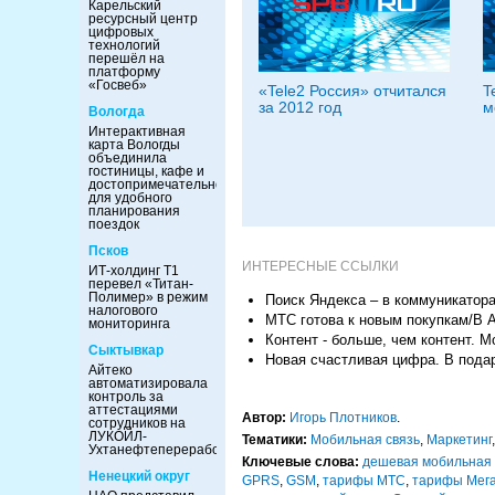
Карельский
ресурсный центр
цифровых
технологий
перешёл на
платформу
«Госвеб»
«Tele2 Россия» отчитался
T
за 2012 год
м
Вологда
Интерактивная
карта Вологды
объединила
гостиницы, кафе и
достопримечательности
для удобного
планирования
поездок
Псков
ИНТЕРЕСНЫЕ ССЫЛКИ
ИТ-холдинг Т1
перевел «Титан-
Полимер» в режим
Поиск Яндекса – в коммуникатор
налогового
МТС готова к новым покупкам/В 
мониторинга
Контент - больше, чем контент. M
Сыктывкар
Новая счастливая цифра. В пода
Айтеко
автоматизировала
контроль за
аттестациями
Автор:
Игорь Плотников
.
сотрудников на
ЛУКОЙЛ-
Тематики:
Мобильная связь
,
Маркетинг
Ухтанефтепереработка
Ключевые слова:
дешевая мобильная 
Ненецкий округ
GPRS
,
GSM
,
тарифы МТС
,
тарифы Мег