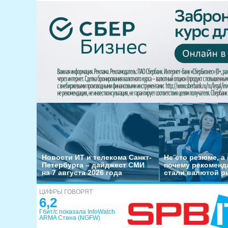
Новости ИТ и телекома Санкт-
Не сто резюме, а 
Петербурга – дайджест СМИ
почему рекоменд
на 7 августа 2026 года
стали валютой р
ЦИФРЫ ГОВОРЯТ
6,2
Гбит/с показала InfoWatch
ARMA Стена (NGFW)