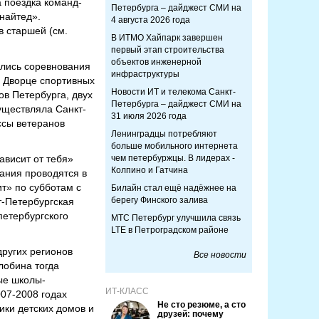
 поездка команд-
Петербурга – дайджест СМИ на
найтед».
4 августа 2026 года
в старшей (см.
В ИТМО Хайпарк завершен
первый этап строительства
объектов инженерной
ились соревнования
инфраструктуры
о Дворце спортивных
Новости ИТ и телекома Санкт-
ов Петербурга, двух
Петербурга – дайджест СМИ на
существляла Санкт-
31 июля 2026 года
ссы ветеранов
Ленинградцы потребляют
больше мобильного интернета
ависит от тебя»
чем петербуржцы. В лидерах -
Колпино и Гатчина
ания проводятся в
т» по субботам с
Билайн стал ещё надёжнее на
берегу Финского залива
т-Петербургская
петербургского
МТС Петербург улучшила связь
LTE в Петроградском районе
других регионов
Все новости
лобина тогда
ые школы-
ИТ-КЛАСС
007-2008 годах
Не сто резюме, а сто
ики детских домов и
друзей: почему