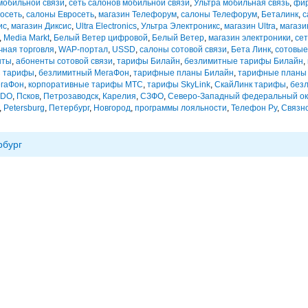
мобильной связи
,
сеть салонов мобильной связи
,
Ультра мобильная связь
,
фи
осеть
,
салоны Евросеть
,
магазин Телефорум
,
салоны Телефорум
,
Беталинк
,
с
ис
,
магазин Диксис
,
Ultra Electronics
,
Ультра Электроникс
,
магазин Ultra
,
магази
,
Media Markt
,
Белый Ветер цифровой
,
Белый Ветер
,
магазин электроники
,
сет
чная торговля
,
WAP-портал
,
USSD
,
салоны сотовой связи
,
Бета Линк
,
сотовые
нты
,
абоненты сотовой связи
,
тарифы Билайн
,
безлимитные тарифы Билайн
,
 тарифы
,
безлимитный МегаФон
,
тарифные планы Билайн
,
тарифные планы
егаФон
,
корпоративные тарифы МТС
,
тарифы SkyLink
,
СкайЛинк тарифы
,
без
-DO
,
Псков
,
Петрозаводск
,
Карелия
,
СЗФО
,
Северо-Западный федеральный ок
,
Petersburg
,
Петербург
,
Новгород
,
программы лояльности
,
Телефон Ру
,
Связн
рбург