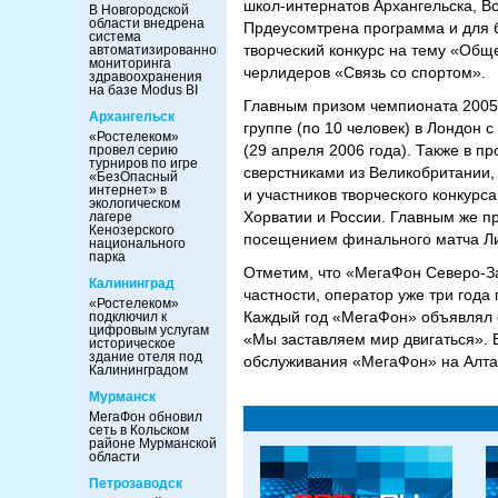
школ-интернатов Архангельска, В
В Новгородской
области внедрена
Прдеусомтрена программа и для б
система
творческий конкурс на тему «Обще
автоматизированного
мониторинга
черлидеров «Связь со спортом».
здравоохранения
на базе Modus BI
Главным призом чемпионата 2005
Архангельск
группе (по 10 человек) в Лондон
«Ростелеком»
(29 апреля 2006 года). Также в п
провел серию
турниров по игре
сверстниками из Великобритании,
«БезОпасный
интернет» в
и участников творческого конкур
экологическом
Хорватии и России. Главным же пр
лагере
Кенозерского
посещением финального матча Ли
национального
парка
Отметим, что «МегаФон Северо-За
Калининград
частности, оператор уже три года
«Ростелеком»
Каждый год «МегаФон» объявлял с
подключил к
цифровым услугам
«Мы заставляем мир двигаться». 
историческое
здание отеля под
обслуживания «МегаФон» на Алта
Калининградом
Мурманск
МегаФон обновил
сеть в Кольском
районе Мурманской
области
Петрозаводск