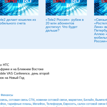
ele2 делает кошелек из
«Tele2 Россия»: рубеж в
«Связьи
обильного счета
20 млн абонентов
«Ростел
достигнут. Что будет
Линк» в
дальше?
Петерб
Аллею «
мобильн
России»
ах HTC
Африке и на Ближнем Востоке
obile VAS Conference, день второй
рок на Новый Год
,
Финансы
связь
,
сотовая связь СПб
,
новинки сотовой связи
,
маркетинг
,
Билайн
,
Вымпел
аФон
,
тарифные планы
,
МегаФон
,
Телефорум
,
Евросеть
,
салон сотовой связи