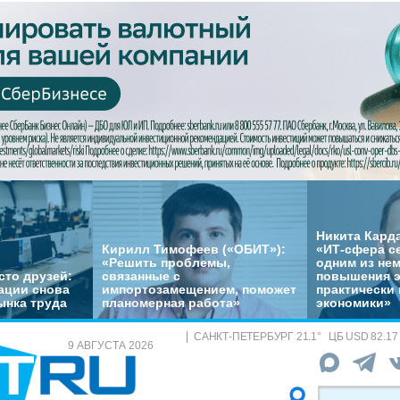
Никита Кард
Кирилл Тимофеев («ОБИТ»):
«ИТ-сфера с
«Решить проблемы,
одним из не
сто друзей:
связанные с
повышения 
ации снова
импортозамещением, поможет
практически 
ынка труда
планомерная работа»
экономики»
САНКТ-ПЕТЕРБУРГ
21.1
°
ЦБ
USD 82.17
9 АВГУСТА 2026