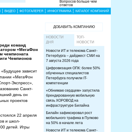
Вопросов больше чем
ответов
Ы
ВИДЕО
ФОТОГАЛЕРЕЯ
ИНФОГРАФИКА
КАТАЛОГ КОМПАНИЙ
ДОБАВИТЬ КОМПАНИЮ
НОВОСТИ
ТОП-
ДНЯ
НОВОСТИ
среди команд
ератором «МегаФон
Новости ИТ и телекома Санкт-
ом чемпионата
Петербурга – дайджест СМИ на
 Лиги Чемпионов
7 августа 2026 года
Цифровизация ОПК: более 50%
к «Будущее зависит
обученных специалистов
омпании «МегаФон
Петербурга получили IT-
Спорт-Экспресс»,
компетенции
разованию Санкт-
«Обнимаю сердцем» запустила
няшний день он
брендированную мобильную
ьных проектов
связь ХОРОВОД на
инфраструктуре Билайна
Билайн зафиксировал рост
остоялся 22 апреля
мобильного трафика в Пулково
ов и школ-
на 50% в начале лета
300 детей. Игры
Новости ИТ и телекома Санкт-