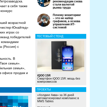
Петрозаводска.
рекомендации снова
стали валютой
ает в себя также
рынка труда
 конкурс
Почему мониторинг
– это не набор
графиков, а основа
ршей возрастной
управления ИТ-
анчестер-Юнайтед»
системой
ких играх со
ТЕСТОВЫЙ СТЕНД
команд победителей
у командами
а (Россия) с
ьность. В
«Твоя семья».
бильная семья»,
 в офисе продаж и
iQOO 15R
Смартфон iQOO 15R: мощь без
компромиссов
ПРОЕКТЫ
«Холдинг Аква» за 36 дней
автоматизировал комплаенс в
MWS Tables