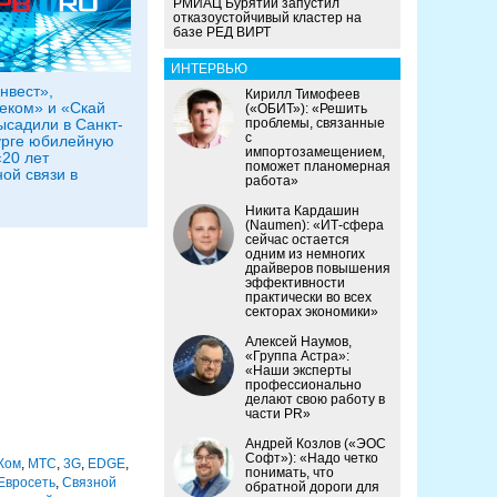
РМИАЦ Бурятии запустил
отказоустойчивый кластер на
базе РЕД ВИРТ
ИНТЕРВЬЮ
нвест»,
Кирилл Тимофеев
еком» и «Скай
(«ОБИТ»): «Решить
ысадили в Санкт-
проблемы, связанные
с
урге юбилейную
импортозамещением,
20 лет
поможет планомерная
ой связи в
работа»
Никита Кардашин
(Naumen): «ИТ-сфера
сейчас остается
одним из немногих
драйверов повышения
эффективности
практически во всех
секторах экономики»
Алексей Наумов,
«Группа Астра»:
«Наши эксперты
профессионально
делают свою работу в
части PR»
Андрей Козлов («ЭОС
Софт»): «Надо четко
Ком
,
МТС
,
3G
,
EDGE
,
понимать, что
 Евросеть
,
Связной
обратной дороги для