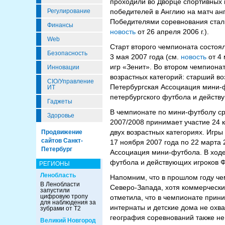
проходили во Дворце спортивных 
Регулирование
победителей в Англию на матч а
Победителями соревнования стали 
Финансы
новость
от 26 апреля 2006 г.).
Web
Старт второго чемпионата состоял
Безопасность
3 мая 2007 года (см.
новость
от 4 
игр «Зенит». Во втором чемпионат
Инновации
возрастных категорий: старший во
CIO/Управление
Петербургская Ассоциация мини-ф
ИТ
петербургского футбола и действ
Гаджеты
В чемпионате по мини-футболу ср
Здоровье
2007/2008 принимает участие 24 
двух возрастных категориях. Игры
Продвижение
сайтов Санкт-
17 ноября 2007 года по 22 марта
Петербург
Ассоциация мини-футбола. В ходе
футбола и действующих игроков Ф
РЕГИОНЫ
Ленобласть
Напомним, что в прошлом году чем
В Ленобласти
Северо-Запада, хотя коммерческ
запустили
цифровую тропу
отметила, что в чемпионате прин
для наблюдения за
интернаты и детские дома не охва
зубрами от Т2
география соревнований также не 
Великий Новгород