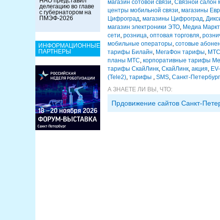
НАО представил
магазин сотовой связи
,
Связной салон 
делегацию во главе
центры мобильной связи
,
магазины Евр
с губернатором на
ПМЭФ-2026
Цифроград
,
магазины Цифроград
,
Дикс
магазин электроники ЭТО
,
Медиа Маркт
сети
,
розница
,
оптовая торговля
,
розни
мобильные операторы
,
сотовые абоне
ИНФОРМАЦИОННЫЕ
ПАРТНЕРЫ
тарифы Билайн
,
МегаФон тарифы
,
МТС
планы МТС
,
корпоративные тарифы М
тарифы СкайЛинк
,
СкайЛинк
,
акция
,
EV
(Tele2)
,
тарифы
,
SMS
,
Санкт-Петербург
А ЗНАЕТЕ ЛИ ВЫ, ЧТО:
Прдовижение сайтов Санкт-Пете