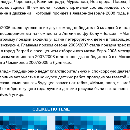
ологды, Череповца, Калининграда, Мурманска, Новгорода, Пскова, 
олельщиков: III чемпионат, кроме спортивной составляющей, включ
ние в движении», который пройдет в январе-феврале 2008 года, и
/2006 стало путешествие двух команд-победителей младшей и ста
 с посещением матча чемпионата Англии по футболу «Челси» - «М
рограмму поездки входило участие петербургских детей в товарищес
 экскурсии. Главным призом сезона 2006/2007 стала поездка трех 
са в город Загреб с посещением отборочного матча Евро-2008 межд
изом чемпионата 2007/2008 станет поездка победителей в г. Москв
ги Чемпионов 2007/2008 в Лужниках.
пад» традиционно ведет благотворительную и спонсорскую деятел
 принимает участие в конкурсе детских работ, проводимом газетой 
вою номинацию: «Будущее зависит от тебя», «Мама, папа, я - мо
В октябре текущего года лучшие детские рисунки были выставлены
йской улице.
СВЕЖЕЕ ПО ТЕМЕ