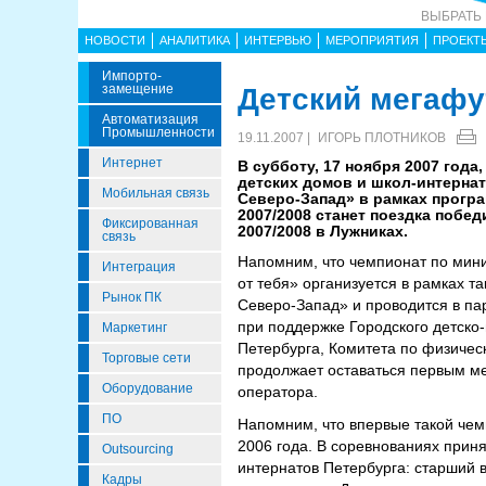
ВЫБРАТЬ
НОВОСТИ
АНАЛИТИКА
ИНТЕРВЬЮ
МЕРОПРИЯТИЯ
ПРОЕКТ
Импорто­
Замещение
Детский мегафу
Автоматизация
Промышленности
19.11.2007 |
ИГОРЬ ПЛОТНИКОВ
Интернет
В субботу, 17 ноября 2007 год
детских домов и школ-интернат
Мобильная связь
Северо-Запад» в рамках прогр
2007/2008 станет поездка побе
Фиксированная
2007/2008 в Лужниках.
связь
Напомним, что чемпионат по мини
Интеграция
от тебя» организуется в рамках 
Рынок ПК
Северо-Запад» и проводится в па
при поддержке Городского детско
Маркетинг
Петербурга, Комитета по физичес
Торговые сети
продолжает оставаться первым ме
Оборудование
оператора.
ПО
Напомним, что впервые такой чем
2006 года. В соревнованиях приня
Outsourcing
интернатов Петербурга: старший во
Кадры