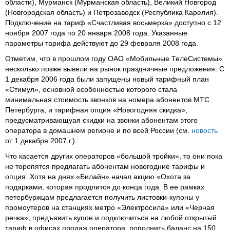
области), Мурманск (Мурманская область), Великий Новгород
(Новгородская область) и Петрозаводск (Республика Карелия).
Подключение на тариф «Счастливая восьмерка» доступно с 12
ноября 2007 года по 20 января 2008 года. Указанные
параметры тарифа действуют до 29 февраля 2008 года.
Отметим, что в прошлом году ОАО «Мобильные ТелеСистемы»
несколько позже вывели на рынок праздничные предложения. С
1 декабря 2006 года были запущены новый тарифный план
«Стимул», основной особенностью которого стала
минимальная стоимость звонков на номера абонентов МТС
Петербурга, и тарифная опция «Новогодняя скидка»,
предусматривающуая скидки на звонки абонентам этого
оператора в домашнем регионе и по всей России (см.
новость
от 1 декабря 2007 г.).
Что касается других операторов «большой тройки», то они пока
не торопятся предлагать абонентам новогодние тарифы и
опция. Хотя на днях «Билайн» начал акцию «Охота за
подарками, которая продлится до конца года. В ее рамках
петербуржцам предлагается получить листовки-купоны у
промоутеров на станциях метро «Электросила» или «Черная
речка», предъявить купон и подключиться на любой открытый
тариф в офисах продаж оператора, пополнить баланс на 150