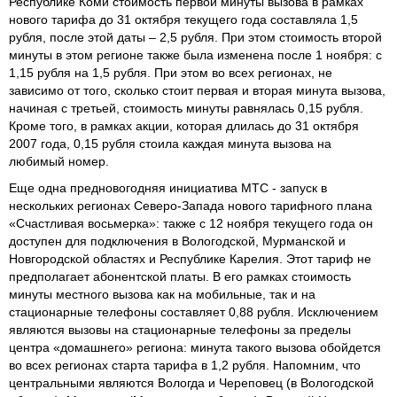
Республике Коми стоимость первой минуты вызова в рамках
нового тарифа до 31 октября текущего года составляла 1,5
рубля, после этой даты – 2,5 рубля. При этом стоимость второй
минуты в этом регионе также была изменена после 1 ноября: с
1,15 рубля на 1,5 рубля. При этом во всех регионах, не
зависимо от того, сколько стоит первая и вторая минута вызова,
начиная с третьей, стоимость минуты равнялась 0,15 рубля.
Кроме того, в рамках акции, которая длилась до 31 октября
2007 года, 0,15 рубля стоила каждая минута вызова на
любимый номер.
Еще одна предновогодняя инициатива МТС - запуск в
нескольких регионах Северо-Запада нового тарифного плана
«Счастливая восьмерка»: также с 12 ноября текущего года он
доступен для подключения в Вологодской, Мурманской и
Новгородской областях и Республике Карелия. Этот тариф не
предполагает абонентской платы. В его рамках стоимость
минуты местного вызова как на мобильные, так и на
стационарные телефоны составляет 0,88 рубля. Исключением
являются вызовы на стационарные телефоны за пределы
центра «домашнего» региона: минута такого вызова обойдется
во всех регионах старта тарифа в 1,2 рубля. Напомним, что
центральными являются Вологда и Череповец (в Вологодской