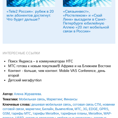
«Tele2 Россия»: рубеж в 20
«Связьинвест»,
млн абонентов достигнут.
«Ростелеком» и «Скай
Что будет дальше?
Линк» высадили в Санкт-
Петербурге юбилейную
Аллею «20 лет мобильной
связи в России»
ИНТЕРЕСНЫЕ ССЫЛКИ
Поиск Яндекса – в коммуникаторах HTC
МТС готова к новым покупкам/В Африке и на Ближнем Востоке
Контент - больше, чем контент. Mobile VAS Conference, день
второй
Детский мегафутбол
Автор:
Алена Журавлева
.
Тематики:
Мобильная связь
,
Маркетинг
,
Финансы
Ключевые слова:
дешевая мобильная связь
,
сотовая связь СПб
,
новинки
сотовой связи
,
маркетинг
,
Билайн
,
ВымпелКом
,
МТС
,
3G
,
EDGE
,
GPRS
,
GSM
,
тарифы МТС
,
тарифы МегаФон
,
тарифные планы
,
МегаФон
,
WAP-
портал
,
USSD
,
сотовые операторы
,
мобильные операторы
,
сотовые