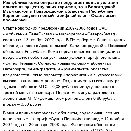
Республике Коми оператор предлагает новые условия
одного из существующих тарифов, то в Вологодской,
Мурманской и Новгородской областях и Республике
Карелия запущен новый тарифный план «Счастливая
восьмерка».
Старт новогодних предложений 2007-2008 годов ОАО
«Мобильные ТелеСистемы» маркорегион «Северо-Запад»
состоялся 12 ноября 2007 года. В Петербурге и Ленинградской
области, а также в Архангельской, Калининградской и Псковской
областях и Республике Коми первая новогодняя инициатива
представляет собой запуск новых условий тарифного плана
«Супер Первый». Согласно новым условиям абонентам
Петербурга, Ленинградской и Архангельской областей
предлагается новые параметры тарификации внутрисетевых
вызовов в домашнем регионе. Так, стоимость вызова внутри
«домашней» сети МТС – 0,08 рубля за минуту, начиная с
третьей минуты разговора. Первая же минута разговора с
абонентами МТС «домашнего» региона стоит 0,88 рубля,
вторая – 0,50 рубля.
В акции принимают участие абоненты, подключившиеся или
перешедшие на тариф «Супер Первый» в период с 12 ноября
2007 года по 20 января 2008 года. Фактически абонентам
автоматически подключается услуга «Номера МТС» без