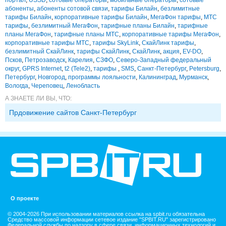
абоненты
,
абоненты сотовой связи
,
тарифы Билайн
,
безлимитные
тарифы Билайн
,
корпоративные тарифы Билайн
,
МегаФон тарифы
,
МТС
тарифы
,
безлимитный МегаФон
,
тарифные планы Билайн
,
тарифные
планы МегаФон
,
тарифные планы МТС
,
корпоративные тарифы МегаФон
,
корпоративные тарифы МТС
,
тарифы SkyLink
,
СкайЛинк тарифы
,
безлимитный СкайЛинк
,
тарифы СкайЛинк
,
СкайЛинк
,
акция
,
EV-DO
,
Псков
,
Петрозаводск
,
Карелия
,
СЗФО
,
Северо-Западный федеральный
округ
,
GPRS Internet
,
t2 (Tele2)
,
тарифы
,
SMS
,
Санкт-Петербург
,
Petersburg
,
Петербург
,
Новгород
,
программы лояльности
,
Калининград
,
Мурманск
,
Вологда
,
Череповец
,
Ленобласть
А ЗНАЕТЕ ЛИ ВЫ, ЧТО:
Прдовижение сайтов Санкт-Петербург
О проекте
© 2004-2026 При использовании материалов ссылка на spbit.ru обязательна
Средство массовой информации сетевое издание "SPBIT.RU" зарегистрировано
Федеральной службы по надзору в сфере связи, информационных технологий и