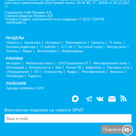
массовых коммуникаций (реестровая запись ЭЛ № ФС 77 - 84345 от 26.12.2022
г.).
Учредитель СМИ Янкевич А.В
Главный редактор Янкевич А.В
Телефон и адрес электронной почты редакции +7 (812) 7156798,
info@spbit.ru
РАЗДЕЛЫ
Новости
Аналитика
Интервью
Мероприятия
Проекты
IT класс
Колонка редактора
IT рейтинг
ICT Life
Тестовый стенд
Фигура речи
Релизы
Видео
Фотогалерея
Инфографика
РУБРИКИ
Интернет
Мобильная связь
CIO/Управление ИТ
Фиксированная связь
Интеграция
Безопасность
Веб
Рынок ПК
Маркетинг
Торговые сети
Оборудование
ПО
Outsourcing
Кадры
Регулирование
Финансы
Инновации
Гаджеты
ПОЛЕЗНОЕ
Аренда серверов с GPU
Бесплатная подписка на новости SPbIT