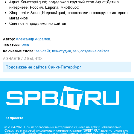
&quot;Комстар&quot; поддержал круглый стол &quot;Дети в
интернете: Россия, Европа, мир&quot;
Shop-rent и &quot;Яндекс&quot; рассказали о раскрутке интернет-
магазинов
Сниппет и продвижение сайтов
Автор:
Александр Абрамов
.
Тематики:
Web
Ключевые слова:
веб-сайт
,
веб-студия
,
веб
,
создание сайтов
А ЗНАЕТЕ ЛИ ВЫ, ЧТО:
Прдовижение сайтов Санкт-Петербург
О проекте
© 2004-2026 При использовании материалов ссылка на spbit.ru обязательна
Средство массовой информации сетевое издание "SPBIT.RU" зарегистрировано
Федеральной службы по надзору в сфере связи, информационных технологий и