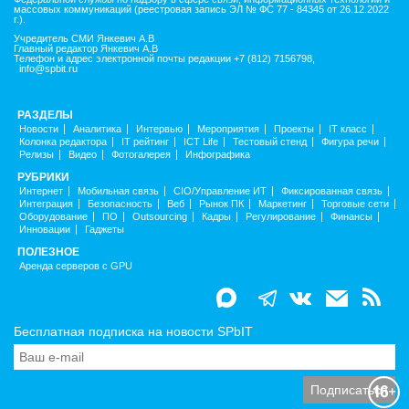
массовых коммуникаций (реестровая запись ЭЛ № ФС 77 - 84345 от 26.12.2022
г.).
Учредитель СМИ Янкевич А.В
Главный редактор Янкевич А.В
Телефон и адрес электронной почты редакции +7 (812) 7156798,
info@spbit.ru
РАЗДЕЛЫ
Новости
Аналитика
Интервью
Мероприятия
Проекты
IT класс
Колонка редактора
IT рейтинг
ICT Life
Тестовый стенд
Фигура речи
Релизы
Видео
Фотогалерея
Инфографика
РУБРИКИ
Интернет
Мобильная связь
CIO/Управление ИТ
Фиксированная связь
Интеграция
Безопасность
Веб
Рынок ПК
Маркетинг
Торговые сети
Оборудование
ПО
Outsourcing
Кадры
Регулирование
Финансы
Инновации
Гаджеты
ПОЛЕЗНОЕ
Аренда серверов с GPU
Бесплатная подписка на новости SPbIT