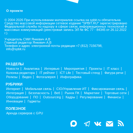
О проекте
© 2004-2026 При использовании материалов ссылка на spbit.ru обязательна
Средство массовой информации сетевое издание "SPBIT.RU" зарегистрировано
Федеральной службы по надзору в сфере связи, информационных технологий и
массовых коммуникаций (реестровая запись ЭЛ № ФС 77 - 84345 от 26.12.2022
г.).
Учредитель СМИ Янкевич А.В
Главный редактор Янкевич А.В
Телефон и адрес электронной почты редакции +7 (812) 7156798,
info@spbit.ru
РАЗДЕЛЫ
Новости
Аналитика
Интервью
Мероприятия
Проекты
IT класс
Колонка редактора
IT рейтинг
ICT Life
Тестовый стенд
Фигура речи
Релизы
Видео
Фотогалерея
Инфографика
РУБРИКИ
Интернет
Мобильная связь
CIO/Управление ИТ
Фиксированная связь
Интеграция
Безопасность
Веб
Рынок ПК
Маркетинг
Торговые сети
Оборудование
ПО
Outsourcing
Кадры
Регулирование
Финансы
Инновации
Гаджеты
ПОЛЕЗНОЕ
Аренда серверов с GPU