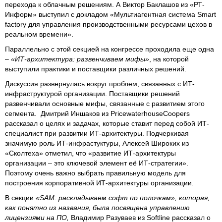
перехода к облачным решениям. А Виктор Баклашов из «РТ-
Информ» выступил с докладом «Мультиагентная система Smart
factory для управления производственными ресурсами цехов в
реальном времени».
Параллельно с этой секцией на конгрессе проходила еще одна
–
«ИТ-архитектура: развенчиваем мифы»
, на которой
выступили практики и поставщики различных решений.
Дискуссия развернулась вокруг проблем, связанных с ИТ-
инфраструктурой организации. Поставщики решений
развенчивали основные мифы, связанные с развитием этого
сегмента. Дмитрий Иншаков из PricewaterhouseCoopers
рассказал о целях и задачах, которые ставит перед собой ИТ-
специалист при развитии ИТ-архитектуры. Подчеркивая
значимую роль ИТ-инфрастуктуры, Алексей Широких из
«Сколтеха» отметил, что «развитие ИТ-архитектуры
организации – это ключевой элемент её ИТ-стратегии».
Поэтому очень важно выбрать правильную модель для
построения корпоративной ИТ-архитектуры организации.
В секции
«
SAM
: раскладываем софт по полочкам», которая,
как понятно из названия, была посвящена управлению
лицензиями на ПО,
Владимир Разуваев из Softline рассказал о