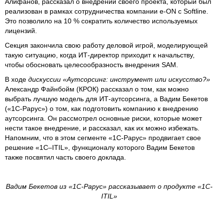
Алифанов, рассказал о внедрении своего проекта, который был
реализован в рамках сотрудничества компании e-ON с Softline.
Это позволило на 10 % сократить количество используемых
лицензий.
Секция закончила свою работу деловой игрой, моделирующей
такую ситуацию, когда ИТ-директор приходит к начальству,
чтобы обосновать целесообразность внедрения SAM.
В ходе
дискуссии «Аутсорсинг: инструмент или искусство?»
Александр Файнбойм (КРОК) рассказал о том, как можно
выбрать лучшую модель для ИТ-аутсорсинга, а Вадим Бекетов
(«1С-Рарус») о том, как подготовить компанию к внедрению
аутсорсинга. Он рассмотрел основные риски, которые может
нести такое внедрение, и рассказал, как их можно избежать.
Напомним, что в этом сегменте «1С-Рарус» продвигает свое
решение «1С–ITIL», функционалу которого Вадим Бекетов
также посвятил часть своего доклада.
Вадим Бекетов из «1С-Рарус» рассказывает о продукте «1С-
ITIL»