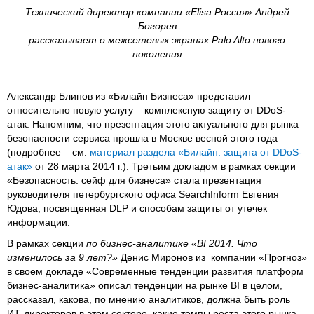
Технический директор компании «Elisa Россия» Андрей
Богорев
рассказывает о межсетевых экранах Palo Alto нового
поколения
Александр Блинов из «Билайн Бизнеса» представил
относительно новую услугу – комплексную защиту от DDoS-
атак. Напомним, что презентация этого актуального для рынка
безопасности сервиса прошла в Москве весной этого года
(подробнее – см.
материал раздела «Билайн: защита от DDoS-
атак»
от 28 марта 2014 г.). Третьим докладом в рамках секции
«Безопасность: сейф для бизнеса» стала презентация
руководителя петербургского офиса SearchInform Евгения
Юдова, посвященная DLP и способам защиты от утечек
информации.
В рамках секции
по бизнес-аналитике «
BI 2014. Что
изменилось за 9 лет?»
Денис Миронов из компании «Прогноз»
в своем докладе «Современные тенденции развития платформ
бизнес-аналитика» описал тенденции на рынке BI в целом,
рассказал, какова, по мнению аналитиков, должна быть роль
ИТ-директоров в этом секторе, какие темпы роста этого рынка.