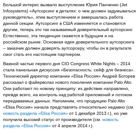
Большой интерес вызвало выступление Юрия Панченко (Jet
Infosystems) «Аутсорсинг в деталях: о чем должен задумываться
руководитель», этим выступлением и завершалась работа
данной секции. Аутсорсинг в США изменяется и становится
другим, теперь это так называемый доверительный аутсорсинг.
Естественно, эта тенденция скажется в будущем и на
российском рынке. Основная идея доверительного аутсорсинга
– заказчик должен доверять аутсорсеру, чтобы он в результате
смог стать его настоящим партнером.
Важной частью первого дня CIO Congress White Nights – 2014
стала панельная дискуссия «Безопасность: сейф для бизнеса».
Технический директор компании
«
Elisa Россия» Андрей Богорев
рассказал о файерволах нового поколения компании Palo Alto.
Они работают по новому принципу: их действие направлено,
прежде всего, на контроль над работой приложений и потоком
передаваемых данных. Напомним, что продукцию Palo Alto
«
Elisa Россия» начала представлять относительно недавно (см.
новость раздела
«
Elisa Россия»
от 1 декабря 2013 г.), но уже
получила высокий статус от производителя (см.
новость
раздела
«
Elisa Россия»
от 4 апреля 2014 г.).