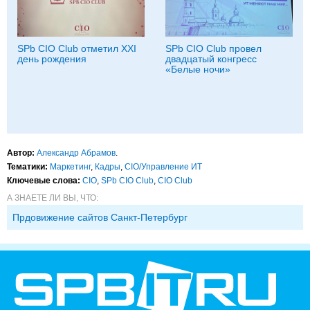
SPb CIO Club отметил XXI
SPb CIO Club провел
день рождения
двадцатый конгресс
«Белые ночи»
Автор:
Александр Абрамов
.
Тематики:
Маркетинг
,
Кадры
,
CIO/Управление ИТ
Ключевые слова:
CIO
,
SPb CIO Club
,
CIO Club
А ЗНАЕТЕ ЛИ ВЫ, ЧТО:
Прдовижение сайтов Санкт-Петербург