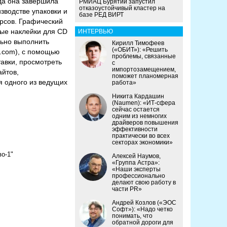
ода она завершила
РМИАЦ Бурятии запустил
отказоустойчивый кластер на
зводстве упаковки и
базе РЕД ВИРТ
урсов. Графический
ные наклейки для CD
ИНТЕРВЬЮ
льно выполнить
Кирилл Тимофеев
(«ОБИТ»): «Решить
o.com), с помощью
проблемы, связанные
тавки, просмотреть
с
импортозамещением,
айтов,
поможет планомерная
ля одного из ведущих
работа»
Никита Кардашин
(Naumen): «ИТ-сфера
сейчас остается
одним из немногих
драйверов повышения
эффективности
практически во всех
секторах экономики»
о-1"
Алексей Наумов,
«Группа Астра»:
«Наши эксперты
профессионально
делают свою работу в
части PR»
Андрей Козлов («ЭОС
Софт»): «Надо четко
понимать, что
обратной дороги для