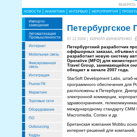
ВЫБРАТЬ
НОВОСТИ
АНАЛИТИКА
ИНТЕРВЬЮ
МЕРОПРИЯТИЯ
ПРОЕКТ
Импорто­
Замещение
Петербургское 
Автоматизация
Промышленности
07.12.2006 |
КИРИЛЛ ШИНКАРЕНКО
Интернет
Петербургский разработчик про
оффшорных заказах, объявил о 
Мобильная связь
разработает новую систему авт
Operative (MFO) для министерс
Фиксированная
Travel Group, занимающейся о
связь
обещает в начале 2007 года.
Интеграция
StarSoft Development Labs, штаб-
Рынок ПК
программного обеспечения для Ро
расположены в Петербурге, Днепро
Маркетинг
электронной коммерции, корпора
Торговые сети
здравоохранения, телекоммуникац
международному стандарту CMM Lev
Оборудование
Macromedia, Contex и др.
ПО
Британская компания Mobbu основ
Outsourcing
интернет-решений для компаний, 
Кадры