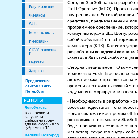
Сегодня StarSoft начала разработ
Регулирование
Field Operative (MFO). Проект вы
внутренних дел Великобритании. 
Финансы
средствам, предназначенным для
Web
программное обеспечение, которо
Безопасность
коммуникаторами BlackBerry, раб
собой мобильный e-mail-термина
Инновации
компьютера (КПК). Как само устр
CIO/Управление
разработаны канадской компанией
ИТ
компания без какой-либо специал
Гаджеты
Сегодня специальное ПО коммуника
Здоровье
технологию Push. В ее основе леж
автоматически отправляются на м
Продвижение
времени отслеживать каждый этап
сайтов Санкт-
Петербург
ходу менять маршрут или вносить 
РЕГИОНЫ
«Необходимость в разработке но
весомый недостаток – она перест
Ленобласть
В Ленобласти
Новая система имеет режим off-li
запустили
рассказывают в компании StarSoft.
цифровую тропу
для наблюдения за
будет привязана к сети постоянно
зубрами от Т2
меняется), сохраняя внутри себя 
Великий Новгород