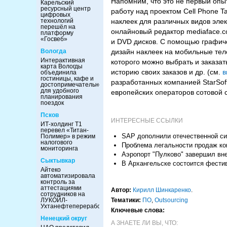
Напомним, что это не первый опыт
Карельский
ресурсный центр
работу над проектом Cell Phone 
цифровых
технологий
наклеек для различных видов эле
перешёл на
онлайновый редактор mediaface.c
платформу
«Госвеб»
и DVD дисков. С помощью графиче
Вологда
дизайн наклеек на мобильные тел
Интерактивная
которого можно выбрать и заказат
карта Вологды
историю своих заказов и др. (см.
в
объединила
гостиницы, кафе и
разработанных компанией StarSoft
достопримечательности
для удобного
европейских операторов сотовой с
планирования
поездок
Псков
ИНТЕРЕСНЫЕ ССЫЛКИ
ИТ-холдинг Т1
перевел «Титан-
SAP дополнили отечественной с
Полимер» в режим
налогового
Проблема легальности продаж ко
мониторинга
Аэропорт "Пулково" завершил вн
Сыктывкар
В Архангельске состоится фести
Айтеко
автоматизировала
контроль за
аттестациями
Автор:
Кирилл Шинкаренко
.
сотрудников на
ЛУКОЙЛ-
Тематики:
ПО
,
Outsourcing
Ухтанефтепереработка
Ключевые слова:
Ненецкий округ
А ЗНАЕТЕ ЛИ ВЫ, ЧТО: