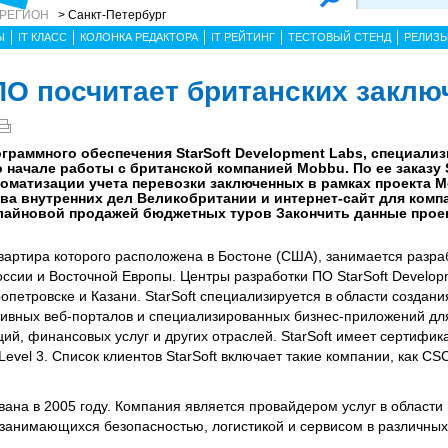
 РЕГИОН
> Санкт-Петербург
Ы
IT КЛАСС
КОЛОНКА РЕДАКТОРА
IT РЕЙТИНГ
ТЕСТОВЫЙ СТЕНД
РЕЛИЗ
ПО посчитает британских закл
граммного обеспечения StarSoft Development Labs, специали
начале работы с британской компанией Mobbu. По ее заказу S
оматизации учета перевозки заключенных в рамках проекта Mo
тва внутренних дел Великобритании и интернет-сайт для комп
нлайновой продажей бюджетных туров Закончить данные проек
квартира которого расположена в Бостоне (США), занимается разра
ссии и Восточной Европы. Центры разработки ПО StarSoft Develop
петровске и Казани. StarSoft специализируется в области создани
тивных веб-порталов и специализированных бизнес-приложений д
ий, финансовых услуг и других отраслей. StarSoft имеет сертифик
el 3. Список клиентов StarSoft включает такие компании, как CSC,
ана в 2005 году. Компания является провайдером услуг в области
занимающихся безопасностью, логистикой и сервисом в различных