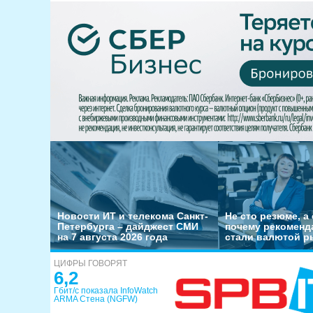
Новости ИТ и телекома Санкт-
Не сто резюме, а 
Петербурга – дайджест СМИ
почему рекоменд
на 7 августа 2026 года
стали валютой р
ЦИФРЫ ГОВОРЯТ
6,2
Гбит/с показала InfoWatch
ARMA Стена (NGFW)