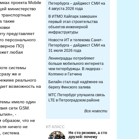
мках проекта Mobile
Петербурга – дайджест СМИ на
ющей министерство
4 августа 2026 года
о транспортным
В ИТМО Хайпарк завершен
а также
первый этап строительства
ровки
объектов инженерной
инфраструктуры
rry представляет
го персонального
Новости ИТ и телекома Санкт-
Петербурга – дайджест СМИ на
рверное ПО)
31 июля 2026 года
может любая
Ленинградцы потребляют
больше мобильного интернета
боте системы
чем петербуржцы. В лидерах -
сразу же и
Колпино и Гатчина
 режиме реального
Билайн стал ещё надёжнее на
дает возможность на
берегу Финского залива
МТС Петербург улучшила связь
LTE в Петроградском районе
стемы имело один
твия сети GSM.
Все новости
ытия», -
м образом, что не
еля ничего не
ИТ-КЛАСС
, система
Не сто резюме, а сто
друзей: почему