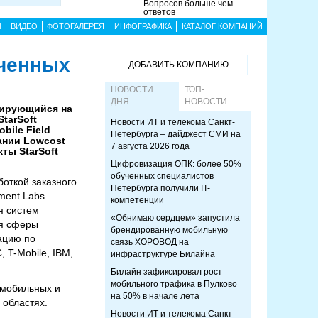
Вопросов больше чем
ответов
Ы
ВИДЕО
ФОТОГАЛЕРЕЯ
ИНФОГРАФИКА
КАТАЛОГ КОМПАНИЙ
юченных
ДОБАВИТЬ КОМПАНИЮ
НОВОСТИ
ТОП-
ДНЯ
НОВОСТИ
зирующийся на
tarSoft
Новости ИТ и телекома Санкт-
bile Field
Петербурга – дайджест СМИ на
ании Lowcost
7 августа 2026 года
ты StarSoft
Цифровизация ОПК: более 50%
обученных специалистов
боткой заказного
Петербурга получили IT-
ment Labs
компетенции
я систем
«Обнимаю сердцем» запустила
ля сферы
брендированную мобильную
ацию по
связь ХОРОВОД на
 T-Mobile, IBM,
инфраструктуре Билайна
Билайн зафиксировал рост
мобильного трафика в Пулково
 мобильных и
на 50% в начале лета
 областях.
Новости ИТ и телекома Санкт-