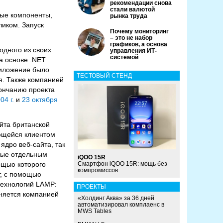
рекомендации снова
стали валютой
ные компоненты,
рынка труда
ликом. Запуск
Почему мониторинг
– это не набор
графиков, а основа
одного из своих
управления ИТ-
системой
а основе .NET
риложение было
ТЕСТОВЫЙ СТЕНД
я. Также компанией
кончанию проекта
04 г.
и
23 октября
йта британской
ющейся клиентом
ядро веб-сайта, так
ные отдельным
iQOO 15R
ощью которого
Смартфон iQOO 15R: мощь без
компромиссов
т, с помощью
 технологий LAMP:
ПРОЕКТЫ
лняется компанией
«Холдинг Аква» за 36 дней
автоматизировал комплаенс в
MWS Tables