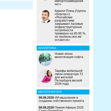
импортозамещения
нет»
Кирилл Плещ (Группа
«Борлас»):
«Российские
разработчики
закрывают базовые
инфраструктурные
потребности
примерно на 80-85 %,
но пробелы все же
остаются»
АНАЛИТИКА
Новая эпоха
монетизации софта
Тарифы мобильной
связи оператора Т2
для жителей
Петербурга весной
2026 года
МЕРОПРИЯТИЯ
08.08.2026
ИИ-мышление и
создание собственного проекта
08.08.2026
Пикник Афиши 2026
Санкт-Петербург