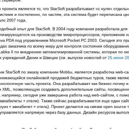
с сервером.
проекта является то, что StarSoft разрабатывает «с нуля» отдель
системе и постепенно, по частям, эта система будет переписана це
ло 2007 года.
одобный опыт для StarSoft. В 2004 году компания разработала для 
иализирующегося на производстве микропроцессоров, приложение н
а PDA под управлением Microsoft Pocket PC 2003. Сегодня это п
одах заказчика по всему миру для контроля состояния оборудовани
Labka II по внедрению автоматизированной системы, которая по о
х учреждений Дании и Швеции (см. выпуски новостей от
25 июня 20
 StarSoft по заказу компании Mobbu, является разработка web-са
 занимающейся онлайновой продажей бюджетных туров, также явля
хнологичную часть проекта. Она разрабатывает как бизнес-логику и 
ве XML, позволяющую создавать дополнительные сайты, посвящен
, например, сегодня уже завершена работа над web-сайтом, с пом
авиабилеты + отели). Также сейчас разрабатывается еще один сай
руиз + авиабилет + отель). Проект делается на связке open source
т управляется напрямую через базу данных. Дизайн ресурсов выпо