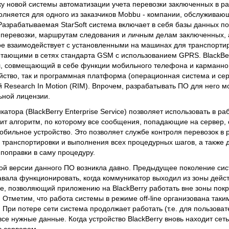
ку новой системы автоматизации учета перевозки заключенных в ра
полняется для одного из заказчиков Mobbu - компании, обслужива
Разрабатываемая StarSoft система включает в себя базы данных п
 перевозки, маршрутам следования и личным делам заключенных, 
е взаимодействует с установленными на машинах для транспорти
отающими в сетях стандарта GSM с использованием GPRS. BlackBe
л, совмещающий в себе функции мобильного телефона и карманно
ойство, так и программная платформа (операционная система и се
 Research In Motion (RIM). Впрочем, разрабатывать ПО для него 
ьной лицензии.
тора (BlackBerry Enterprise Service) позволяет использовать в ра
ит алгоритм, по которому все сообщения, попадающие на сервер, 
обильное устройство. Это позволяет службе контроля перевозок в
 транспортировки и выполнения всех процедурных шагов, а также 
поправки в саму процедуру.
вой версии данного ПО возникла давно. Предыдущее поколение си
авала функционировать, когда коммуникатор выходил из зоны дейс
ne, позволяющий приложению на BlackBerry работать вне зоны покр
 Отметим, что работа системы в режиме off-line организована таки
. При потере сети система продолжает работать (т.е. для пользоват
все нужные данные. Когда устройство BlackBerry вновь находит сеть