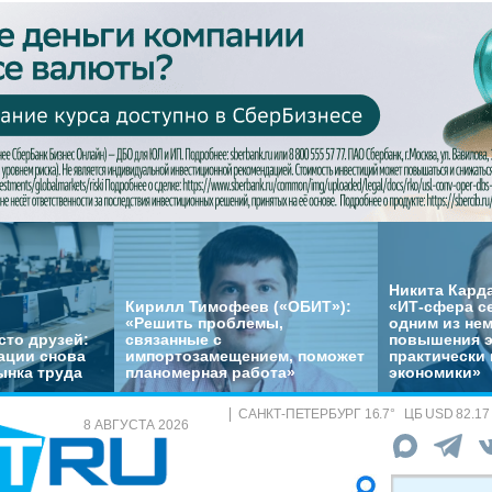
Никита Кард
Кирилл Тимофеев («ОБИТ»):
«ИТ-сфера с
«Решить проблемы,
одним из не
сто друзей:
связанные с
повышения 
ации снова
импортозамещением, поможет
практически 
ынка труда
планомерная работа»
экономики»
САНКТ-ПЕТЕРБУРГ
16.7
°
ЦБ
USD 82.17
8 АВГУСТА 2026