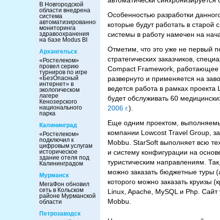
автоматически синхронизируется 
В Новгородской
области внедрена
Особенностью разработки данного 
система
автоматизированного
которые будут работать в старой 
мониторинга
здравоохранения
системы в работу намечен на нача
на базе Modus BI
Отметим, что это уже не первый п
Архангельск
стратегических заказчиков, спец
«Ростелеком»
провел серию
Compact Framework, работающее н
турниров по игре
«БезОпасный
развернуто и применяется на зав
интернет» в
ведется работа в рамках проекта 
экологическом
лагере
будет обслуживать 60 медицински
Кенозерского
национального
2006 г.
).
парка
Еще одним проектом, выполняемым
Калининград
компании Lowcost Travel Group,
«Ростелеком»
подключил к
Mobbu. StarSoft выполняет всю те
цифровым услугам
историческое
и систему конфигурации на осно
здание отеля под
туристическим направлениям. Так
Калининградом
можно заказать бюджетные туры (
Мурманск
которого можно заказать круизы (к
МегаФон обновил
сеть в Кольском
Linux, Apache, MySQL и Php. Сай
районе Мурманской
Mobbu.
области
Петрозаводск