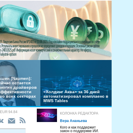
ашин (Naumen):
ейчас остается
многих драйверов
эффективности
«Холдинг Аква» за 36 дней
во всех секторах
автоматизировал комплаенс в
MWS Tables
 EUR 94.84
КОЛОНКА РЕДАКТОРА
Вера Ананьева
Кого и как поддержит
закон о поддержке ИИ.