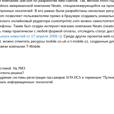
 компании StarSoft по разработке web-сайтов. Так, весной этого г
Tattoos американской компании Neato, специализирующейся на прои
ктронных носителей. В его рамах были разработаны несколько рес
om позволяет пользователям прямо в браузере создавать уникаль
ского онлайновый редактора customprintz.com можно самостояте
ефоны. Также был создан интернет-магазин компании Neato (neat
ь товар практически с любой формой оплаты, отследить статус дос
ыпуск новостей от 17 апреля 2006 г.
). Среди других проектов web-с
, можно отметить ресурсы mobile.co-uk и t-mobile.cz, созданные д
вязи компании T-Mobile.
истемой. На ЛМЗ
нтента решена?
едрение системы регистрации пассажиров SITA DCS в терминале "Пулков
валь информационных технологий