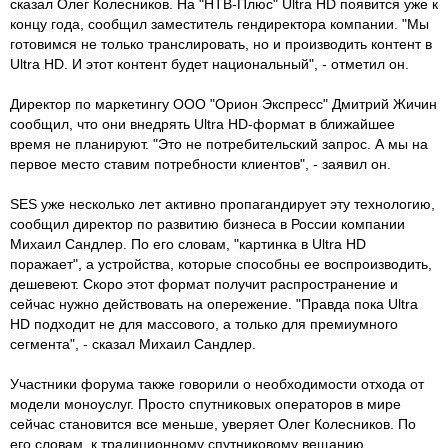
сказал Олег Колесников. На "НТВ-Плюс" Ultra HD появится уже к
концу года, сообщил заместитель гендиректора компании. "Мы
готовимся не только транслировать, но и производить контент в
Ultra HD. И этот контент будет национальный", - отметил он.
Директор по маркетингу ООО "Орион Экспресс" Дмитрий Жичин
сообщил, что они внедрять Ultra HD-формат в ближайшее
время не планируют. "Это не потребительский запрос. А мы на
первое место ставим потребности клиентов", - заявил он.
SES уже несколько лет активно пропагандирует эту технологию,
сообщил директор по развитию бизнеса в России компании
Михаил Сандлер. По его словам, "картинка в Ultra HD
поражает", а устройства, которые способны ее воспроизводить,
дешевеют. Скоро этот формат получит распространение и
сейчас нужно действовать на опережение. "Правда пока Ultra
HD подходит не для массового, а только для премиумного
сегмента", - сказал Михаил Сандлер.
Участники форума также говорили о необходимости отхода от
модели моноуслуг. Просто спутниковых операторов в мире
сейчас становится все меньше, уверяет Олег Колесников. По
его словам, к традиционному спутниковому вещанию