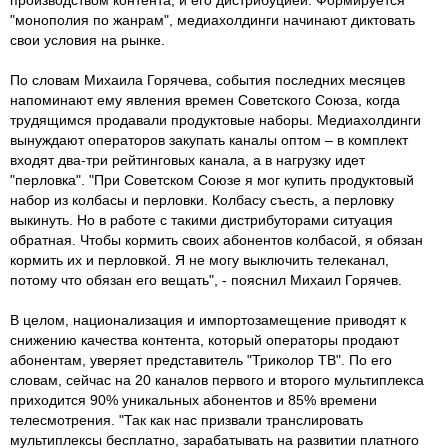
"монополия по жанрам", медиахолдинги начинают диктовать
свои условия на рынке.
По словам Михаила Горячева, события последних месяцев
напоминают ему явления времен Советского Союза, когда
трудящимся продавали продуктовые наборы. Медиахолдинги
вынуждают операторов закупать каналы оптом – в комплект
входят два-три рейтинговых канала, а в нагрузку идет
"перловка". "При Советском Союзе я мог купить продуктовый
набор из колбасы и перловки. Колбасу съесть, а перловку
выкинуть. Но в работе с такими дистрибуторами ситуация
обратная. Чтобы кормить своих абонентов колбасой, я обязан
кормить их и перловкой. Я не могу выключить телеканал,
потому что обязан его вещать", - пояснил Михаил Горячев.
В целом, национализация и импортозамещение приводят к
снижению качества контента, который операторы продают
абонентам, уверяет представитель "Триколор ТВ". По его
словам, сейчас на 20 каналов первого и второго мультиплекса
приходится 90% уникальных абонентов и 85% времени
телесмотрения. "Так как нас призвали транслировать
мультиплексы бесплатно, зарабатывать на развитии платного