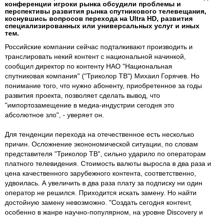
конференции игроки рынка обсудили проблемы и
перспективы развития рынка спутникового телевещания,
коснувшись вопросов перехода на Ultra HD, развития
специализированных или универсальных услуг и иных
тем.
Российские компании сейчас подталкивают производить и
транслировать некий контент с национальной начинкой,
сообщил директор по контенту НАО "Национальная
спутниковая компания" ("Триколор ТВ") Михаил Горячев. Но
понимание того, что нужно абоненту, приобретенное за годы
развития проекта, позволяет сделать вывод, что
"импортозамещение в медиа-индустрии сегодня это
абсолютное зло", - уверяет он.
Для тенденции перехода на отечественное есть несколько
причин. Осложнение эконономической ситуации, по словам
представителя "Триколор ТВ", сильно ударило по операторам
платного телевидения. Стоимость валюты выросла в два раза и
цена качественного зарубежного контента, соответственно,
удвоилась. А увеличить в два раза плату за подписку ни один
оператор не решился. Приходится искать замену. Но найти
достойную замену невозможно. "Создать сегодня контент,
особенно в жанре научно-популярном, на уровне Discovery и