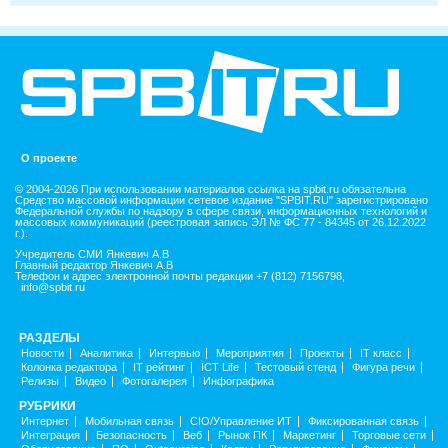
О проекте
© 2004-2026 При использовании материалов ссылка на spbit.ru обязательна
Средство массовой информации сетевое издание "SPBIT.RU" зарегистрировано
Федеральной службы по надзору в сфере связи, информационных технологий и
массовых коммуникаций (реестровая запись ЭЛ № ФС 77 - 84345 от 26.12.2022
г.).
Учредитель СМИ Янкевич А.В
Главный редактор Янкевич А.В
Телефон и адрес электронной почты редакции +7 (812) 7156798,
info@spbit.ru
РАЗДЕЛЫ
Новости
Аналитика
Интервью
Мероприятия
Проекты
IT класс
Колонка редактора
IT рейтинг
ICT Life
Тестовый стенд
Фигура речи
Релизы
Видео
Фотогалерея
Инфографика
РУБРИКИ
Интернет
Мобильная связь
CIO/Управление ИТ
Фиксированная связь
Интеграция
Безопасность
Веб
Рынок ПК
Маркетинг
Торговые сети