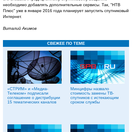
необходимо добавлять дополнительные сервисы. Так, "НТВ
Плюс" уже в январе 2016 года планирует запустить спутниковый
Интернет.
Виталий Акимов
СВЕЖЕЕ ПО ТЕМЕ
«СТРИМ» и «Медиа-
Минцифры назвало
Телеком» подписали
стоимость замены ТВ-
соглашение о дистрибуции
спутников с истекающим
15 тематических каналов
сроком службы