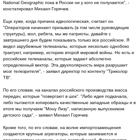
National Geographic пока в России ни у кого не получается", -
констатировал Михаил Горячев.
Еще хуже, когда причина идеологическая, считает он.
"Операторов начинают призывать (в том числе руководящие
структуры), мол, ребята, мы же патриоты, давайте с
завтрашнего дня будем показывать только все российское. Я
видел зарубежные телеканалы, которые несколько однобоко
трактуют, например, историю второй мировой войны. Но есть и
российские телеканалы, которые задают абсолютно
определенный вектор. Эта двухполярность мира разрушает
мозг телезрителя", - заявил директор по контенту "Триколор
ТВ".
По его словам, на каналах российского производства масса
передач, которые "повергают в шок". "Либо идея подкачала,
либо пытаются копировать качественные западные образцы и в
итоге мы получаем "Мону Лизу", написанную выпускником
детского сада", - заявил Михаил Горячев.
Кроме того, по его словам, на волне импортозамещения
создаются крупные агрегаторы, которые занимаются и
производством контента, и его дистрибуцией. Формируется