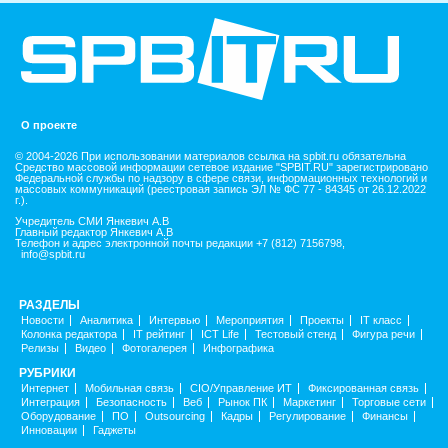
О проекте
© 2004-2026 При использовании материалов ссылка на spbit.ru обязательна
Средство массовой информации сетевое издание "SPBIT.RU" зарегистрировано
Федеральной службы по надзору в сфере связи, информационных технологий и
массовых коммуникаций (реестровая запись ЭЛ № ФС 77 - 84345 от 26.12.2022
г.).
Учредитель СМИ Янкевич А.В
Главный редактор Янкевич А.В
Телефон и адрес электронной почты редакции +7 (812) 7156798,
info@spbit.ru
РАЗДЕЛЫ
Новости
Аналитика
Интервью
Мероприятия
Проекты
IT класс
Колонка редактора
IT рейтинг
ICT Life
Тестовый стенд
Фигура речи
Релизы
Видео
Фотогалерея
Инфографика
РУБРИКИ
Интернет
Мобильная связь
CIO/Управление ИТ
Фиксированная связь
Интеграция
Безопасность
Веб
Рынок ПК
Маркетинг
Торговые сети
Оборудование
ПО
Outsourcing
Кадры
Регулирование
Финансы
Инновации
Гаджеты