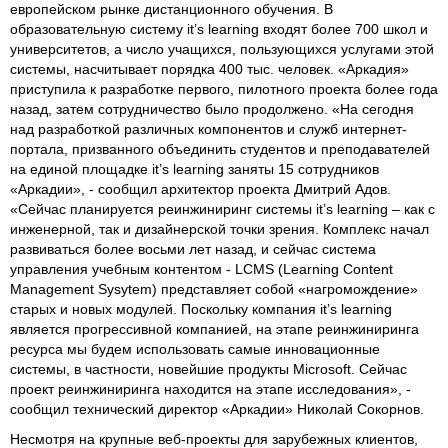
европейском рынке дистанционного обучения. В
образовательную систему it’s learning входят более 700 школ и
университетов, а число учащихся, пользующихся услугами этой
системы, насчитывает порядка 400 тыс. человек. «Аркадия»
приступила к разработке первого, пилотного проекта более года
назад, затем сотрудничество было продолжено. «На сегодня
над разработкой различных компонентов и служб интернет-
портала, призванного объединить студентов и преподавателей
на единой площадке it’s learning заняты 15 сотрудников
«Аркадии», - сообщил архитектор проекта Дмитрий Адов.
«Сейчас планируется реинжиниринг системы it’s learning – как с
инженерной, так и дизайнерской точки зрения. Комплекс начал
развиваться более восьми лет назад, и сейчас система
управления учебным контентом - LCMS (Learning Content
Management Sysytem) представляет собой «нагромождение»
старых и новых модулей. Поскольку компания it’s learning
является прогрессивной компанией, на этапе реинжиниринга
ресурса мы будем использовать самые инновационные
системы, в частности, новейшие продукты Microsoft. Сейчас
проект реинжиниринга находится на этапе исследования», -
сообщил технический директор «Аркадии» Николай Сокорнов.
Несмотря на крупные веб-проекты для зарубежных клиентов,