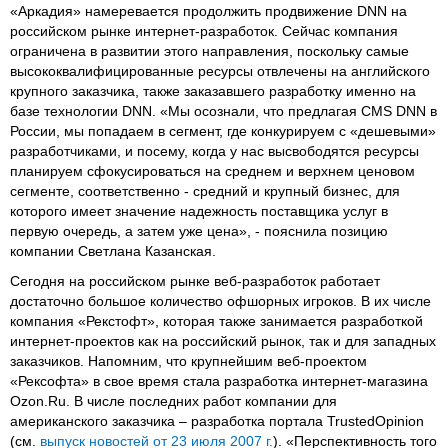
«Аркадия» намеревается продолжить продвижение DNN на
российском рынке интернет-разработок. Сейчас компания
ограничена в развитии этого направления, поскольку самые
высококвалифицированные ресурсы отвлечены на английского
крупного заказчика, также заказавшего разработку именно на
базе технологии DNN. «Мы осознали, что предлагая CMS DNN в
России, мы попадаем в сегмент, где конкурируем с «дешевыми»
разработчиками, и посему, когда у нас высвободятся ресурсы
планируем сфокусироваться на среднем и верхнем ценовом
сегменте, соответственно - средний и крупный бизнес, для
которого имеет значение надежность поставщика услуг в
первую очередь, а затем уже цена», - пояснила позицию
компании Светлана Казанская.
Сегодня на российском рынке веб-разработок работает
достаточно большое количество офшорных игроков. В их числе
компания «Рекстофт», которая также занимается разработкой
интернет-проектов как на российский рынок, так и для западных
заказчиков. Напомним, что крупнейшим веб-проектом
«Рексофта» в свое время стала разработка интернет-магазина
Ozon.Ru. В числе последних работ компании для
американского заказчика – разработка портала TrustedOpinion
(см.
выпуск новостей от 23 июля 2007 г.
). «Перспективность того