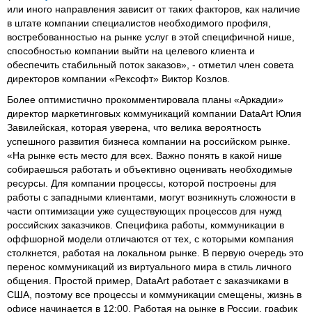
или иного направления зависит от таких факторов, как наличие
в штате компании специалистов необходимого профиля,
востребованностью на рынке услуг в этой специфичной нише,
способностью компании выйти на целевого клиента и
обеспечить стабильный поток заказов», - отметил член совета
директоров компании «Рексофт» Виктор Козлов.
Более оптимистично прокомментировала планы «Аркадии»
директор маркетинговых коммуникаций компании DataArt Юлия
Завилейская, которая уверена, что велика вероятность
успешного развития бизнеса компании на российском рынке.
«На рынке есть место для всех. Важно понять в какой нише
собираешься работать и объективно оценивать необходимые
ресурсы. Для компании процессы, которой построены для
работы с западными клиентами, могут возникнуть сложности в
части оптимизации уже существующих процессов для нужд
российских заказчиков. Специфика работы, коммуникации в
оффшорной модели отличаются от тех, с которыми компания
столкнется, работая на локальном рынке. В первую очередь это
перенос коммуникаций из виртуального мира в стиль личного
общения. Простой пример, DataArt работает с заказчиками в
США, поэтому все процессы и коммуникации смещены, жизнь в
офисе начинается в 12:00. Работая на рынке в России, график