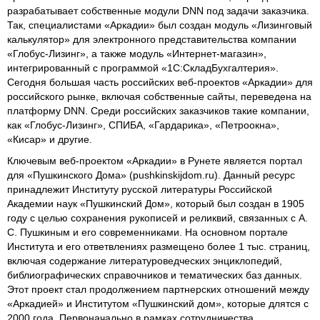
разрабатывает собственные модули DNN под задачи заказчика.
Так, специалистами «Аркадии» был создан модуль «Лизинговый
калькулятор» для электронного представительства компании
«Глобус-Лизинг», а также модуль «Интернет-магазин»,
интегрированный с программой «1С:СкладБухгалтерия».
Сегодня большая часть российских веб-проектов «Аркадии» для
российского рынке, включая собственные сайты, переведена на
платформу DNN. Среди российских заказчиков такие компании,
как «Глобус-Лизинг», СПИБА, «Гардарика», «Петроокна»,
«Кисар» и другие.
Ключевым веб-проектом «Аркадии» в Рунете является портал
для «Пушкинского Дома» (pushkinskijdom.ru). Данный ресурс
принадлежит Институту русской литературы Российской
Академии наук «Пушкинский Дом», который был создан в 1905
году с целью сохранения рукописей и реликвий, связанных с А.
С. Пушкиным и его современниками. На основном портале
Института и его ответвлениях размещено более 1 тыс. страниц,
включая содержание литературоведческих энциклопедий,
библиографических справочников и тематических баз данных.
Этот проект стал продолжением партнерских отношений между
«Аркадией» и Институтом «Пушкинский дом», которые длятся с
2000 года. Первоначально в рамках сотрудничества