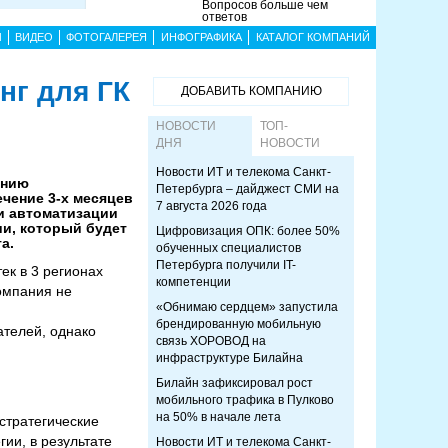
Вопросов больше чем
ответов
Ы
ВИДЕО
ФОТОГАЛЕРЕЯ
ИНФОГРАФИКА
КАТАЛОГ КОМПАНИЙ
нг для ГК
ДОБАВИТЬ КОМПАНИЮ
НОВОСТИ
ТОП-
ДНЯ
НОВОСТИ
Новости ИТ и телекома Санкт-
ению
Петербурга – дайджест СМИ на
ечение 3-х месяцев
7 августа 2026 года
и автоматизации
ии, который будет
Цифровизация ОПК: более 50%
а.
обученных специалистов
Петербурга получили IT-
ек в 3 регионах
компетенции
компания не
«Обнимаю сердцем» запустила
брендированную мобильную
ателей, однако
связь ХОРОВОД на
инфраструктуре Билайна
Билайн зафиксировал рост
мобильного трафика в Пулково
на 50% в начале лета
стратегические
ии, в результате
Новости ИТ и телекома Санкт-