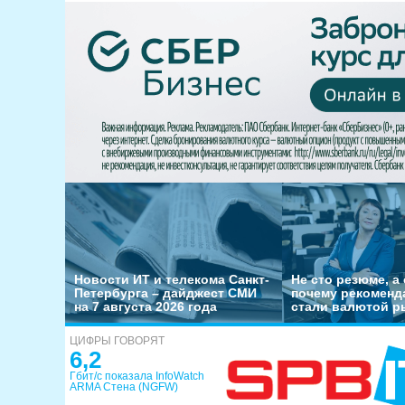
Новости ИТ и телекома Санкт-
Не сто резюме, а 
Петербурга – дайджест СМИ
почему рекоменд
на 7 августа 2026 года
стали валютой р
ЦИФРЫ ГОВОРЯТ
6,2
Гбит/с показала InfoWatch
ARMA Стена (NGFW)