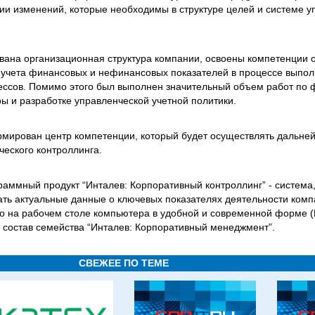
нии изменений, которые необходимы в структуре целей и системе 
ана организационная структура компании, освоены компетенции 
 учета финансовых и нефинансовых показателей в процессе выпо
ессов. Помимо этого был выполнен значительный объем работ по
ы и разработке управленческой учетной политики.
рмирован центр компетенции, который будет осуществлять дальне
еского контроллинга.
граммный продукт “Инталев: Корпоративный контроллинг” - систем
ть актуальные данные о ключевых показателях деятельности компа
 на рабочем столе компьютера в удобной и современной форме (R
т в состав семейства “Инталев: Корпоративный менеджмент”.
СВЕЖЕЕ ПО ТЕМЕ