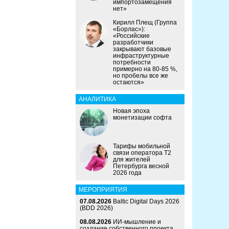
импортозамещения
нет»
Кирилл Плещ (Группа
«Борлас»):
«Российские
разработчики
закрывают базовые
инфраструктурные
потребности
примерно на 80-85 %,
но пробелы все же
остаются»
АНАЛИТИКА
Новая эпоха
монетизации софта
Тарифы мобильной
связи оператора Т2
для жителей
Петербурга весной
2026 года
МЕРОПРИЯТИЯ
07.08.2026
Baltic Digital Days 2026
(BDD 2026)
08.08.2026
ИИ-мышление и
создание собственного проекта