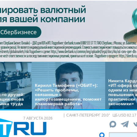
Никита Кард
Кирилл Тимофеев («ОБИТ»):
«ИТ-сфера с
«Решить проблемы,
одним из не
сто друзей:
связанные с
повышения 
ации снова
импортозамещением, поможет
практически 
ынка труда
планомерная работа»
экономики»
САНКТ-ПЕТЕРБУРГ
20.0
°
ЦБ
USD 82.17
7 АВГУСТА 2026