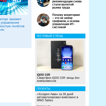
рекомендации снова
стали валютой
рынка труда
Почему мониторинг
– это не набор
торг закажет
графиков, а основа
 управления
управления ИТ-
ностью полётов
системой
млн
ТЕСТОВЫЙ СТЕНД
iQOO 15R
Смартфон iQOO 15R: мощь без
компромиссов
ПРОЕКТЫ
«Холдинг Аква» за 36 дней
автоматизировал комплаенс в
MWS Tables