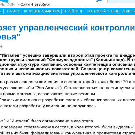
 РЕГИОН
> Санкт-Петербург
Ы
IT КЛАСС
КОЛОНКА РЕДАКТОРА
IT РЕЙТИНГ
ТЕСТОВЫЙ СТЕНД
РЕЛИЗ
ряет управленческий контролли
овья"
“Инталев” успешно завершили второй этап проекта по внедр
для группы компаний "Формула здоровья" (Калининград). В т
ионная структура компании, освоены компетенции описания 
совых и нефинансовых показателей. Создан центр компетенц
итие и автоматизацию системы управленческого контроллинг
но развивающаяся компания, в состав которой входит более 70 апт
ула здоровья” и “Эко Аптека”). Останавливаться на достигнутом 
я новые магазины, осваиваются новые регионы.
 заказчик имел опыт разработки системы сбалансированных показ
льтатами разработки у компании не получилось.
” и “Инталев” было организовано в два этапа.
 проведена стратегическая сессия, в ходе которой были выделены 
й из них были формализованы конкурентная и продуктовая стратег