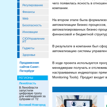
чего появилась ясность в отноше
Регулирование
компании.
Финансы
Web
На втором этапе была формализов
автоматизации бизнес-процессов,
Безопасность
автоматизированных бизнес-проц
Инновации
финансовой и бюджетной структур
CIO/Управление
ИТ
В результате в компании был сфо
Гаджеты
автоматизацию системы управленч
Здоровье
В ходе проекта используется про
Продвижение
сайтов Санкт-
менеджерам получать и отслежива
Петербург
настраиваемых индикаторах прямо
Monitoring Tools). Продукт входи
РЕГИОНЫ
Ленобласть
В Ленобласти
запустили
цифровую тропу
для наблюдения за
зубрами от Т2
Великий Новгород