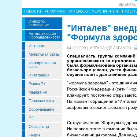
ВЫБРАТЬ
НОВОСТИ
АНАЛИТИКА
ИНТЕРВЬЮ
МЕРОПРИЯТИЯ
ПРОЕКТ
Импорто­
Замещение
"Инталев" внед
Автоматизация
"Формула здор
Промышленности
Интернет
04.12.2009 |
АЛЕКСАНДР АБРАМОВ
Мобильная связь
Специалисты группы компаний 
управленческого контроллинга 
Фиксированная
была формализована организац
связь
бизнес-процессов, учета финан
осуществлять дальнейшее разв
Интеграция
“Формула здоровья” - это динамич
Рынок ПК
Российской Федерации (сети “Форм
Маркетинг
планирует: постоянно открываютс
Торговые сети
На момент обращения в “Инталев”
эффективно воспользоваться резу
Оборудование
ПО
Сотрудничество “Формулы здоровья
Outsourcing
На первом этапе в компании была
бизнес-единицы фирмы. Для каждо
Кадры