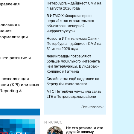
Петербурга – дайджест СМИ на
управления
4 августа 2026 года
В ИТМО Хайпарк завершен
первый этап строительства
описания и
объектов инженерной
лнения
инфраструктуры
 формализации
Новости ИТ и телекома Санкт-
Петербурга – дайджест СМИ на
31 июля 2026 года
Ленинградцы потребляют
йшее развитие и
больше мобильного интернета
чем петербуржцы. В лидерах -
Колпино и Гатчина
а, позволяющая
Билайн стал ещё надёжнее на
берегу Финского залива
нии (KPI) или иных
eporting &
МТС Петербург улучшила связь
LTE в Петроградском районе
Все новости
ИТ-КЛАСС
Не сто резюме, а сто
друзей: почему