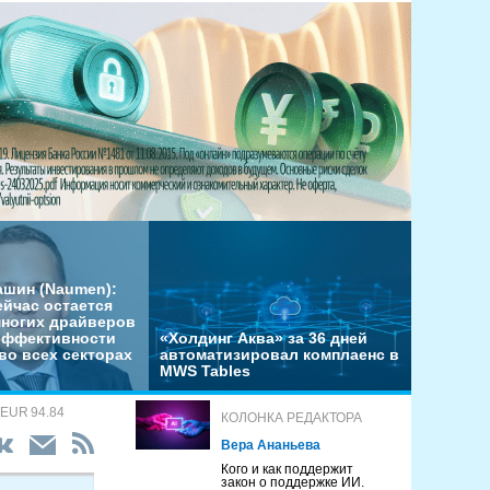
ашин (Naumen):
ейчас остается
многих драйверов
эффективности
«Холдинг Аква» за 36 дней
во всех секторах
автоматизировал комплаенс в
MWS Tables
 EUR 94.84
КОЛОНКА РЕДАКТОРА
Вера Ананьева
Кого и как поддержит
закон о поддержке ИИ.