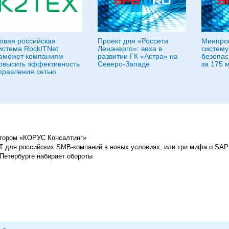
овая российская
Проект для «Россети
Минпром
истема RockITNet
Ленэнерго»: веха в
систему
оможет компаниям
развитии ГК «Астра» на
безопас
овысить эффективность
Северо-Западе
за 175 
правления сетью
ктором «КОРУС Консалтинг»
ИТ для российских SMB-компаний в новых условиях, или три мифа о SAP
в Петербурге набирает обороты