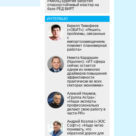
РМИАЦ Бурятии запустил
отказоустойчивый кластер на
базе РЕД ВИРТ
ИНТЕРВЬЮ
Кирилл Тимофеев
(«ОБИТ»): «Решить
проблемы, связанные
с
импортозамещением,
поможет планомерная
работа»
Никита Кардашин
(Naumen): «ИТ-сфера
сейчас остается
одним из немногих
драйверов повышения
эффективности
практически во всех
секторах экономики»
Алексей Наумов,
«Группа Астра»:
«Наши эксперты
профессионально
делают свою работу в
части PR»
Андрей Козлов («ЭОС
Софт»): «Надо четко
понимать, что
обратной дороги для