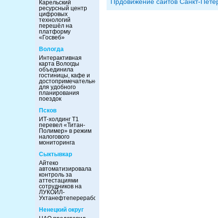
Прдовижение сайтов Санкт-Пете
Карельский
ресурсный центр
цифровых
технологий
перешёл на
платформу
«Госвеб»
Вологда
Интерактивная
карта Вологды
объединила
гостиницы, кафе и
достопримечательности
для удобного
планирования
поездок
Псков
ИТ-холдинг Т1
перевел «Титан-
Полимер» в режим
налогового
мониторинга
Сыктывкар
Айтеко
автоматизировала
контроль за
аттестациями
сотрудников на
ЛУКОЙЛ-
Ухтанефтепереработка
Ненецкий округ