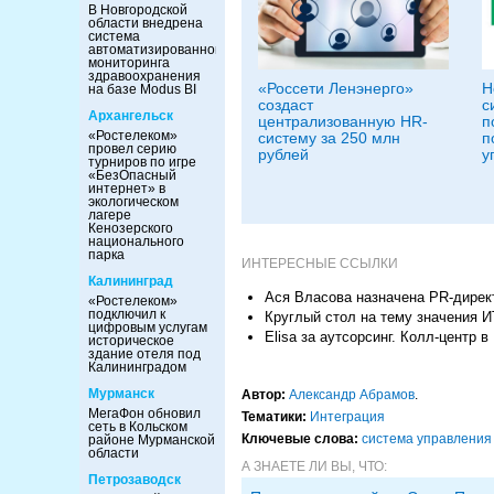
В Новгородской
области внедрена
система
автоматизированного
мониторинга
здравоохранения
«Россети Ленэнерго»
Н
на базе Modus BI
создаст
с
Архангельск
централизованную HR-
п
«Ростелеком»
систему за 250 млн
п
провел серию
рублей
у
турниров по игре
«БезОпасный
интернет» в
экологическом
лагере
Кенозерского
национального
парка
ИНТЕРЕСНЫЕ ССЫЛКИ
Калининград
Ася Власова назначена PR-дире
«Ростелеком»
подключил к
Круглый стол на тему значения 
цифровым услугам
Elisa за аутсорсинг. Колл-центр 
историческое
здание отеля под
Калининградом
Мурманск
Автор:
Александр Абрамов
.
МегаФон обновил
Тематики:
Интеграция
сеть в Кольском
Ключевые слова:
система управления
районе Мурманской
области
А ЗНАЕТЕ ЛИ ВЫ, ЧТО:
Петрозаводск