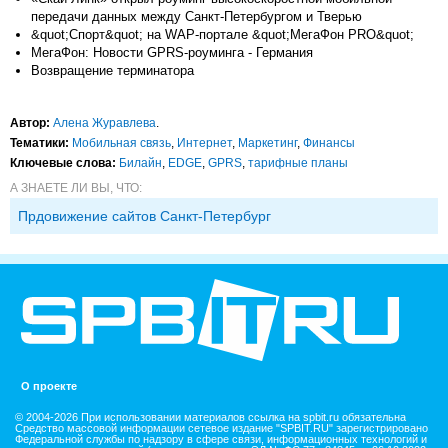
передачи данных между Санкт-Петербургом и Тверью
&quot;Спорт&quot; на WAP-портале &quot;МегаФон PRO&quot;
МегаФон: Новости GPRS-роуминга - Германия
Возвращение терминатора
Автор:
Алена Журавлева
.
Тематики:
Мобильная связь
,
Интернет
,
Маркетинг
,
Финансы
Ключевые слова:
Билайн
,
EDGE
,
GPRS
,
тарифные планы
А ЗНАЕТЕ ЛИ ВЫ, ЧТО:
Прдовижение сайтов Санкт-Петербург
О проекте
© 2004-2026 При использовании материалов ссылка на spbit.ru обязательна
Средство массовой информации сетевое издание "SPBIT.RU" зарегистрировано
Федеральной службы по надзору в сфере связи, информационных технологий и