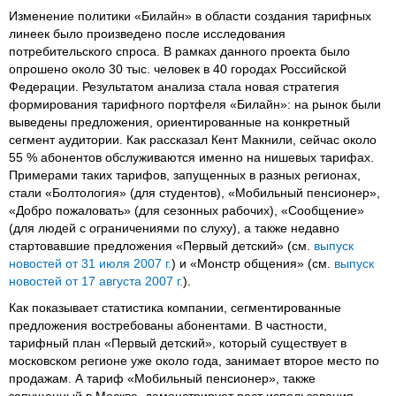
Изменение политики «Билайн» в области создания тарифных
линеек было произведено после исследования
потребительского спроса. В рамках данного проекта было
опрошено около 30 тыс. человек в 40 городах Российской
Федерации. Результатом анализа стала новая стратегия
формирования тарифного портфеля «Билайн»: на рынок были
выведены предложения, ориентированные на конкретный
сегмент аудитории. Как рассказал Кент Макнили, сейчас около
55 % абонентов обслуживаются именно на нишевых тарифах.
Примерами таких тарифов, запущенных в разных регионах,
стали «Болтология» (для студентов), «Мобильный пенсионер»,
«Добро пожаловать» (для сезонных рабочих), «Сообщение»
(для людей с ограничениями по слуху), а также недавно
стартовавшие предложения «Первый детский» (см.
выпуск
новостей от 31 июля 2007 г.
) и «Монстр общения» (см.
выпуск
новостей от 17 августа 2007 г.
).
Как показывает статистика компании, сегментированные
предложения востребованы абонентами. В частности,
тарифный план «Первый детский», который существует в
московском регионе уже около года, занимает второе место по
продажам. А тариф «Мобильный пенсионер», также
запущенный в Москве, демонстрирует рост использования