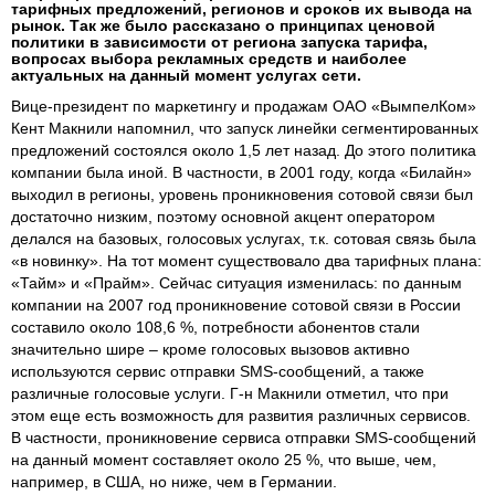
тарифных предложений, регионов и сроков их вывода на
рынок. Так же было рассказано о принципах ценовой
политики в зависимости от региона запуска тарифа,
вопросах выбора рекламных средств и наиболее
актуальных на данный момент услугах сети.
Вице-президент по маркетингу и продажам ОАО «ВымпелКом»
Кент Макнили напомнил, что запуск линейки сегментированных
предложений состоялся около 1,5 лет назад. До этого политика
компании была иной. В частности, в 2001 году, когда «Билайн»
выходил в регионы, уровень проникновения сотовой связи был
достаточно низким, поэтому основной акцент оператором
делался на базовых, голосовых услугах, т.к. сотовая связь была
«в новинку». На тот момент существовало два тарифных плана:
«Тайм» и «Прайм». Сейчас ситуация изменилась: по данным
компании на 2007 год проникновение сотовой связи в России
составило около 108,6 %, потребности абонентов стали
значительно шире – кроме голосовых вызовов активно
используются сервис отправки SMS-сообщений, а также
различные голосовые услуги. Г-н Макнили отметил, что при
этом еще есть возможность для развития различных сервисов.
В частности, проникновение сервиса отправки SMS-сообщений
на данный момент составляет около 25 %, что выше, чем,
например, в США, но ниже, чем в Германии.