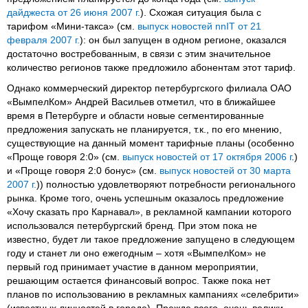
дайджеста от 26 июня 2007 г.
). Схожая ситуация была с
тарифом «Мини-такса» (см.
выпуск новостей nnIT от 21
февраля 2007 г.
): он был запущен в одном регионе, оказался
достаточно востребованным, в связи с этим значительное
количество регионов также предложило абонентам этот тариф.
Однако коммерческий директор петербургского филиала ОАО
«ВымпелКом» Андрей Васильев отметил, что в ближайшее
время в Петербурге и области новые сегментированные
предложения запускать не планируется, т.к., по его мнению,
существующие на данный момент тарифные планы (особенно
«Проще говоря 2:0» (см.
выпуск новостей от 17 октября 2006 г
.)
и «Проще говоря 2:0 бонус» (см.
выпуск новостей от 30 марта
2007 г.
)) полностью удовлетворяют потребности регионального
рынка. Кроме того, очень успешным оказалось предложение
«Хочу сказать про Карнавал», в рекламной кампании которого
использовался петербургский бренд. При этом пока не
известно, будет ли такое предложение запущено в следующем
году и станет ли оно ежегодным – хотя «ВымпелКом» не
первый год принимает участие в данном мероприятии,
решающим остается финансовый вопрос. Также пока нет
планов по использованию в рекламных кампаниях «селебрити»
(известных личностей в городе). Прежде всего, очень велики