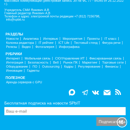
массовых коммуникаций (реестровая запись ЭЛ № ФС 77 - 84345 от 26.12.2022
г.).
Учредитель СМИ Янкевич А.В
Главный редактор Янкевич А.В
Телефон и адрес электронной почты редакции +7 (812) 7156798,
info@spbit.ru
РАЗДЕЛЫ
Новости
Аналитика
Интервью
Мероприятия
Проекты
IT класс
Колонка редактора
IT рейтинг
ICT Life
Тестовый стенд
Фигура речи
Релизы
Видео
Фотогалерея
Инфографика
РУБРИКИ
Интернет
Мобильная связь
CIO/Управление ИТ
Фиксированная связь
Интеграция
Безопасность
Веб
Рынок ПК
Маркетинг
Торговые сети
Оборудование
ПО
Outsourcing
Кадры
Регулирование
Финансы
Инновации
Гаджеты
ПОЛЕЗНОЕ
Аренда серверов с GPU
Бесплатная подписка на новости SPbIT