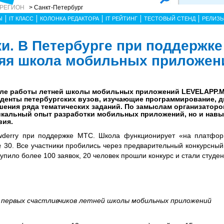
 РЕГИОН
> Санкт-Петербург
Ы
IT КЛАСС
КОЛОНКА РЕДАКТОРА
IT РЕЙТИНГ
ТЕСТОВЫЙ СТЕНД
РЕЛИЗ
ки. В Петербурге при поддержк
няя школа мобильных приложен
але работы летней школы мобильных приложений LEVELAPP.M
уденты петербургских вузов, изучающие программирование, ди
ения ряда тематических заданий. По замыслам организаторо
никальный опыт разработки мобильных приложений, но и навы
вия.
wderry при поддержке МТС. Школа функционирует «на платфор
 30. Все участники пробились через предварительный конкурсный
тупило более 100 заявок, 20 человек прошли конкурс и стали студ
первых счастливчиков летней школы мобильных приложений