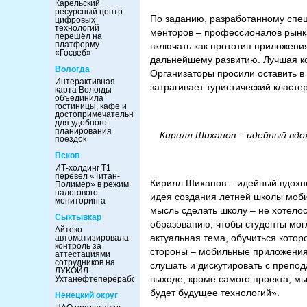
Карельский
ресурсный центр
По заданию, разработанному спе
цифровых
технологий
менторов – профессионалов рынка
перешёл на
платформу
включать как прототип приложени
«Госвеб»
дальнейшему развитию. Лучшая к
Вологда
Организаторы просили оставить в 
Интерактивная
затрагивает туристический кластер
карта Вологды
объединила
гостиницы, кафе и
достопримечательности
для удобного
планирования
Кирилл Шиханов – идейный вдо
поездок
Псков
ИТ-холдинг Т1
перевел «Титан-
Кирилл Шиханов – идейный вдохно
Полимер» в режим
налогового
идея создания летней школы моби
мониторинга
мысль сделать школу – не хотелос
Сыктывкар
образованию, чтобы студенты мог
Айтеко
актуальная тема, обучиться котор
автоматизировала
контроль за
стороны – мобильные приложения,
аттестациями
сотрудников на
слушать и дискутировать с препод
ЛУКОЙЛ-
выходе, кроме самого проекта, м
Ухтанефтепереработка
будет будущее технологий».
Ненецкий округ