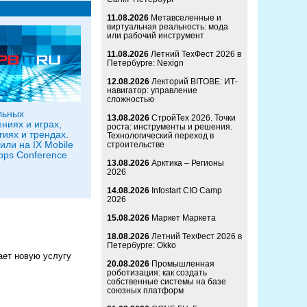
11.08.2026
Метавселенные и
виртуальная реальность: мода
или рабочий инструмент
11.08.2026
Летний ТехФест 2026 в
Петербурге: Nexign
12.08.2026
Лекторий BITOBE: ИТ-
навигатор: управление
сложностью
льных
13.08.2026
СтройТех 2026. Точки
ниях и играх,
роста: инструменты и решения.
гиях и трендах.
Технологический переход в
или на IX Mobile
строительстве
pps Conference
13.08.2026
Арктика – Регионы
2026
14.08.2026
Infostart CIO Camp
2026
15.08.2026
Маркет Маркета
18.08.2026
Летний ТехФест 2026 в
Петербурге: Okko
ает новую услугу
20.08.2026
Промышленная
роботизация: как создать
собственные системы на базе
союзных платформ