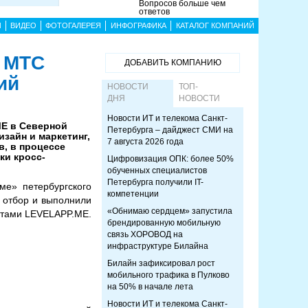
Вопросов больше чем
ответов
Ы
ВИДЕО
ФОТОГАЛЕРЕЯ
ИНФОГРАФИКА
КАТАЛОГ КОМПАНИЙ
е МТС
ДОБАВИТЬ КОМПАНИЮ
ий
НОВОСТИ
ТОП-
ДНЯ
НОВОСТИ
Новости ИТ и телекома Санкт-
E в Северной
Петербурга – дайджест СМИ на
зайн и маркетинг,
7 августа 2026 года
в, в процессе
ки кросс-
Цифровизация ОПК: более 50%
обученных специалистов
Петербурга получили IT-
ме» петербургского
компетенции
 отбор и выполнили
«Обнимаю сердцем» запустила
ентами LEVELAPP.ME.
брендированную мобильную
связь ХОРОВОД на
инфраструктуре Билайна
Билайн зафиксировал рост
мобильного трафика в Пулково
на 50% в начале лета
Новости ИТ и телекома Санкт-