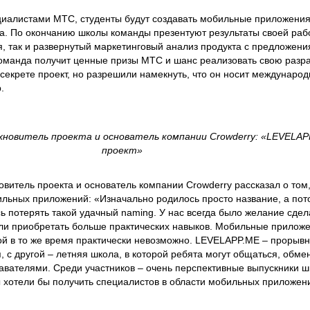
циалистами МТС, студенты будут создавать мобильные приложения
. По окончанию школы команды презентуют результаты своей рабо
я, так и развернутый маркетинговый анализ продукта с предложени
оманда получит ценные призы МТС и шанс реализовать свою разра
секрете проект, но разрешили намекнуть, что он носит международ
.
хновитель проекта и основатель компании Crowderry: «LEVELAP
проект»
витель проекта и основатель компании Crowderry рассказал о том,
льных приложений: «Изначально родилось просто название, а по
ь потерять такой удачный naming. У нас всегда было желание сдел
ли приобретать больше практических навыков. Мобильные приложе
ой в то же время практически невозможно. LEVELAPP.ME – прорывн
 с другой – летняя школа, в которой ребята могут общаться, обме
авателями. Среди участников – очень перспективные выпускники шк
ы хотели бы получить специалистов в области мобильных приложени