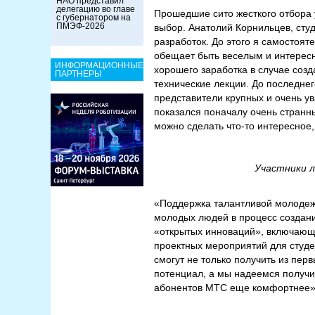
НАО представил
делегацию во главе
Прошедшие сито жесткого отбора 
с губернатором на
ПМЭФ-2026
выбор. Анатолий Корнильцев, сту
разработок. До этого я самостоят
обещает быть веселым и интересн
ИНФОРМАЦИОННЫЕ
хорошего заработка в случае соз
ПАРТНЕРЫ
технические лекции. До последнег
представители крупных и очень у
показался поначалу очень странн
можно сделать что-то интересное,
Участники л
«Поддержка талантливой молодеж
молодых людей в процесс создани
«открытых инноваций», включающ
проектных мероприятий для студ
смогут не только получить из пер
потенциал, а мы надеемся получи
абонентов МТС еще комфортнее»,