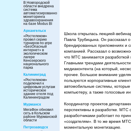
В Новгородской
области внедрена
система
автоматизированного
мониторинга
здравоохранения
на базе Modus BI
Архангельск
Школа открылась лекцией-вебина
«Ростелеком»
Павла Трубицына. Он рассказал о
провел серию
турниров по игре
брендированных приложениях и с
«БезОпасный
интернет» в
компанией. Рассказал о возможн
экологическом
что МТС занимается разработкой 
лагере
Кенозерского
Главными трендами деятельности 
национального
парка
медиаконтента (на который, несмо
прочее. Большое внимание уделя
Калининград
«Ростелеком»
пользуются корпоративные клиент
подключил к
автомобильные системы, которые 
цифровым услугам
историческое
компьютеру, а также голосовые ин
здание отеля под
Калининградом
Координатор проектов департамен
Мурманск
перспективны в разработке. МТС 
МегаФон обновил
сеть в Кольском
разработчиками работает по прин
районе Мурманской
области
«создателям». В то же время МТС
моментальную монетизацию.
Петрозаводск