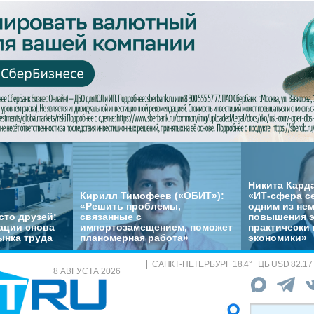
Никита Кард
Кирилл Тимофеев («ОБИТ»):
«ИТ-сфера с
«Решить проблемы,
одним из не
сто друзей:
связанные с
повышения 
ации снова
импортозамещением, поможет
практически 
ынка труда
планомерная работа»
экономики»
САНКТ-ПЕТЕРБУРГ
18.4
°
ЦБ
USD 82.17
8 АВГУСТА 2026