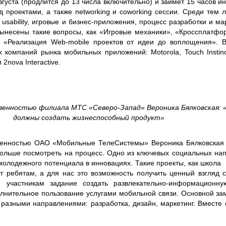
вгуста (продлится до 13 числа включительно) и займет 15 часов и
 проектами, а также networking и coworking сессии. Среди тем 
 usability, игровые и бизнес-приложения, процесс разработки и м
вынесены такие вопросы, как «Игровые механики», «Кроссплатфо
, «Реализация Web-mobile проектов от идеи до воплощения». В
компаний рынка мобильных приложений: Motorola, Touch Instinct,
 2nova Interactive.
венностью филиала МТС «Северо-Запад» Вероника Бялковская:
должны создать жизнеспособный продукт»
венностью ОАО «Мобильные ТелеСистемы» Вероника Бялковская
больше посмотреть на процесс. Одно из ключевых социальных на
молодежного потенциала в инновациях. Такие проекты, как школ
т ребятам, а для нас это возможность получить ценный взгляд 
участникам задание создать развлекательно-информационну
лнительное пользование услугами мобильной связи. Основной за
разными направлениями: разработка, дизайн, маркетинг. Вместе 