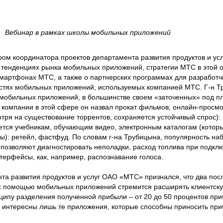
Вебинар в рамках школы мобильных приложений
ром координатора проектов департамента развития продуктов и у
 тенденциях рынка мобильных приложений, стратегии МТС в этой о
мартфонах МТС, а также о партнерских программах для разработч
остях мобильных приложений, используемых компанией МТС. Г-н Т
мобильных приложений, в большинстве своем «заточенных» под п
компании в этой сфере он назвал прокат фильмов, онлайн-просмот
тря на существование торрентов, сохраняется устойчивый спрос): 
ется учебникам, обучающим видео, электронным каталогам (котор
ы): ретейл, фастфуд. По словам г-на Трубицына, популярность на
позволяют диагностировать неполадки, расход топлива при подкл
терфейсы, как, например, распознавание голоса.
та развития продуктов и услуг ОАО «МТС» признался, что два по
с помощью мобильных приложений стремится расширять клиентскую
ципу разделения полученной прибыли – от 20 до 50 процентов при
 интересны лишь те приложения, которые способны приносить при