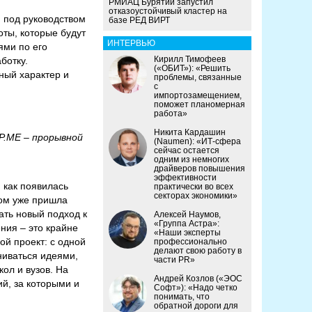
РМИАЦ Бурятии запустил
отказоустойчивый кластер на
 под руководством
базе РЕД ВИРТ
ты, которые будут
ИНТЕРВЬЮ
ями по его
Кирилл Тимофеев
ботку.
(«ОБИТ»): «Решить
ный характер и
проблемы, связанные
с
импортозамещением,
поможет планомерная
работа»
Никита Кардашин
P.ME – прорывной
(Naumen): «ИТ-сфера
сейчас остается
одним из немногих
драйверов повышения
эффективности
 как появилась
практически во всех
секторах экономики»
том уже пришла
ать новый подход к
Алексей Наумов,
«Группа Астра»:
ния – это крайне
«Наши эксперты
ой проект: с одной
профессионально
делают свою работу в
ниваться идеями,
части PR»
ол и вузов. На
Андрей Козлов («ЭОС
й, за которыми и
Софт»): «Надо четко
понимать, что
обратной дороги для