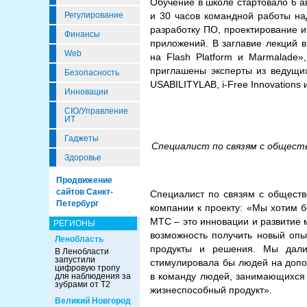
Обучение в школе стартовало 6 а
Регулирование
и 30 часов командной работы над
разработку ПО, проектирование и
Финансы
приложений. В заглавие лекций 
Web
на Flash Platform и Marmalade»
приглашены эксперты из ведущих 
Безопасность
USABILITYLAB, i-Free Innovations и
Инновации
CIO/Управление
ИТ
Гаджеты
Специалист по связям с общест
Здоровье
Продвижение
сайтов Санкт-
Специалист по связям с общест
Петербург
компании к проекту: «Мы хотим 
МТС – это инновации и развитие 
РЕГИОНЫ
возможность получить новый опы
Ленобласть
продукты и решения. Мы дали 
В Ленобласти
запустили
стимулировала бы людей на допо
цифровую тропу
в команду людей, занимающихся 
для наблюдения за
зубрами от Т2
жизнеспособный продукт».
Великий Новгород