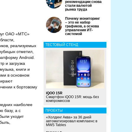
рекомендации снова
стали валютой
рынка труда
Почему мониторинг
– это не набор
графиков, а основа
управления ИТ-
слуг ОАО «МТС»
системой
бласти,
ТЕСТОВЫЙ СТЕНД
иков, реализуемых
рубицын отметил,
латформу Android.
р и загрузка
музыка, книги и
ыми в основном
бирают
ючении к бортовому
iQOO 15R
Смартфон iQOO 15R: мощь без
компромиссов
следних наиболее
 базу, а с
ПРОЕКТЫ
были уходит
«Холдинг Аква» за 36 дней
автоматизировал комплаенс в
быль,
MWS Tables