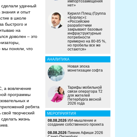
импортозамещения
нет»
о сделали удачный
 знания и опыт
Кирилл Плещ (Группа
«Борлас»):
астие в школе
«Российские
а быстрого и
разработчики
закрывают базовые
читываю на
инфраструктурные
ался доволен – это
потребности
примерно на 80-85 %,
низаторы,
но пробелы все же
 мы поняли, что
остаются»
АНАЛИТИКА
Новая эпоха
монетизации софта
Тарифы мобильной
, а вовлечение
связи оператора Т2
вной программы
для жителей
Петербурга весной
зовательных и
2026 года
 приложений ребята
ь свой творческий
МЕРОПРИЯТИЯ
 сделать жизнь
08.08.2026
ИИ-мышление и
создание собственного проекта
иев.
08.08.2026
Пикник Афиши 2026
Санкт-Петербург