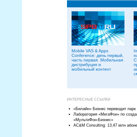
Mobile VAS & Apps
I
Conference: день первый,
н
часть первая. Мобильная
С
дистрибуция и
п
мобильный контент
а
с
ИНТЕРЕСНЫЕ ССЫЛКИ
«Билайн» Бизнес переводит пар
Лаборатория «МегаФон» по созда
«МультиФон-Бизнес»
AC&M Consulting: 13,47 млн абон