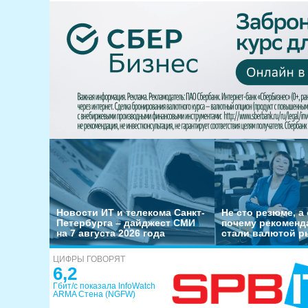
Новости ИТ и телекома Санкт-
Не сто резюме, а 
Петербурга – дайджест СМИ
почему рекоменд
на 7 августа 2026 года
стали валютой р
ЦИФРЫ ГОВОРЯТ
6,2
Гбит/с показала InfoWatch
ARMA Стена (NGFW)