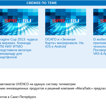
СВЕЖЕЕ ПО ТЕМЕ
magine Cup 2013: чудеса
ОСАГО и «Зеленая
О моби
а виражах. Команда
Карта» мигрировали. На
приложе
Пб НИУ ИТМО
iOS и Android
техноло
редставила веселую
Поговор
виааркаду для
VAS & A
мартфонов
к автоматов UVENCO на единую систему телеметрии
нию инновационных продуктов и решений компания «МегаЛабс» предлаг
ентов в Санкт-Петербурге