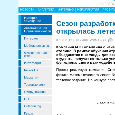
ВЫБРАТЬ
НОВОСТИ
АНАЛИТИКА
ИНТЕРВЬЮ
МЕРОПРИЯТИЯ
ПРОЕКТ
Импорто­
Замещение
Сезон разработ
Автоматизация
открылась лет
Промышленности
Интернет
07.08.2012 |
КИРИЛЛ БУРМАКОВ
Мобильная связь
Компания МТС объявила о нач
столице. В рамках обучения ст
Фиксированная
объединятся в команды для реш
связь
студенты получат не только у
функционального взаимодейст
Интеграция
Проект реализует компания Cro
Рынок ПК
физико-математического лицея №
Маркетинг
тестовое задание. На конкурс пос
Торговые сети
Оборудование
ПО
Двадцать 
Outsourcing
Кадры