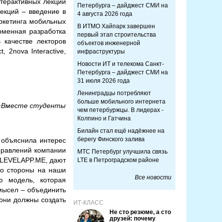
нтерактивных лекций
Петербурга – дайджест СМИ на
лекций – введение в
4 августа 2026 года
аркетинга мобильных
В ИТМО Хайпарк завершен
рменная разработка
первый этап строительства
 качестве лекторов
объектов инженерной
 2nova Interactive,
инфраструктуры
Новости ИТ и телекома Санкт-
Петербурга – дайджест СМИ на
31 июля 2026 года
Ленинградцы потребляют
больше мобильного интернета
 «Вместе студенты
чем петербуржцы. В лидерах -
Колпино и Гатчина
Билайн стал ещё надёжнее на
берегу Финского залива
 объяснила интерес
правлений компании
МТС Петербург улучшила связь
а LEVELAPP.ME, дают
LTE в Петроградском районе
со стороны на наши
Все новости
ю модель, которая
мысел – объединить
они должны создать
ИТ-КЛАСС
Не сто резюме, а сто
друзей: почему