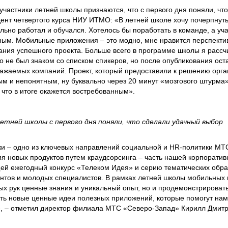
участники летней школы признаются, что с первого дня поняли, чт
дент четвертого курса НИУ ИТМО: «В летней школе хочу почерпнуть
ельно работал и обучался. Хотелось бы поработать в команде, а уч
ым. Мобильные приложения – это модно, мне нравится перспектив
дания успешного проекта. Больше всего в программе школы я расс
о не был знаком со списком спикеров, но после опубликования ост
важаемых компаний. Проект, который предоставили к решению орга
ым и непонятным, ну буквально через 20 минут «мозгового штурма»
 что в итоге окажется востребованным».
етней школы с первого дня поняли, что сделали удачный выбор
и – одно из ключевых направлений социальной и HR-политики МТС
я новых продуктов путем краудсорсинга – часть нашей корпорати
ей ежегодный конкурс «Телеком Идея» и серию тематических обра
ентов и молодых специалистов. В рамках летней школы мобильных
вых рук ценные знания и уникальный опыт, но и продемонстрироват
ть новые ценные идеи полезных приложений, которые помогут нам
 – отметил директор филиала МТС «Северо-Запад» Кирилл Дмитр