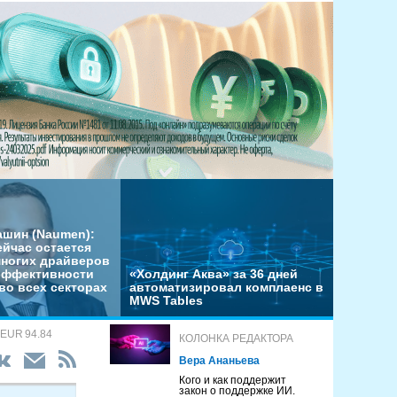
ашин (Naumen):
ейчас остается
многих драйверов
эффективности
«Холдинг Аква» за 36 дней
во всех секторах
автоматизировал комплаенс в
MWS Tables
 EUR 94.84
КОЛОНКА РЕДАКТОРА
Вера Ананьева
Кого и как поддержит
закон о поддержке ИИ.