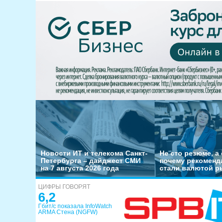
Новости ИТ и телекома Санкт-
Не сто резюме, а 
Петербурга – дайджест СМИ
почему рекоменд
на 7 августа 2026 года
стали валютой р
ЦИФРЫ ГОВОРЯТ
6,2
Гбит/с показала InfoWatch
ARMA Стена (NGFW)