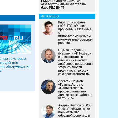
РМИАЦ Бурятии запустил
отказоустойчивый кластер на
базе РЕД ВИРТ
ИНТЕРВЬЮ
Кирилл Тимофеев
(«ОБИТ»): «Решить
проблемы, связанные
с
импортозамещением,
поможет планомерная
работа»
Никита Кардашин
(Naumen): «ИТ-сфера
сейчас остается
ние текстовых
одним из немногих
каций для
драйверов повышения
ия обслуживания
эффективности
в
практически во всех
секторах экономики»
Алексей Наумов,
«Группа Астра»:
«Наши эксперты
профессионально
делают свою работу в
части PR»
Андрей Козлов («ЭОС
Софт»): «Надо четко
понимать, что
обратной дороги для