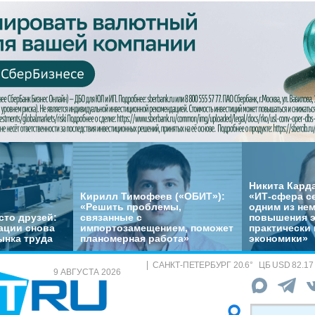
Никита Кард
Кирилл Тимофеев («ОБИТ»):
«ИТ-сфера с
«Решить проблемы,
одним из не
сто друзей:
связанные с
повышения 
ации снова
импортозамещением, поможет
практически 
ынка труда
планомерная работа»
экономики»
САНКТ-ПЕТЕРБУРГ
20.6
°
ЦБ
USD 82.17
9 АВГУСТА 2026