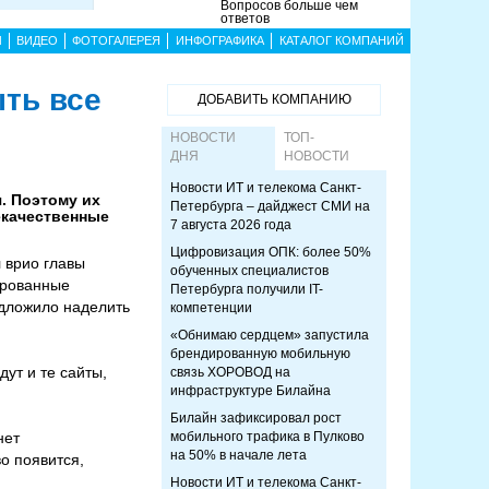
Вопросов больше чем
ответов
Ы
ВИДЕО
ФОТОГАЛЕРЕЯ
ИНФОГРАФИКА
КАТАЛОГ КОМПАНИЙ
ыть все
ДОБАВИТЬ КОМПАНИЮ
НОВОСТИ
ТОП-
ДНЯ
НОВОСТИ
Новости ИТ и телекома Санкт-
я. Поэтому их
Петербурга – дайджест СМИ на
екачественные
7 августа 2026 года
Цифровизация ОПК: более 50%
л врио главы
обученных специалистов
ированные
Петербурга получили IT-
редложило наделить
компетенции
«Обнимаю сердцем» запустила
брендированную мобильную
дут и те сайты,
связь ХОРОВОД на
инфраструктуре Билайна
Билайн зафиксировал рост
нет
мобильного трафика в Пулково
на 50% в начале лета
о появится,
Новости ИТ и телекома Санкт-