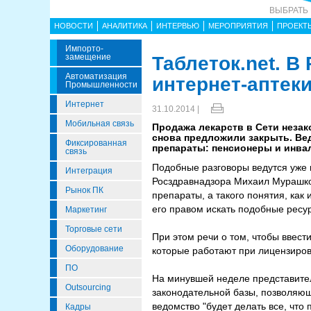
ВЫБРАТЬ
НОВОСТИ
АНАЛИТИКА
ИНТЕРВЬЮ
МЕРОПРИЯТИЯ
ПРОЕКТ
Импорто­
Замещение
Таблеток.net. В
Автоматизация
интернет-аптек
Промышленности
Интернет
31.10.2014 |
Мобильная связь
Продажа лекарств в Сети незако
снова предложили закрыть. Вед
Фиксированная
препараты: пенсионеры и инва
связь
Подобные разговоры ведутся уже не
Интеграция
Росздравнадзора Михаил Мурашко
Рынок ПК
препараты, а такого понятия, как
его правом искать подобные ресур
Маркетинг
Торговые сети
При этом речи о том, чтобы ввести
Оборудование
которые работают при лицензиров
ПО
На минувшей неделе представител
Outsourcing
законодательной базы, позволяюще
ведомство "будет делать все, что
Кадры