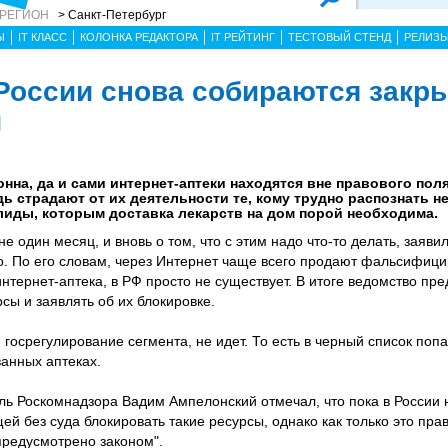
 РЕГИОН
> Санкт-Петербург
Ы
IT КЛАСС
КОЛОНКА РЕДАКТОРА
IT РЕЙТИНГ
ТЕСТОВЫЙ СТЕНД
РЕЛИЗ
 России снова собираются закр
и
нна, да и сами интернет-аптеки находятся вне правового пол
ь страдают от их деятельности те, кому трудно распознать н
лиды, которым доставка лекарств на дом порой необходима.
 один месяц, и вновь о том, что с этим надо что-то делать, заяви
. По его словам, через Интернет чаще всего продают фальсифиц
 интернет-аптека, в РФ просто не существует. В итоге ведомство п
сы и заявлять об их блокировке.
 госрегулирование сегмента, не идет. То есть в черный список попа
анных аптеках.
ь Роскомнадзора Вадим Ампелонский отмечал, что пока в России 
й без суда блокировать такие ресурсы, однако как только это прав
 предусмотрено законом".