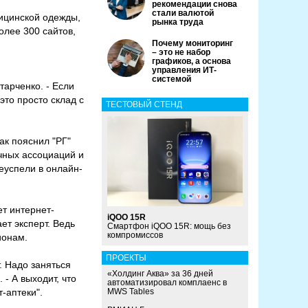
рекомендации снова
стали валютой
дицинской одежды,
рынка труда
олее 300 сайтов,
Почему мониторинг
– это не набор
графиков, а основа
управления ИТ-
системой
тарченко. - Если
это просто склад с
ТЕСТОВЫЙ СТЕНД
к пояснил "РГ"
чных ассоциаций и
еуспели в онлайн-
т интернет-
iQOO 15R
ет эксперт. Ведь
Смартфон iQOO 15R: мощь без
компромиссов
ионам.
ПРОЕКТЫ
. Надо заняться
«Холдинг Аква» за 36 дней
- А выходит, что
автоматизировал комплаенс в
-аптеки".
MWS Tables