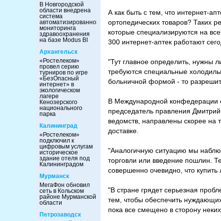
В Новгородской
области внедрена
А как быть с тем, что интернет-а
система
ортопедических товаров? Таких ре
автоматизированного
мониторинга
которые специализируются на все
здравоохранения
на базе Modus BI
300 интернет-аптек работают сег
Архангельск
«Ростелеком»
"Тут главное определить, нужны л
провел серию
требуются специальные холодильны
турниров по игре
«БезОпасный
больничной формой - то разрешит
интернет» в
экологическом
лагере
В Международной конфедерации о
Кенозерского
национального
председатель правления Дмитрий 
парка
ведомств, направлены скорее на т
Калининград
доставке.
«Ростелеком»
подключил к
цифровым услугам
"Аналогичную ситуацию мы наблюд
историческое
здание отеля под
торговли или введение пошлин. Те
Калининградом
совершенно очевидно, что купить л
Мурманск
МегаФон обновил
"В стране грядет серьезная пробл
сеть в Кольском
районе Мурманской
тем, чтобы обеспечить нуждающих
области
пока все смещено в сторону неких
Петрозаводск