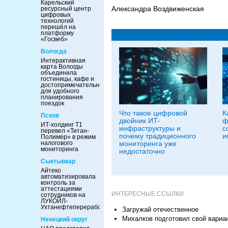
Карельский
Александра Воздвиженская
ресурсный центр
цифровых
технологий
перешёл на
платформу
«Госвеб»
Вологда
Интерактивная
карта Вологды
объединила
гостиницы, кафе и
достопримечательности
для удобного
планирования
поездок
Что такое цифровой
К
Псков
двойник ИТ-
ф
ИТ-холдинг Т1
инфраструктуры и
с
перевел «Титан-
почему традиционного
и
Полимер» в режим
налогового
мониторинга уже
мониторинга
недостаточно
Сыктывкар
Айтеко
автоматизировала
контроль за
аттестациями
ИНТЕРЕСНЫЕ ССЫЛКИ
сотрудников на
ЛУКОЙЛ-
Ухтанефтепереработка
Загружай отечественное
Михалков подготовил свой вариан
Ненецкий округ