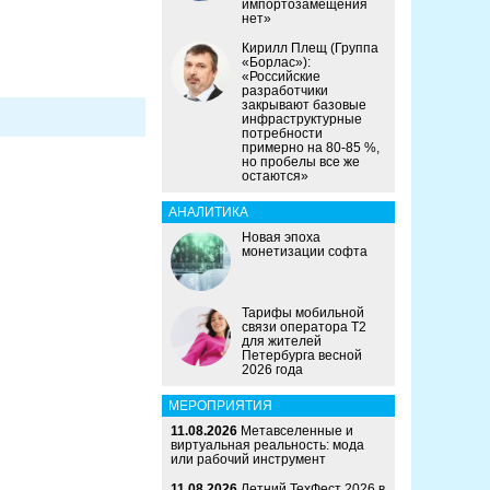
импортозамещения
нет»
Кирилл Плещ (Группа
«Борлас»):
«Российские
разработчики
закрывают базовые
инфраструктурные
потребности
примерно на 80-85 %,
но пробелы все же
остаются»
АНАЛИТИКА
Новая эпоха
монетизации софта
Тарифы мобильной
связи оператора Т2
для жителей
Петербурга весной
2026 года
МЕРОПРИЯТИЯ
11.08.2026
Метавселенные и
виртуальная реальность: мода
или рабочий инструмент
11.08.2026
Летний ТехФест 2026 в