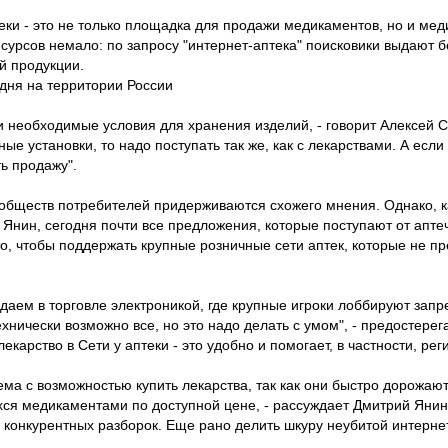
птеки - это не только площадка для продажи медикаментов, но и ме
сурсов немало: по запросу "интернет-аптека" поисковики выдают б
й продукции.
одня на территории России
и необходимые условия для хранения изделий, - говорит Алексей С
е установки, то надо поступать так же, как с лекарствами. А если 
ь продажу".
бществ потребителей придерживаются схожего мнения. Однако, ка
Янин, сегодня почти все предложения, которые поступают от апте
о, чтобы поддержать крупные розничные сети аптек, которые не пр
аем в торговле электроникой, где крупные игроки лоббируют запре
хнически возможно все, но это надо делать с умом", - предостерега
екарство в Сети у аптеки - это удобно и помогает, в частности, рег
ема с возможностью купить лекарства, так как они быстро дорожают
ся медикаментами по доступной цене, - рассуждает Дмитрий Янин. 
 конкурентных разборок. Еще рано делить шкуру неубитой интернет