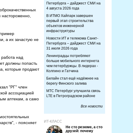
Петербурга – дайджест СМИ на
4 августа 2026 года
доброкачественных
й настороженно,
В ИТМО Хайпарк завершен
первый этап строительства
объектов инженерной
инфраструктуры
апример
Новости ИТ и телекома Санкт-
и, а их зачастую не
Петербурга – дайджест СМИ на
31 июля 2026 года
Ленинградцы потребляют
 работа над
больше мобильного интернета
рет должны попасть
чем петербуржцы. В лидерах -
ва, которые продают
Колпино и Гатчина
Билайн стал ещё надёжнее на
берегу Финского залива
азал "РГ" член
МТС Петербург улучшила связь
ской ассоциацией
LTE в Петроградском районе
ным аптекам, а само
Все новости
амостоятельных
ИТ-КЛАСС
арств", - поясняет
Не сто резюме, а сто
друзей: почему