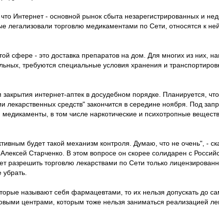
что Интернет - основной рынок сбыта незарегистрированных и не
рые легализовали торговлю медикаментами по Сети, относятся к не
ой сфере - это доставка препаратов на дом. Для многих из них, н
льных, требуются специальные условия хранения и транспортировк
 закрытия интернет-аптек в досудебном порядке. Планируется, что
и лекарственных средств" закончится в середине ноября. Под зап
и медикаменты, в том числе наркотические и психотропные вещест
тивным будет такой механизм контроля. Думаю, что не очень", - ск
 Алексей Старченко. В этом вопросе он скорее солидарен с Россий
ает разрешить торговлю лекарствами по Сети только лицензирован
 убрать.
которые называют себя фармацевтами, то их нельзя допускать до с
говыми центрами, которым тоже нельзя заниматься реализацией лек