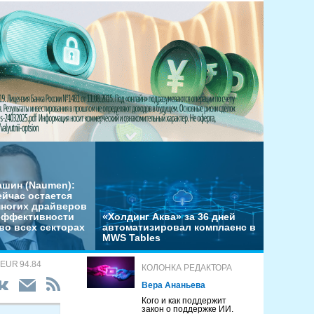
ашин (Naumen):
ейчас остается
многих драйверов
эффективности
«Холдинг Аква» за 36 дней
во всех секторах
автоматизировал комплаенс в
MWS Tables
 EUR 94.84
КОЛОНКА РЕДАКТОРА
Вера Ананьева
Кого и как поддержит
закон о поддержке ИИ.