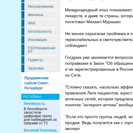
Регулирование
Международный опыт показывает, 
Финансы
лекарств, и даже те страны, кото
посетовал Михаил Мурашко.
Web
Безопасность
Не менее серьезная проблема в эт
термолабильных и светочувствите
Инновации
соблюдают.
CIO/Управление
ИТ
Госдума уже занимается вопросом
Гаджеты
поправками в Закон "Об обращени
Здоровье
и не зарегистрированные в Росси
по Сети.
Продвижение
сайтов Санкт-
"Сложно сказать, насколько эффек
Петербург
правления Лиги пациентов, юрист
РЕГИОНЫ
аптечных сетей, которая предлаг
Ленобласть
понятие "интернет-аптека" вообще
В Ленобласти
запустили
цифровую тропу
"Если это просто группа людей, 
для наблюдения за
продаж. Ведь получится как с тор
зубрами от Т2
эксперт.
Великий Новгород