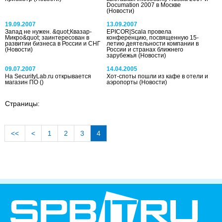
Documation 2007 в Москве
(Новости)
19.09.2007
13.09.2007
Запад не нужен. &quot;Квазар-
EPICOR|Scala провела
Микро&quot; заинтересован в
конференцию, посвященную 15-
развитии бизнеса в России и СНГ
летию деятельности компании в
(Новости)
России и странах ближнего
зарубежья
(Новости)
09.07.2007
14.04.2005
На SecurityLab.ru открывается
Хот-споты пошли из кафе в отели и
магазин ПО
()
аэропорты
(Новости)
Страницы:
<<
<
1
2
3
4