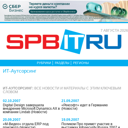
7 АВГУСТА 2026
РУБРИКИ
РАЗДЕЛЫ
РЕГИОНЫ
ИТ-Аутсорсинг
ИТ-АУТСОРСИНГ:
ВСЕ НОВОСТИ И МАТЕРИАЛЫ С ЭТИМ КЛЮЧЕВЫМ
СЛОВОМ
02.10.2007
21.09.2007
Digital Design завершила
«Рексофт» идет в Германию
внедрение Microsoft Dynamics AX в
(Новости)
компании Lindab
(Новости)
20.09.2007
19.09.2007
«М-Видео» отдала ERP под
Поликом Про примет участие в
присмотр
(Новости)
выставках Infosecurity Russia 2007 и