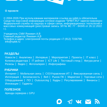
О проекте
© 2004-2026 При использовании материалов ссылка на spbit.ru обязательна
Средство массовой информации сетевое издание "SPBIT.RU" зарегистрировано
Федеральной службы по надзору в сфере связи, информационных технологий и
массовых коммуникаций (реестровая запись ЭЛ № ФС 77 - 84345 от 26.12.2022
г.).
Учредитель СМИ Янкевич А.В
Главный редактор Янкевич А.В
Телефон и адрес электронной почты редакции +7 (812) 7156798,
info@spbit.ru
РАЗДЕЛЫ
Новости
Аналитика
Интервью
Мероприятия
Проекты
IT класс
Колонка редактора
IT рейтинг
ICT Life
Тестовый стенд
Фигура речи
Релизы
Видео
Фотогалерея
Инфографика
РУБРИКИ
Интернет
Мобильная связь
CIO/Управление ИТ
Фиксированная связь
Интеграция
Безопасность
Веб
Рынок ПК
Маркетинг
Торговые сети
Оборудование
ПО
Outsourcing
Кадры
Регулирование
Финансы
Инновации
Гаджеты
ПОЛЕЗНОЕ
Аренда серверов с GPU