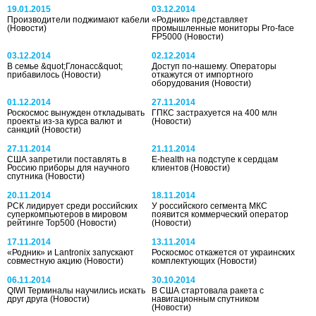
19.01.2015
03.12.2014
Производители поджимают кабели
«Родник» представляет
(Новости)
промышленные мониторы Pro-face
FP5000
(Новости)
03.12.2014
02.12.2014
В семье &quot;Глонасс&quot;
Доступ по-нашему. Операторы
прибавилось
(Новости)
откажутся от импортного
оборудования
(Новости)
01.12.2014
27.11.2014
Роскосмос вынужден откладывать
ГПКС застрахуется на 400 млн
проекты из-за курса валют и
(Новости)
санкций
(Новости)
27.11.2014
21.11.2014
США запретили поставлять в
E-health на подступе к сердцам
Россию приборы для научного
клиентов
(Новости)
спутника
(Новости)
20.11.2014
18.11.2014
РСК лидирует среди российских
У российского сегмента МКС
суперкомпьютеров в мировом
появится коммерческий оператор
рейтинге Top500
(Новости)
(Новости)
17.11.2014
13.11.2014
«Родник» и Lantronix запускают
Роскосмос откажется от украинских
совместную акцию
(Новости)
комплектующих
(Новости)
06.11.2014
30.10.2014
QIWI Терминалы научились искать
В США стартовала ракета с
друг друга
(Новости)
навигационным спутником
(Новости)