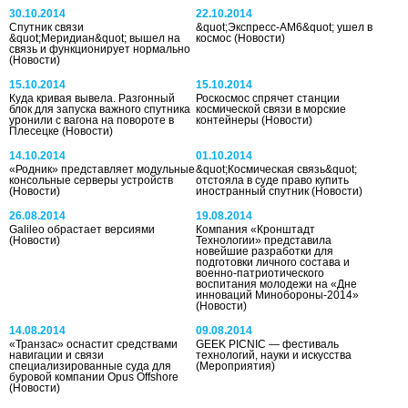
30.10.2014
22.10.2014
Спутник связи
&quot;Экспресс-АМ6&quot; ушел в
&quot;Меридиан&quot; вышел на
космос
(Новости)
связь и функционирует нормально
(Новости)
15.10.2014
15.10.2014
Куда кривая вывела. Разгонный
Роскосмос спрячет станции
блок для запуска важного спутника
космической связи в морские
уронили с вагона на повороте в
контейнеры
(Новости)
Плесецке
(Новости)
14.10.2014
01.10.2014
«Родник» представляет модульные
&quot;Космическая связь&quot;
консольные серверы устройств
отстояла в суде право купить
(Новости)
иностранный спутник
(Новости)
26.08.2014
19.08.2014
Galileo обрастает версиями
Компания «Кронштадт
(Новости)
Технологии» представила
новейшие разработки для
подготовки личного состава и
военно-патриотического
воспитания молодежи на «Дне
инноваций Минобороны-2014»
(Новости)
14.08.2014
09.08.2014
«Транзас» оснастит средствами
GEEK PICNIC — фестиваль
навигации и связи
технологий, науки и искусства
специализированные суда для
(Мероприятия)
буровой компании Opus Offshore
(Новости)