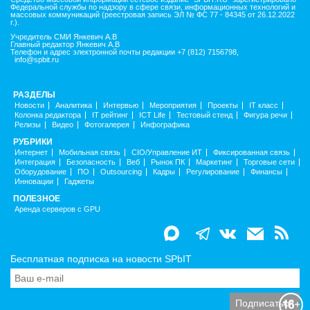
Федеральной службы по надзору в сфере связи, информационных технологий и
массовых коммуникаций (реестровая запись ЭЛ № ФС 77 - 84345 от 26.12.2022
г.).
Учредитель СМИ Янкевич А.В
Главный редактор Янкевич А.В
Телефон и адрес электронной почты редакции +7 (812) 7156798,
info@spbit.ru
РАЗДЕЛЫ
Новости
Аналитика
Интервью
Мероприятия
Проекты
IT класс
Колонка редактора
IT рейтинг
ICT Life
Тестовый стенд
Фигура речи
Релизы
Видео
Фотогалерея
Инфографика
РУБРИКИ
Интернет
Мобильная связь
CIO/Управление ИТ
Фиксированная связь
Интеграция
Безопасность
Веб
Рынок ПК
Маркетинг
Торговые сети
Оборудование
ПО
Outsourcing
Кадры
Регулирование
Финансы
Инновации
Гаджеты
ПОЛЕЗНОЕ
Аренда серверов с GPU
Бесплатная подписка на новости SPbIT