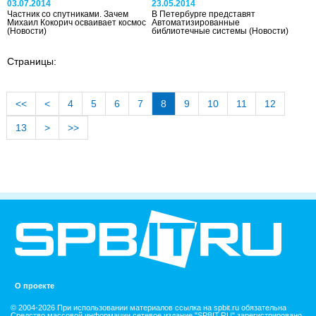
03.07.2014
23.05.2014
Частник со спутниками. Зачем
В Петербурге представят
Михаил Кокорич осваивает космос
Автоматизированные
(Новости)
библиотечные системы
(Новости)
Страницы:
<<
<
4
5
6
7
8
9
10
11
12
13
>
>>
О проекте
© 2004-2026 При использовании материалов ссылка на spbit.ru обязательна
Средство массовой информации сетевое издание "SPBIT.RU" зарегистрировано