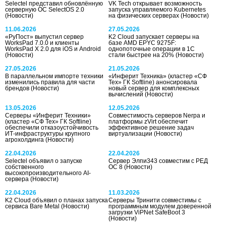
Selectel представил обновлённую
VK Tech открывает возможность
серверную ОС SelectOS 2.0
запуска управляемого Kubernetes
(Новости)
на физических серверах
(Новости)
11.06.2026
27.05.2026
«РуПост» выпустил сервер
K2 Cloud запускает серверы на
WorksPad 7.0.0 и клиенты
базе AMD EPYC 9275F:
WorksPad X 2.0 для iOS и Android
однопоточные операции в 1С
(Новости)
стали быстрее на 20%
(Новости)
27.05.2026
21.05.2026
В параллельном импорте техники
«Инферит Техника» (кластер «СФ
изменились правила для части
Тех» ГК Softline) анонсировала
брендов
(Новости)
новый сервер для комплексных
вычислений
(Новости)
13.05.2026
12.05.2026
Серверы «Инферит Техники»
Совместимость серверов Nerpa и
(кластер «СФ Тех» ГК Softline)
платформы zVirt обеспечит
обеспечили отказоустойчивость
эффективное решение задач
ИТ-инфраструктуры крупного
виртуализации
(Новости)
агрохолдинга
(Новости)
22.04.2026
22.04.2026
Selectel объявил о запуске
Сервер Элпи343 совместим с РЕД
собственного
ОС 8
(Новости)
высокопроизводительного AI-
сервера
(Новости)
22.04.2026
11.03.2026
K2 Cloud объявил о планах запуска
Серверы Тринити совместимы с
сервиса Bare Metal
(Новости)
программным модулем доверенной
загрузки ViPNet SafeBoot 3
(Новости)