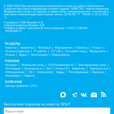
© 2004-2026 При использовании материалов ссылка на spbit.ru обязательна
Средство массовой информации сетевое издание "SPBIT.RU" зарегистрировано
Федеральной службы по надзору в сфере связи, информационных технологий и
массовых коммуникаций (реестровая запись ЭЛ № ФС 77 - 84345 от 26.12.2022
г.).
Учредитель СМИ Янкевич А.В
Главный редактор Янкевич А.В
Телефон и адрес электронной почты редакции +7 (812) 7156798,
info@spbit.ru
РАЗДЕЛЫ
Новости
Аналитика
Интервью
Мероприятия
Проекты
IT класс
Колонка редактора
IT рейтинг
ICT Life
Тестовый стенд
Фигура речи
Релизы
Видео
Фотогалерея
Инфографика
РУБРИКИ
Интернет
Мобильная связь
CIO/Управление ИТ
Фиксированная связь
Интеграция
Безопасность
Веб
Рынок ПК
Маркетинг
Торговые сети
Оборудование
ПО
Outsourcing
Кадры
Регулирование
Финансы
Инновации
Гаджеты
ПОЛЕЗНОЕ
Аренда серверов с GPU
Бесплатная подписка на новости SPbIT