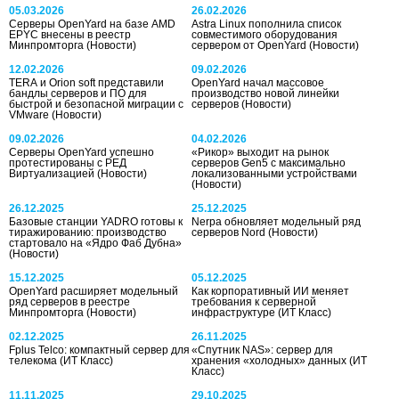
05.03.2026
26.02.2026
Серверы OpenYard на базе AMD
Astra Linux пополнила список
EPYC внесены в реестр
совместимого оборудования
Минпромторга
(Новости)
сервером от OpenYard
(Новости)
12.02.2026
09.02.2026
TERA и Orion soft представили
OpenYard начал массовое
бандлы серверов и ПО для
производство новой линейки
быстрой и безопасной миграции с
серверов
(Новости)
VMware
(Новости)
09.02.2026
04.02.2026
Серверы OpenYard успешно
«Рикор» выходит на рынок
протестированы с РЕД
серверов Gen5 с максимально
Виртуализацией
(Новости)
локализованными устройствами
(Новости)
26.12.2025
25.12.2025
Базовые станции YADRO готовы к
Nerpa обновляет модельный ряд
тиражированию: производство
серверов Nord
(Новости)
стартовало на «Ядро Фаб Дубна»
(Новости)
15.12.2025
05.12.2025
OpenYard расширяет модельный
Как корпоративный ИИ меняет
ряд серверов в реестре
требования к серверной
Минпромторга
(Новости)
инфраструктуре
(ИТ Класс)
02.12.2025
26.11.2025
Fplus Telco: компактный сервер для
«Спутник NAS»: сервер для
телекома
(ИТ Класс)
хранения «холодных» данных
(ИТ
Класс)
11.11.2025
29.10.2025