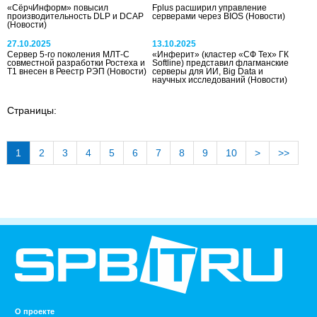
«СёрчИнформ» повысил
Fplus расширил управление
производительность DLP и DCAP
серверами через BIOS
(Новости)
(Новости)
27.10.2025
13.10.2025
Сервер 5-го поколения МЛТ-С
«Инферит» (кластер «СФ Тех» ГК
совместной разработки Ростеха и
Softline) представил флагманские
Т1 внесен в Реестр РЭП
(Новости)
серверы для ИИ, Big Data и
научных исследований
(Новости)
Страницы:
1
2
3
4
5
6
7
8
9
10
>
>>
О проекте