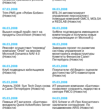
(Новости)
07.03.2008
06.03.2008
Trim-PMS для «Робин Бобин»
ВТБ 24 автоматизирует
(Новости)
управление персоналом с
помощью компаний GMCS, MOLGA
и REDLAB
(Новости)
06.03.2008
06.03.2008
Вышел новый прайс-лист на
Softline подтвердила имеющиеся
продукты DocsVision
(Новости)
компетенции и получила новые
специализации от Microsoft
()
06.03.2008
06.03.2008
Рексофт осуществил “перевод”
Завершен проект по развитию
компании “Orwil” на версию
системы управления и
Microsoft Dynamics NAV 4.0
мониторинга инфраструктуры
(Новости)
Комитета Финансов Санкт-
Петербурга
(Новости)
06.03.2008
05.03.2008
Клуб подводных кабельщиков
Покупатели «М.Видео» оценили
(Новости)
достоинства GPS-навигаторов
(Новости)
05.03.2008
05.03.2008
Апрель 2008: Sun Tech Days снова
ИТ-решения компании «Балтика»
в Санкт-Петербурге
(Новости)
позволяют сохранять лидерство в
секторе FMCG
(Новости)
05.03.2008
04.03.2008
Пивные ИТ-каталоги. «Балтика»
IDS Scheer и «R-Про Консалтинг»
внедрила Quest ActiveRoles Server
заключили соглашение. По
(Новости)
продвижению ARIS
(Новости)