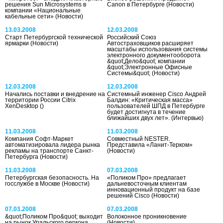
решения Sun Microsystems в
Canon в Петербурге
(Новости)
компании «Национальные
кабельные сети»
(Новости)
13.03.2008
12.03.2008
Старт Петербургской технической
Российский Союз
ярмарки
(Новости)
Автостраховщиков расширяет
масштабы использования системы
электронного документооборота
&quot;Дело&quot; компании
&quot;Электронные Офисные
Системы&quot;
(Новости)
12.03.2008
12.03.2008
Начались поставки и внедрение на
Системный инженер Cisco Андрей
территории России Citrix
Балдин: «Критическая масса»
XenDesktop
()
пользователей ШПД в Петербурге
будет достигнута в течение
ближайших двух лет».
(Интервью)
11.03.2008
11.03.2008
Компания Софт-Маркет
Совместный NESTER.
автоматизировала лидера рынка
Представила «Ланит-Терком»
рекламы на транспорте Санкт-
(Новости)
Петербурга
(Новости)
11.03.2008
07.03.2008
Петербургская безопасность. На
«Поликом Про» предлагает
госслужбе в Москве
(Новости)
дальневосточным клиентам
инновационный продукт на базе
решений Cisco
(Новости)
07.03.2008
07.03.2008
&quot;Поликом Про&quot; выходит
Волоконное проникновение
на рынок Уральского региона
(Новости)