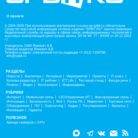
О проекте
© 2004-2026 При использовании материалов ссылка на spbit.ru обязательна
Средство массовой информации сетевое издание "SPBIT.RU" зарегистрировано
Федеральной службы по надзору в сфере связи, информационных технологий и
массовых коммуникаций (реестровая запись ЭЛ № ФС 77 - 84345 от 26.12.2022
г.).
Учредитель СМИ Янкевич А.В
Главный редактор Янкевич А.В
Телефон и адрес электронной почты редакции +7 (812) 7156798,
info@spbit.ru
РАЗДЕЛЫ
Новости
Аналитика
Интервью
Мероприятия
Проекты
IT класс
Колонка редактора
IT рейтинг
ICT Life
Тестовый стенд
Фигура речи
Релизы
Видео
Фотогалерея
Инфографика
РУБРИКИ
Интернет
Мобильная связь
CIO/Управление ИТ
Фиксированная связь
Интеграция
Безопасность
Веб
Рынок ПК
Маркетинг
Торговые сети
Оборудование
ПО
Outsourcing
Кадры
Регулирование
Финансы
Инновации
Гаджеты
ПОЛЕЗНОЕ
Аренда серверов с GPU