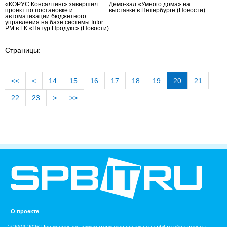
«КОРУС Консалтинг» завершил
Демо-зал «Умного дома» на
проект по постановке и
выставке в Петербурге
(Новости)
автоматизации бюджетного
управления на базе системы Infor
PM в ГК «Натур Продукт»
(Новости)
Страницы:
<<
<
14
15
16
17
18
19
20
21
22
23
>
>>
О проекте
© 2004-2026 При использовании материалов ссылка на spbit.ru обязательна