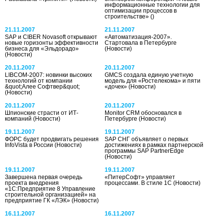
информационные технологии для
оптимизации процессов в
строительстве»
()
21.11.2007
21.11.2007
SAP и CIBER Novasoft открывают
«Автоматизация-2007».
новые горизонты эффективности
Стартовала в Петербурге
бизнеса для «Эльдорадо»
(Новости)
(Новости)
20.11.2007
20.11.2007
LIBCOM-2007: новинки высоких
GMCS cоздала единую учетную
технологий от компании
модель для «Ростелекома» и пяти
&quot;Алее Софтвер&quot;
«дочек»
(Новости)
(Новости)
20.11.2007
20.11.2007
Шпионские страсти от ИТ-
Monitor CRM обосновался в
компаний
(Новости)
Петербурге
(Новости)
19.11.2007
19.11.2007
ФОРС будет продвигать решения
SAP СНГ объявляет о первых
InfoVista в России
(Новости)
достижениях в рамках партнерской
программы SAP PartnerEdge
(Новости)
19.11.2007
19.11.2007
Завершена первая очередь
«ПитерСофт» управляет
проекта внедрения
процессами. В стиле 1С
(Новости)
«1С:Предприятие 8 Управление
строительной организацией» на
предприятие ГК «ЛЭК»
(Новости)
16.11.2007
16.11.2007