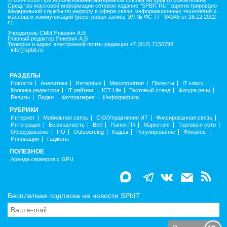
Средство массовой информации сетевое издание "SPBIT.RU" зарегистрировано
Федеральной службы по надзору в сфере связи, информационных технологий и
массовых коммуникаций (реестровая запись ЭЛ № ФС 77 - 84345 от 26.12.2022
г.).
Учредитель СМИ Янкевич А.В
Главный редактор Янкевич А.В
Телефон и адрес электронной почты редакции +7 (812) 7156798,
info@spbit.ru
РАЗДЕЛЫ
Новости
Аналитика
Интервью
Мероприятия
Проекты
IT класс
Колонка редактора
IT рейтинг
ICT Life
Тестовый стенд
Фигура речи
Релизы
Видео
Фотогалерея
Инфографика
РУБРИКИ
Интернет
Мобильная связь
CIO/Управление ИТ
Фиксированная связь
Интеграция
Безопасность
Веб
Рынок ПК
Маркетинг
Торговые сети
Оборудование
ПО
Outsourcing
Кадры
Регулирование
Финансы
Инновации
Гаджеты
ПОЛЕЗНОЕ
Аренда серверов с GPU
Бесплатная подписка на новости SPbIT