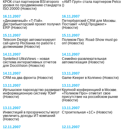
КРОК стал партнером BSI второго
«АМТ-Груп» стала партнером Pelco
уровня по продвижению стандарта
()
ISO 20000
(Новости)
16.11.2007
16.11.2007
«Динамичный» «Т-Пэй».
Петербургский CRM для Москвы.
Дистрибьюторский проект получил
Поставит «АНД Проджект»
ERP
(Новости)
(Новости)
15.11.2007
15.11.2007
Telecom Design автоматизирует
Поликом Про: Road-Show must go
call-центр Росбанка по работе с
on!
(Новости)
должниками
(Новости)
14.11.2007
14.11.2007
Syntellect UltraViews – новая
Семейно-развлекательная
система интерактивных отчетов
автоматизация
(Новости)
для DocsVision
(Новости)
14.11.2007
13.11.2007
CRM на два фронта
(Новости)
Game-Keeper в Колпино
(Новости)
13.11.2007
13.11.2007
Иртышское пароходство развивает
Крупной конференцией в Москве.
информационную систему ТОиР
«Поликом Про» отметит свое
(Новости)
присутствие на российском рынке
(Новости)
13.11.2007
13.11.2007
Инвестиций в прозрачность/ могут
Строительная «1С»
(Новости)
увеличить доходы ИТ-компаний
(Новости)
12.11.2007
12.11.2007