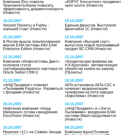
Компания iDoc помогла
«КОРУС Консалтинг» продвинет
Транскапиталбанку повысить
open source
(Новости)
эффективность документооборота
(Новости)
16.10.2007
15.10.2007
Verysell Проекты и Fujitsu -
Единым фронтом. Выступили
хороший старт
(Новости)
франчайзи 1С
(Новости)
15.10.2007
12.10.2007
В России вышла локализованная
Компания «Высший сорт»
версия EAM-системы Infor EAM
выпустила новый программный
Enterprise Edition
(Новости)
продукт ВС:CRM
(Новости)
12.10.2007
12.10.2007
Компания «Инфосистемы Джет»
«Кондитерская фабрика им.
получила статус
Н.К.Крупской»: автоматизация
сертифицированного партнера по
обработки заявок на закупку
Oracle Siebel CRM
()
(Проекты)
11.10.2007
10.10.2007
«АНД Проджект» поможет
АйТи установила АйТи-СКС и
«Пылевкиви Раудтеэ». Управиться
начинает модернизацию
с фондами
(Новости)
телефонии на пяти заводах
«ЕвроХима»
(Новости)
10.10.2007
10.10.2007
Нефтяная компания «Норд
«АНД Проджект» и «Ээсти
Империал» готова к внедрению
Пылевкиви»: внедрение EAM-
DocsVision
(Новости)
системы iMaint продолжается
(Новости)
10.10.2007
09.10.2007
Решения «1С» на Северо-Западе
Компания &quot;Поликом