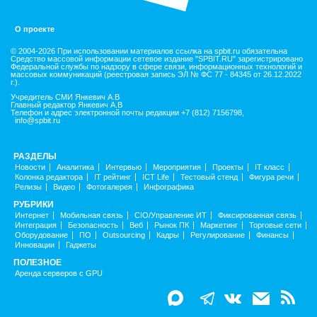
О проекте
© 2004-2026 При использовании материалов ссылка на spbit.ru обязательна
Средство массовой информации сетевое издание "SPBIT.RU" зарегистрировано
Федеральной службы по надзору в сфере связи, информационных технологий и
массовых коммуникаций (реестровая запись ЭЛ № ФС 77 - 84345 от 26.12.2022
г.).
Учредитель СМИ Янкевич А.В
Главный редактор Янкевич А.В
Телефон и адрес электронной почты редакции +7 (812) 7156798,
info@spbit.ru
РАЗДЕЛЫ
Новости
Аналитика
Интервью
Мероприятия
Проекты
IT класс
Колонка редактора
IT рейтинг
ICT Life
Тестовый стенд
Фигура речи
Релизы
Видео
Фотогалерея
Инфографика
РУБРИКИ
Интернет
Мобильная связь
CIO/Управление ИТ
Фиксированная связь
Интеграция
Безопасность
Веб
Рынок ПК
Маркетинг
Торговые сети
Оборудование
ПО
Outsourcing
Кадры
Регулирование
Финансы
Инновации
Гаджеты
ПОЛЕЗНОЕ
Аренда серверов с GPU