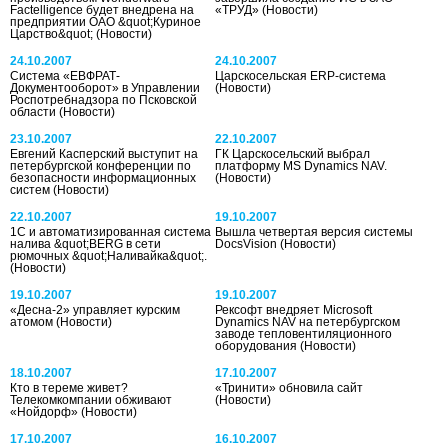
Factelligence будет внедрена на
«ТРУД»
(Новости)
предприятии ОАО &quot;Куриное
Царство&quot;
(Новости)
24.10.2007
24.10.2007
Система «ЕВФРАТ-
Царскосельская ERP-система
Документооборот» в Управлении
(Новости)
Роспотребнадзора по Псковской
области
(Новости)
23.10.2007
22.10.2007
Евгений Касперский выступит на
ГК Царскосельский выбрал
петербургской конференции по
платформу MS Dynamics NAV.
безопасности информационных
(Новости)
систем
(Новости)
22.10.2007
19.10.2007
1С и автоматизированная система
Вышла четвертая версия системы
налива &quot;BERG в сети
DocsVision
(Новости)
рюмочных &quot;Наливайка&quot;.
(Новости)
19.10.2007
19.10.2007
«Десна-2» управляет курским
Рексофт внедряет Microsoft
атомом
(Новости)
Dynamics NAV на петербургском
заводе тепловентиляционного
оборудования
(Новости)
18.10.2007
17.10.2007
Кто в тереме живет?
«Тринити» обновила сайт
Телекомкомпании обживают
(Новости)
«Нойдорф»
(Новости)
17.10.2007
16.10.2007