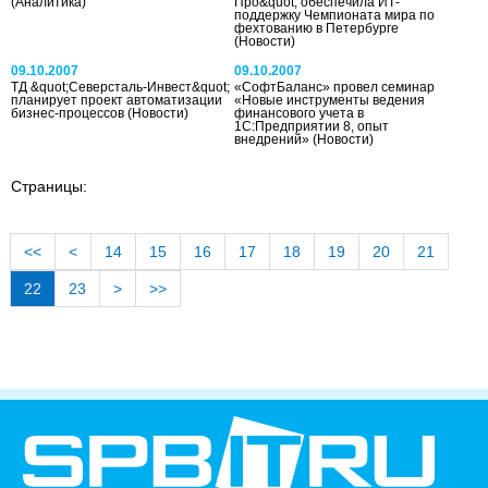
(Аналитика)
Про&quot; обеспечила ИТ-
поддержку Чемпионата мира по
фехтованию в Петербурге
(Новости)
09.10.2007
09.10.2007
ТД &quot;Северсталь-Инвест&quot;
«СофтБаланс» провел семинар
планирует проект автоматизации
«Новые инструменты ведения
бизнес-процессов
(Новости)
финансового учета в
1С:Предприятии 8, опыт
внедрений»
(Новости)
Страницы:
<<
<
14
15
16
17
18
19
20
21
22
23
>
>>