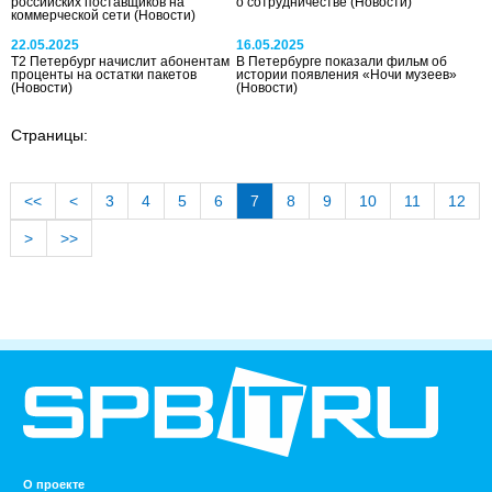
российских поставщиков на
о сотрудничестве
(Новости)
коммерческой сети
(Новости)
22.05.2025
16.05.2025
Т2 Петербург начислит абонентам
В Петербурге показали фильм об
проценты на остатки пакетов
истории появления «Ночи музеев»
(Новости)
(Новости)
Страницы:
<<
<
3
4
5
6
7
8
9
10
11
12
>
>>
О проекте