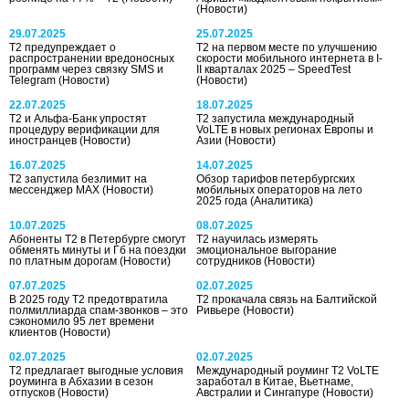
(Новости)
29.07.2025
25.07.2025
T2 предупреждает о
Т2 на первом месте по улучшению
распространении вредоносных
скорости мобильного интернета в I-
программ через связку SMS и
II кварталах 2025 – SpeedTest
Telegram
(Новости)
(Новости)
22.07.2025
18.07.2025
Т2 и Альфа-Банк упростят
Т2 запустила международный
процедуру верификации для
VoLTE в новых регионах Европы и
иностранцев
(Новости)
Азии
(Новости)
16.07.2025
14.07.2025
Т2 запустила безлимит на
Обзор тарифов петербургских
мессенджер MAX
(Новости)
мобильных операторов на лето
2025 года
(Аналитика)
10.07.2025
08.07.2025
Абоненты Т2 в Петербурге смогут
Т2 научилась измерять
обменять минуты и Гб на поездки
эмоциональное выгорание
по платным дорогам
(Новости)
сотрудников
(Новости)
07.07.2025
02.07.2025
В 2025 году Т2 предотвратила
T2 прокачала связь на Балтийской
полмиллиарда спам-звонков – это
Ривьере
(Новости)
сэкономило 95 лет времени
клиентов
(Новости)
02.07.2025
02.07.2025
T2 предлагает выгодные условия
Международный роуминг Т2 VoLTE
роуминга в Абхазии в сезон
заработал в Китае, Вьетнаме,
отпусков
(Новости)
Австралии и Сингапуре
(Новости)