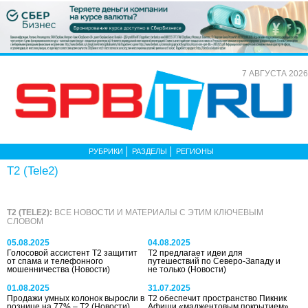
7 АВГУСТА 2026
РУБРИКИ
РАЗДЕЛЫ
РЕГИОНЫ
T2 (Tele2)
T2 (TELE2):
ВСЕ НОВОСТИ И МАТЕРИАЛЫ С ЭТИМ КЛЮЧЕВЫМ
СЛОВОМ
05.08.2025
04.08.2025
Голосовой ассистент T2 защитит
T2 предлагает идеи для
от спама и телефонного
путешествий по Северо-Западу и
мошенничества
(Новости)
не только
(Новости)
01.08.2025
31.07.2025
Продажи умных колонок выросли в
Т2 обеспечит пространство Пикник
рознице на 77% – T2
(Новости)
Афиши «маджентовым покрытием»