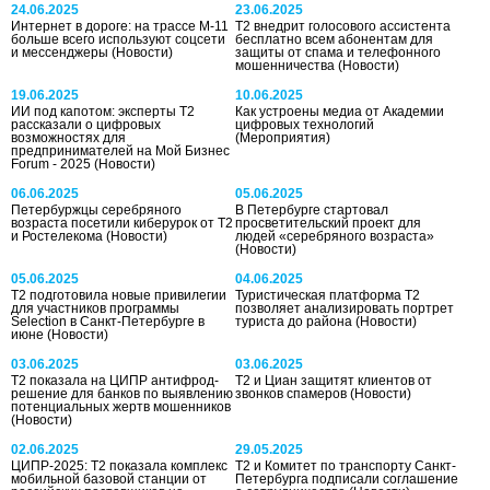
24.06.2025
23.06.2025
Интернет в дороге: на трассе М-11
Т2 внедрит голосового ассистента
больше всего используют соцсети
бесплатно всем абонентам для
и мессенджеры
(Новости)
защиты от спама и телефонного
мошенничества
(Новости)
19.06.2025
10.06.2025
ИИ под капотом: эксперты T2
Как устроены медиа от Академии
рассказали о цифровых
цифровых технологий
возможностях для
(Мероприятия)
предпринимателей на Мой Бизнес
Forum - 2025
(Новости)
06.06.2025
05.06.2025
Петербуржцы серебряного
В Петербурге стартовал
возраста посетили киберурок от Т2
просветительский проект для
и Ростелекома
(Новости)
людей «серебряного возраста»
(Новости)
05.06.2025
04.06.2025
Т2 подготовила новые привилегии
Туристическая платформа Т2
для участников программы
позволяет анализировать портрет
Selection в Санкт-Петербурге в
туриста до района
(Новости)
июне
(Новости)
03.06.2025
03.06.2025
Т2 показала на ЦИПР антифрод-
Т2 и Циан защитят клиентов от
решение для банков по выявлению
звонков спамеров
(Новости)
потенциальных жертв мошенников
(Новости)
02.06.2025
29.05.2025
ЦИПР-2025: Т2 показала комплекс
T2 и Комитет по транспорту Санкт-
мобильной базовой станции от
Петербурга подписали соглашение