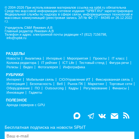
© 2004-2026 При использовании материалов ссылка на spbit.ru обязательна
Средство массовой информации сетевое издание "SPBIT.RU" зарегистрировано
Федеральной службы по надзору в сфере связи, информационных технологий и
массовых коммуникаций (реестровая запись ЭЛ № ФС 77 - 84345 от 26.12.2022
г.).
Учредитель СМИ Янкевич А.В
Главный редактор Янкевич А.В
Телефон и адрес электронной почты редакции +7 (812) 7156798,
info@spbit.ru
РАЗДЕЛЫ
Новости
Аналитика
Интервью
Мероприятия
Проекты
IT класс
Колонка редактора
IT рейтинг
ICT Life
Тестовый стенд
Фигура речи
Релизы
Видео
Фотогалерея
Инфографика
РУБРИКИ
Интернет
Мобильная связь
CIO/Управление ИТ
Фиксированная связь
Интеграция
Безопасность
Веб
Рынок ПК
Маркетинг
Торговые сети
Оборудование
ПО
Outsourcing
Кадры
Регулирование
Финансы
Инновации
Гаджеты
ПОЛЕЗНОЕ
Аренда серверов с GPU
Бесплатная подписка на новости SPbIT