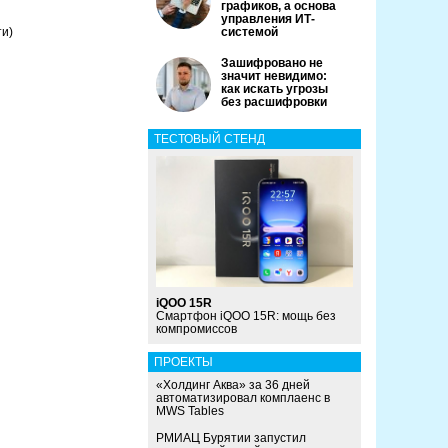
графиков, а основа
управления ИТ-
ти)
системой
Зашифровано не
значит невидимо:
как искать угрозы
без расшифровки
ТЕСТОВЫЙ СТЕНД
iQOO 15R
Смартфон iQOO 15R: мощь без
компромиссов
ПРОЕКТЫ
«Холдинг Аква» за 36 дней
автоматизировал комплаенс в
MWS Tables
РМИАЦ Бурятии запустил