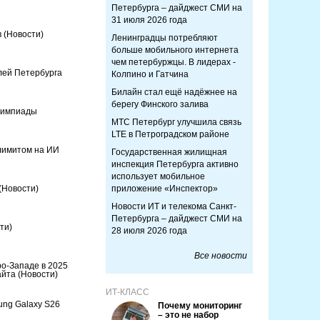
Петербурга – дайджест СМИ на
31 июля 2026 года
в
(Новости)
Ленинградцы потребляют
больше мобильного интернета
чем петербуржцы. В лидерах -
лей Петербурга
Колпино и Гатчина
Билайн стал ещё надёжнее на
берегу Финского залива
олимпиады
МТС Петербург улучшила связь
LTE в Петроградском районе
лимитом на ИИ
Государственная жилищная
инспекция Петербурга активно
использует мобильное
(Новости)
приложение «Инспектор»
Новости ИТ и телекома Санкт-
Петербурга – дайджест СМИ на
ти)
28 июля 2026 года
Все новости
о-Западе в 2025
айта
(Новости)
ИТ-КЛАСС
ung Galaxy S26
Почему мониторинг
– это не набор