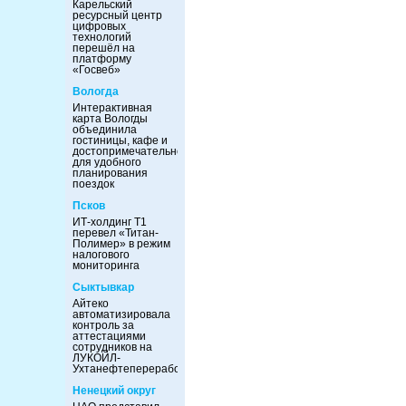
Карельский
ресурсный центр
цифровых
технологий
перешёл на
платформу
«Госвеб»
Вологда
Интерактивная
карта Вологды
объединила
гостиницы, кафе и
достопримечательности
для удобного
планирования
поездок
Псков
ИТ-холдинг Т1
перевел «Титан-
Полимер» в режим
налогового
мониторинга
Сыктывкар
Айтеко
автоматизировала
контроль за
аттестациями
сотрудников на
ЛУКОЙЛ-
Ухтанефтепереработка
Ненецкий округ