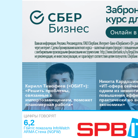
Никита Кардашин
Кирилл Тимофеев («ОБИТ»):
«ИТ-сфера сейча
«Решить проблемы,
одним из немног
связанные с
повышения эффе
импортозамещением, поможет
практически во в
планомерная работа»
экономики»
ЦИФРЫ ГОВОРЯТ
6,2
Гбит/с показала InfoWatch
ARMA Стена (NGFW)