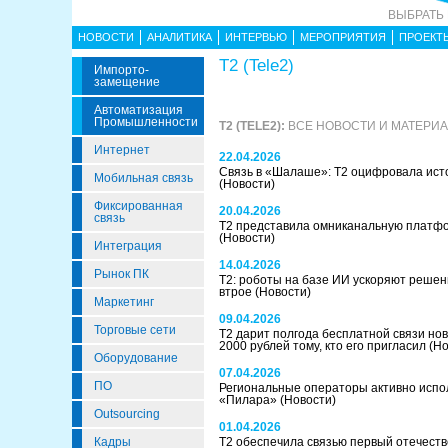
ВЫБРАТЬ
НОВОСТИ
АНАЛИТИКА
ИНТЕРВЬЮ
МЕРОПРИЯТИЯ
ПРОЕКТ
T2 (Tele2)
Импорто­
Замещение
Автоматизация
Промышленности
T2 (TELE2):
ВСЕ НОВОСТИ И МАТЕРИ
Интернет
22.04.2026
Связь в «Шалаше»: Т2 оцифровала ист
Мобильная связь
(Новости)
Фиксированная
20.04.2026
связь
T2 представила омниканальную плат
(Новости)
Интеграция
14.04.2026
Рынок ПК
Т2: роботы на базе ИИ ускоряют решен
втрое
(Новости)
Маркетинг
09.04.2026
Торговые сети
Т2 дарит полгода бесплатной связи но
2000 рублей тому, кто его пригласил
(Но
Оборудование
07.04.2026
ПО
Региональные операторы активно испо
«Пилара»
(Новости)
Outsourcing
01.04.2026
Кадры
Т2 обеспечила связью первый отечест