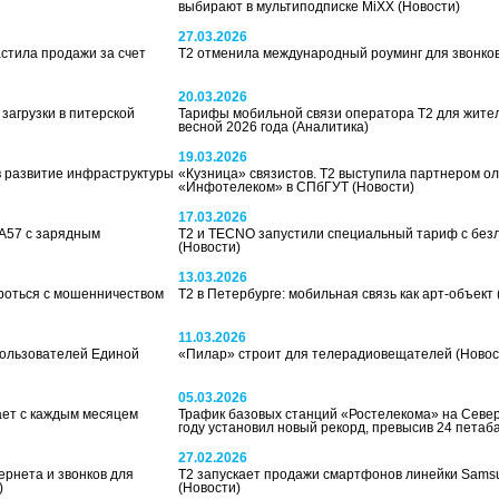
выбирают в мультиподписке MiXX
(Новости)
27.03.2026
астила продажи за счет
T2 отменила международный роуминг для звонко
20.03.2026
загрузки в питерской
Тарифы мобильной связи оператора Т2 для жите
весной 2026 года
(Аналитика)
19.03.2026
в развитие инфраструктуры
«Кузница» связистов. Т2 выступила партнером 
«Инфотелеком» в СПбГУТ
(Новости)
17.03.2026
 A57 с зарядным
T2 и TECNO запустили специальный тариф с без
(Новости)
13.03.2026
бороться с мошенничеством
Т2 в Петербурге: мобильная связь как арт-объект
11.03.2026
пользователей Единой
«Пилар» строит для телерадиовещателей
(Новос
05.03.2026
дает с каждым месяцем
Трафик базовых станций «Ростелекома» на Север
году установил новый рекорд, превысив 24 петаб
27.02.2026
ернета и звонков для
Т2 запускает продажи смартфонов линейки Sams
)
(Новости)