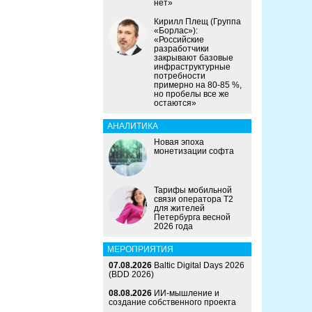
нет»
Кирилл Плещ (Группа
«Борлас»):
«Российские
разработчики
закрывают базовые
инфраструктурные
потребности
примерно на 80-85 %,
но пробелы все же
остаются»
АНАЛИТИКА
Новая эпоха
монетизации софта
Тарифы мобильной
связи оператора Т2
для жителей
Петербурга весной
2026 года
МЕРОПРИЯТИЯ
07.08.2026
Baltic Digital Days 2026
(BDD 2026)
08.08.2026
ИИ-мышление и
создание собственного проекта