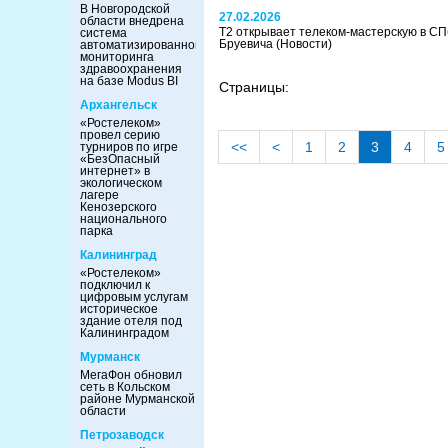
В Новгородской
27.02.2026
области внедрена
T2 открывает телеком-мастерскую в СПб
система
Бруевича
(Новости)
автоматизированного
мониторинга
здравоохранения
на базе Modus BI
Страницы:
Архангельск
«Ростелеком»
провел серию
<<
<
1
2
3
4
5
турниров по игре
«БезОпасный
интернет» в
экологическом
лагере
Кенозерского
национального
парка
Калининград
«Ростелеком»
подключил к
цифровым услугам
историческое
здание отеля под
Калининградом
Мурманск
МегаФон обновил
сеть в Кольском
районе Мурманской
области
Петрозаводск