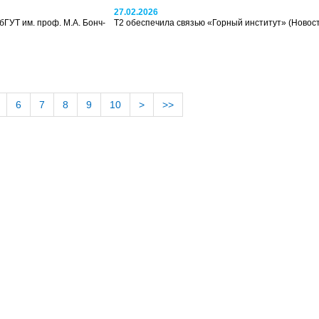
27.02.2026
ГУТ им. проф. М.А. Бонч-
T2 обеспечила связью «Горный институт»
(Новос
6
7
8
9
10
>
>>