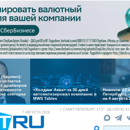
 (Naumen):
с остается
их драйверов
ктивности
«Холдинг Аква» за 36 дней
Новости ИТ и
сех секторах
автоматизировал комплаенс в
Петербурга 
MWS Tables
на 4 августа 
САНКТ-ПЕТЕРБУРГ
17.3
°
ЦБ
USD 81.41
7 АВГУСТА 2026