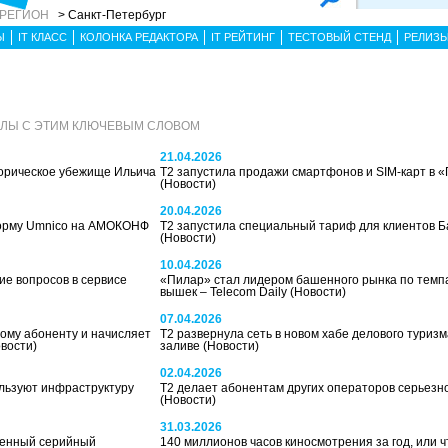
 РЕГИОН
> Санкт-Петербург
Ы
IT КЛАСС
КОЛОНКА РЕДАКТОРА
IT РЕЙТИНГ
ТЕСТОВЫЙ СТЕНД
РЕЛИЗ
АЛЫ С ЭТИМ КЛЮЧЕВЫМ СЛОВОМ
21.04.2026
орическое убежище Ильича
Т2 запустила продажи смартфонов и SIM-карт в 
(Новости)
20.04.2026
форму Umnico на АМОКОНФ
Т2 запустила специальный тариф для клиентов
(Новости)
10.04.2026
ие вопросов в сервисе
«Пилар» стал лидером башенного рынка по темпа
вышек – Telecom Daily
(Новости)
07.04.2026
вому абоненту и начисляет
T2 развернула сеть в новом хабе делового туриз
вости)
заливе
(Новости)
02.04.2026
льзуют инфраструктуру
Т2 делает абонентам других операторов серьез
(Новости)
31.03.2026
венный серийный
140 миллионов часов киносмотрения за год, или 