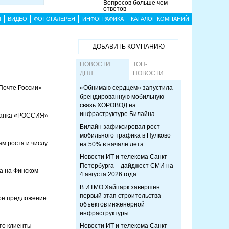
Вопросов больше чем
ответов
Ы
ВИДЕО
ФОТОГАЛЕРЕЯ
ИНФОГРАФИКА
КАТАЛОГ КОМПАНИЙ
ДОБАВИТЬ КОМПАНИЮ
НОВОСТИ
ТОП-
ДНЯ
НОВОСТИ
«Почте России»
«Обнимаю сердцем» запустила
брендированную мобильную
связь ХОРОВОД на
инфраструктуре Билайна
 Банка «РОССИЯ»
Билайн зафиксировал рост
мобильного трафика в Пулково
м роста и числу
на 50% в начале лета
Новости ИТ и телекома Санкт-
Петербурга – дайджест СМИ на
ма на Финском
4 августа 2026 года
В ИТМО Хайпарк завершен
первый этап строительства
ное предложение
объектов инженерной
инфраструктуры
что клиенты
Новости ИТ и телекома Санкт-