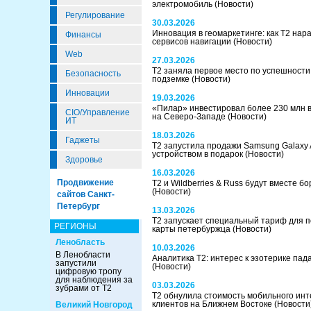
электромобиль
(Новости)
Регулирование
30.03.2026
Инновация в геомаркетинге: как Т2 нар
Финансы
сервисов навигации
(Новости)
Web
27.03.2026
Т2 заняла первое место по успешности 
Безопасность
подземке
(Новости)
Инновации
19.03.2026
«Пилар» инвестировал более 230 млн 
CIO/Управление
на Северо-Западе
(Новости)
ИТ
18.03.2026
Гаджеты
Т2 запустила продажи Samsung Galaxy
устройством в подарок
(Новости)
Здоровье
16.03.2026
Продвижение
T2 и Wildberries & Russ будут вместе 
(Новости)
сайтов Санкт-
Петербург
13.03.2026
Т2 запускает специальный тариф для 
РЕГИОНЫ
карты петербуржца
(Новости)
Ленобласть
10.03.2026
В Ленобласти
Аналитика Т2: интерес к эзотерике па
запустили
(Новости)
цифровую тропу
для наблюдения за
03.03.2026
зубрами от Т2
Т2 обнулила стоимость мобильного инт
клиентов на Ближнем Востоке
(Новости
Великий Новгород