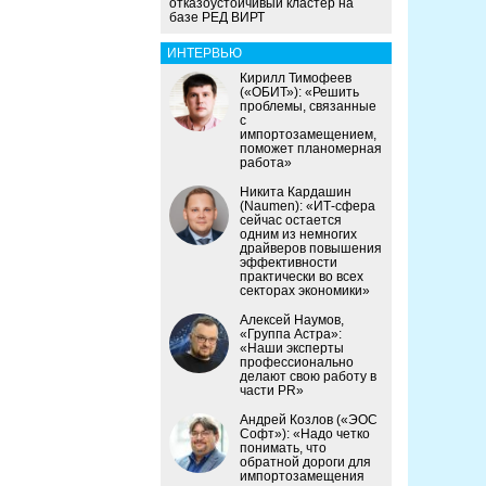
отказоустойчивый кластер на
базе РЕД ВИРТ
ИНТЕРВЬЮ
Кирилл Тимофеев
(«ОБИТ»): «Решить
проблемы, связанные
с
импортозамещением,
поможет планомерная
работа»
Никита Кардашин
(Naumen): «ИТ-сфера
сейчас остается
одним из немногих
драйверов повышения
эффективности
практически во всех
секторах экономики»
Алексей Наумов,
«Группа Астра»:
«Наши эксперты
профессионально
делают свою работу в
части PR»
Андрей Козлов («ЭОС
Софт»): «Надо четко
понимать, что
обратной дороги для
импортозамещения