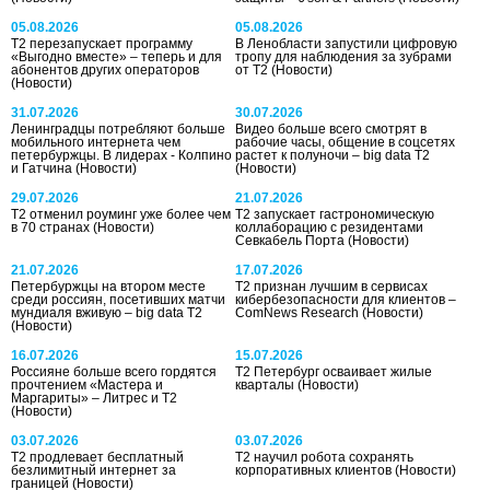
05.08.2026
05.08.2026
Т2 перезапускает программу
В Ленобласти запустили цифровую
«Выгодно вместе» – теперь и для
тропу для наблюдения за зубрами
абонентов других операторов
от Т2
(Новости)
(Новости)
31.07.2026
30.07.2026
Ленинградцы потребляют больше
Видео больше всего смотрят в
мобильного интернета чем
рабочие часы, общение в соцсетях
петербуржцы. В лидерах - Колпино
растет к полуночи – big data T2
и Гатчина
(Новости)
(Новости)
29.07.2026
21.07.2026
Т2 отменил роуминг уже более чем
T2 запускает гастрономическую
в 70 странах
(Новости)
коллаборацию с резидентами
Севкабель Порта
(Новости)
21.07.2026
17.07.2026
Петербуржцы на втором месте
T2 признан лучшим в сервисах
среди россиян, посетивших матчи
кибербезопасности для клиентов –
мундиаля вживую – big data T2
ComNews Research
(Новости)
(Новости)
16.07.2026
15.07.2026
Россияне больше всего гордятся
Т2 Петербург осваивает жилые
прочтением «Мастера и
кварталы
(Новости)
Маргариты» – Литрес и T2
(Новости)
03.07.2026
03.07.2026
Т2 продлевает бесплатный
Т2 научил робота сохранять
безлимитный интернет за
корпоративных клиентов
(Новости)
границей
(Новости)