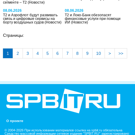
сегменте – Т2
(Новости)
08.06.2026
08.06.2026
Т2 и Аэрофлот будут развивать
T2 и Локо-Банк обезопасят
связь и цифровые сервисы на
финансовые услуги при помощи
борту воздушных судов
(Новости)
ИИ
(Новости)
Страницы:
1
2
3
4
5
6
7
8
9
10
>
>>
О проекте
© 2004-2026 При использовании материалов ссылка на spbit.ru обязательна
Средство массовой информации сетевое издание "SPBIT.RU" зарегистрировано