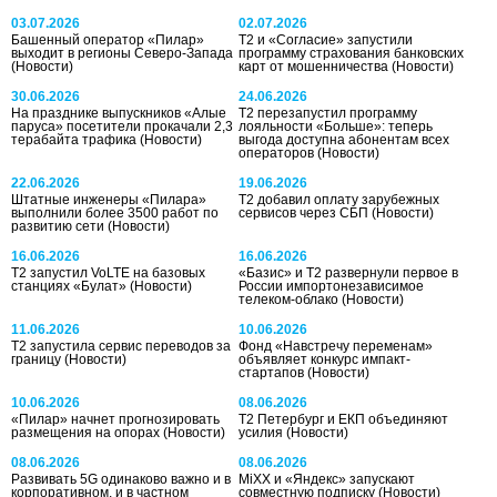
03.07.2026
02.07.2026
Башенный оператор «Пилар»
Т2 и «Согласие» запустили
выходит в регионы Северо-Запада
программу страхования банковских
(Новости)
карт от мошенничества
(Новости)
30.06.2026
24.06.2026
На празднике выпускников «Алые
Т2 перезапустил программу
паруса» посетители прокачали 2,3
лояльности «Больше»: теперь
терабайта трафика
(Новости)
выгода доступна абонентам всех
операторов
(Новости)
22.06.2026
19.06.2026
Штатные инженеры «Пилара»
T2 добавил оплату зарубежных
выполнили более 3500 работ по
сервисов через СБП
(Новости)
развитию сети
(Новости)
16.06.2026
16.06.2026
Т2 запустил VoLTE на базовых
«Базис» и Т2 развернули первое в
станциях «Булат»
(Новости)
России импортонезависимое
телеком-облако
(Новости)
11.06.2026
10.06.2026
Т2 запустила сервис переводов за
Фонд «Навстречу переменам»
границу
(Новости)
объявляет конкурс импакт-
стартапов
(Новости)
10.06.2026
08.06.2026
«Пилар» начнет прогнозировать
Т2 Петербург и ЕКП объединяют
размещения на опорах
(Новости)
усилия
(Новости)
08.06.2026
08.06.2026
Развивать 5G одинаково важно и в
MiXX и «Яндекс» запускают
корпоративном, и в частном
совместную подписку
(Новости)