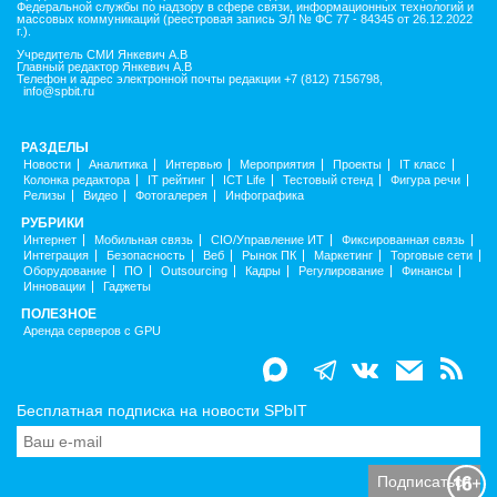
Федеральной службы по надзору в сфере связи, информационных технологий и
массовых коммуникаций (реестровая запись ЭЛ № ФС 77 - 84345 от 26.12.2022
г.).
Учредитель СМИ Янкевич А.В
Главный редактор Янкевич А.В
Телефон и адрес электронной почты редакции +7 (812) 7156798,
info@spbit.ru
РАЗДЕЛЫ
Новости
Аналитика
Интервью
Мероприятия
Проекты
IT класс
Колонка редактора
IT рейтинг
ICT Life
Тестовый стенд
Фигура речи
Релизы
Видео
Фотогалерея
Инфографика
РУБРИКИ
Интернет
Мобильная связь
CIO/Управление ИТ
Фиксированная связь
Интеграция
Безопасность
Веб
Рынок ПК
Маркетинг
Торговые сети
Оборудование
ПО
Outsourcing
Кадры
Регулирование
Финансы
Инновации
Гаджеты
ПОЛЕЗНОЕ
Аренда серверов с GPU
Бесплатная подписка на новости SPbIT