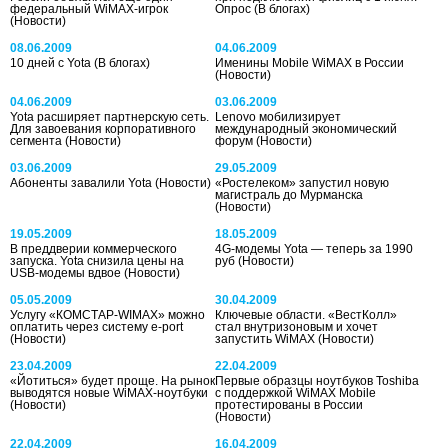
федеральный WiMAX-игрок
Опрос
(В блогах)
(Новости)
08.06.2009
04.06.2009
10 дней с Yota
(В блогах)
Именины Mobile WiMAX в России
(Новости)
04.06.2009
03.06.2009
Yota расширяет партнерскую сеть.
Lenovo мобилизирует
Для завоевания корпоративного
международный экономический
сегмента
(Новости)
форум
(Новости)
03.06.2009
29.05.2009
Абоненты завалили Yota
(Новости)
«Ростелеком» запустил новую
магистраль до Мурманска
(Новости)
19.05.2009
18.05.2009
В преддверии коммерческого
4G-модемы Yota — теперь за 1990
запуска. Yota снизила цены на
руб
(Новости)
USB-модемы вдвое
(Новости)
05.05.2009
30.04.2009
Услугу «КОМСТАР-WIMAX» можно
Ключевые области. «ВестКолл»
оплатить через систему e-port
стал внутризоновым и хочет
(Новости)
запустить WiMAX
(Новости)
23.04.2009
22.04.2009
«Йотиться» будет проще. На рынок
Первые образцы ноутбуков Toshiba
выводятся новые WiMAX-ноутбуки
с поддержкой WiMAX Mobile
(Новости)
протестированы в России
(Новости)
22.04.2009
16.04.2009