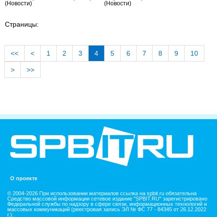
(Новости)
(Новости)
Страницы:
<<
<
1
2
3
4
5
6
7
8
9
10
>
>>
О проекте
© 2004-2026 При использовании материалов ссылка на spbit.ru обязательна
Средство массовой информации сетевое издание "SPBIT.RU" зарегистрировано
Федеральной службы по надзору в сфере связи, информационных технологий и
массовых коммуникаций (реестровая запись ЭЛ № ФС 77 - 84345 от 26.12.2022
г.).