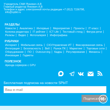
Учредитель СМИ Янкевич А.В
Главный редактор Янкевич А.В
Телефон и адрес электронной почты редакции +7 (812) 7156798,
info@spbit.ru
РАЗДЕЛЫ
Новости
Аналитика
Интервью
Мероприятия
Проекты
IT класс
Колонка редактора
IT рейтинг
ICT Life
Тестовый стенд
Фигура речи
Релизы
Видео
Фотогалерея
Инфографика
РУБРИКИ
Интернет
Мобильная связь
CIO/Управление ИТ
Фиксированная связь
Интеграция
Безопасность
Веб
Рынок ПК
Маркетинг
Торговые сети
Оборудование
ПО
Outsourcing
Кадры
Регулирование
Финансы
Инновации
Гаджеты
ПОЛЕЗНОЕ
Аренда серверов с GPU
Бесплатная подписка на новости SPbIT