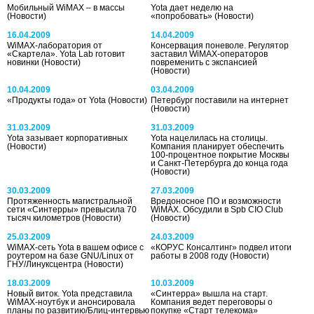
Мобильный WiMAX – в массы
Yota дает неделю на
(Новости)
«попробовать»
(Новости)
16.04.2009
14.04.2009
WiMAX-лаборатория от
Консервация поневоле. Регулятор
«Скартела». Yota Lab готовит
заставил WiMAX-операторов
новинки
(Новости)
повременить с экспансией
(Новости)
10.04.2009
03.04.2009
«Продукты года» от Yota
(Новости)
Петербург поставили на интернет
(Новости)
31.03.2009
31.03.2009
Yota зазывает корпоративных
Yota нацелилась на столицы.
(Новости)
Компания планирует обеспечить
100-процентное покрытие Москвы
и Санкт-Петербурга до конца года
(Новости)
30.03.2009
27.03.2009
Протяженность магистральной
Вредоносное ПО и возможности
сети «Синтерры» превысила 70
WiMAX. Обсудили в Spb CIO Club
тысяч километров
(Новости)
(Новости)
25.03.2009
24.03.2009
WiMAX-сеть Yota в вашем офисе с
«КОРУС Консалтинг» подвел итоги
роутером на базе GNU/Linux от
работы в 2008 году
(Новости)
ГНУ/Линуксцентра
(Новости)
18.03.2009
10.03.2009
Новый виток. Yota представила
«Синтерра» вышла на старт.
WiMAX-ноутбук и анонсировала
Компания ведет переговоры о
планы по развитию/Блиц-интервью
покупке «Старт телекома»