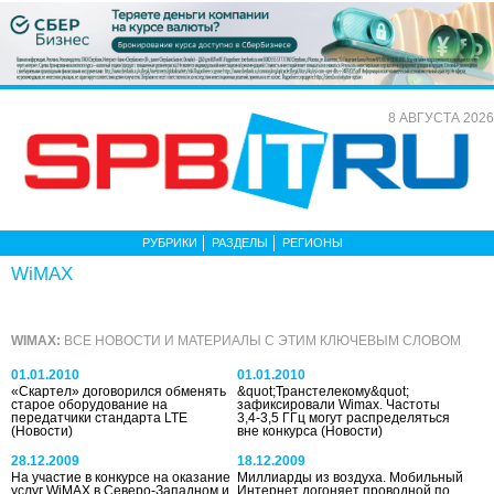
8 АВГУСТА 2026
РУБРИКИ
РАЗДЕЛЫ
РЕГИОНЫ
WiMAX
WIMAX:
ВСЕ НОВОСТИ И МАТЕРИАЛЫ С ЭТИМ КЛЮЧЕВЫМ СЛОВОМ
01.01.2010
01.01.2010
«Скартел» договорился обменять
&quot;Транстелекому&quot;
старое оборудование на
зафиксировали Wimax. Частоты
передатчики стандарта LTE
3,4-3,5 ГГц могут распределяться
(Новости)
вне конкурса
(Новости)
28.12.2009
18.12.2009
На участие в конкурсе на оказание
Миллиарды из воздуха. Мобильный
услуг WiMAX в Северо-Западном и
Интернет догоняет проводной по