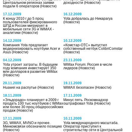
Центральном регионах заявки
доходности
(Новости)
подали 6 операторов
(Новости)
17.12.2009
16.12.2009
К концу 2010 г до 5 проц
Yota добралась до Никарагуа
пользователей фиксированного
(Новости)
ШПД в России мигрирует в
мобильные сети 3G и WiMAX -
аналитики
(Новости)
14.12.2009
10.12.2009
Компания Yota предлагает
«Комстар-ОТС» выпустил
модернизировать ноутбуки Acer и
собственный нетбук ColibriComstar
Asus
(Новости)
(Новости)
04.12.2009
23.11.2009
Yota утроит затраты. В будущем
WiMax Forum: Россия в числе
году компания инвестирует 350
лидеров
(Новости)
млн долларов в развитие WiMax
(Новости)
20.11.2009
19.11.2009
Huawei на распутье
(Новости)
WiMAX безопасен
(Новости)
18.11.2009
17.11.2009
«Эльдорадо» планирует в 2009 г
Минус пять. Роскомнадзор
продать 100 тыс ноутбуков с WiMax
оштрафовал Yota
(Новости)
или более 30 проц общероссийских
продаж
(Новости)
17.11.2009
10.11.2009
3G, WiMAX, MVNO и прочее.
Yota международного масштаба.
Минкомсвязи обозначило позицию
Оператор приступил к
(Новости)
строительству сети в Центральной