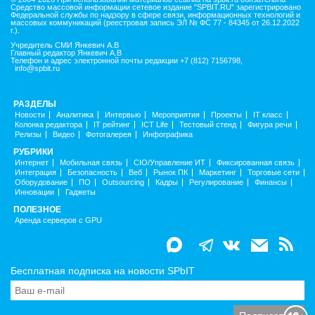
Средство массовой информации сетевое издание "SPBIT.RU" зарегистрировано
Федеральной службы по надзору в сфере связи, информационных технологий и
массовых коммуникаций (реестровая запись ЭЛ № ФС 77 - 84345 от 26.12.2022
г.).
Учредитель СМИ Янкевич А.В
Главный редактор Янкевич А.В
Телефон и адрес электронной почты редакции +7 (812) 7156798,
info@spbit.ru
РАЗДЕЛЫ
Новости
Аналитика
Интервью
Мероприятия
Проекты
IT класс
Колонка редактора
IT рейтинг
ICT Life
Тестовый стенд
Фигура речи
Релизы
Видео
Фотогалерея
Инфографика
РУБРИКИ
Интернет
Мобильная связь
CIO/Управление ИТ
Фиксированная связь
Интеграция
Безопасность
Веб
Рынок ПК
Маркетинг
Торговые сети
Оборудование
ПО
Outsourcing
Кадры
Регулирование
Финансы
Инновации
Гаджеты
ПОЛЕЗНОЕ
Аренда серверов с GPU
Бесплатная подписка на новости SPbIT