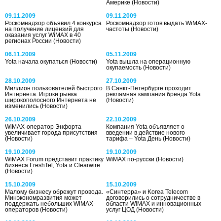
Америке
(Новости)
09.11.2009
09.11.2009
Роскомнадзор объявил 4 конкурса
Роскомнадзор готов выдать WiMAX-
на получение лицензий для
частоты
(Новости)
оказания услуг WiMAX в 40
регионах России
(Новости)
06.11.2009
05.11.2009
Yota начала окупаться
(Новости)
Yota вышла на операционную
окупаемость
(Новости)
28.10.2009
27.10.2009
Миллион пользователей быстрого
В Санкт-Петербурге проходит
Интернета. Игроки рынка
рекламная кампания бренда Yota
широкополосного Интернета не
(Новости)
изменились
(Новости)
26.10.2009
22.10.2009
WiMAX-оператор Энфорта
Компания Yota объявляет о
увеличивает города присутствия
введении в действие нового
(Новости)
тарифа – Yota День
(Новости)
19.10.2009
19.10.2009
WiMAX Forum представит практику
WiMAX по-русски
(Новости)
бизнеса FreshTel, Yota и Clearwire
(Новости)
15.10.2009
15.10.2009
Малому бизнесу обрежут провода.
«Синтерра» и Korea Telecom
Минэкономразвития может
договорились о сотрудничестве в
поддержать небольших WiMAX-
области WiMAX и инновационных
операторов
(Новости)
услуг ЦОД
(Новости)