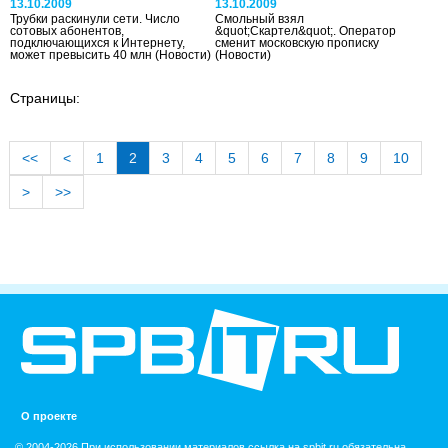
13.10.2009
13.10.2009
Трубки раскинули сети. Число
Смольный взял
сотовых абонентов,
&quot;Скартел&quot;. Оператор
подключающихся к Интернету,
сменит московскую прописку
может превысить 40 млн
(Новости)
(Новости)
Страницы:
<<
<
1
2
3
4
5
6
7
8
9
10
>
>>
О проекте
© 2004-2026 При использовании материалов ссылка на spbit.ru обязательна