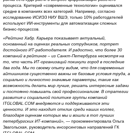
процесса. Критерий «современные технологии» оценивался
средне в компаниях всех категорий. Например, согласно
исследованию ИСИЭЗ НИУ ВШЭ, только 10% работодателей
используют ИИ-инструменты для автоматизации сложных
бизнес-процессов.
«Рейтинг Хабр. Карьера показывает актуальный,
основанный на оценках реальных сотрудников, портрет
достойного ИТ-работодателя. И радостно, что более 30
компаний в рейтинге – из Санкт-Петербурга несмотря на
то, что часть ИТ-организаций покинули город в последние
два года. Мы по своему опыту видим, что для современных
айтишников существенно важны не базовые условия труда, а
социально и личностно значимые параметры, такие как
возможность делать мир лучше, решать интересные задачи
и постоянно повышать свой профессионализм. В стратегии
развития и социальной политике группы компаний
ITGLOBAL.COM внедряются и поддерживаются эти
ценности. И это находит отклик среди наших коллег,
благодаря оценкам которых мы и вошли в топ лучших
петербургских ИТ-компаний»,
— прокомментировала Ольга
Звагольская, руководитель инсорсинговых направлений ГК
ITGLOBAL.COM.