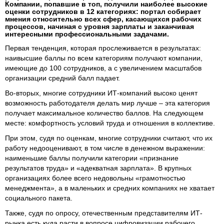
Компании, попавшие в топ, получили наиболее высокие
оценки сотрудников в 12 категориях: портал собирает
мнения относительно всех сфер, касающихся рабочих
процессов, начиная с уровня зарплаты и заканчивая
интересными профессиональными задачами.
Первая тенденция, которая прослеживается в результатах:
наивысшие баллы по всем категориям получают компании,
имеющие до 100 сотрудников, а с увеличением масштабов
организации средний балл падает.
Во-вторых, многие сотрудники ИТ-компаний высоко ценят
возможность работодателя делать мир лучше – эта категория
получает максимальное количество баллов. На следующем
месте: комфортность условий труда и отношения в коллективе.
При этом, судя по оценкам, многие сотрудники считают, что их
работу недооценивают, в том числе в денежном выражении:
наименьшие баллы получили категории «признание
результатов труда» и «адекватная зарплата». В крупных
организациях более всего недовольны «грамотностью
менеджмента», а в маленьких и средних компаниях не хватает
социального пакета.
Также, судя по опросу, отечественным представителям ИТ-
рынка есть куда расти в вопросе цифровизации рабочего