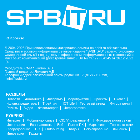
О проекте
© 2004-2026 При использовании материалов ссылка на spbit.ru обязательна
Средство массовой информации сетевое издание "SPBIT.RU" зарегистрировано
Федеральной службы по надзору в сфере связи, информационных технологий и
массовых коммуникаций (реестровая запись ЭЛ № ФС 77 - 84345 от 26.12.2022
г.).
Учредитель СМИ Янкевич А.В
Главный редактор Янкевич А.В
Телефон и адрес электронной почты редакции +7 (812) 7156798,
info@spbit.ru
РАЗДЕЛЫ
Новости
Аналитика
Интервью
Мероприятия
Проекты
IT класс
Колонка редактора
IT рейтинг
ICT Life
Тестовый стенд
Фигура речи
Релизы
Видео
Фотогалерея
Инфографика
РУБРИКИ
Интернет
Мобильная связь
CIO/Управление ИТ
Фиксированная связь
Интеграция
Безопасность
Веб
Рынок ПК
Маркетинг
Торговые сети
Оборудование
ПО
Outsourcing
Кадры
Регулирование
Финансы
Инновации
Гаджеты