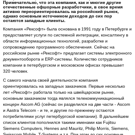
Примечательно, что эта компания, как и многие другие
отечественные офшорные разработчики, в свое время
активно переориентировалась на российский рынок,
однако основным источником доходов до сих пор
остаются западные клиенты.
Компания «Рексофт» была основана в 1991 году в Петербурге и
предоставляет услуги по системной интеграции, консалтингу в
области информационных технологий, разработке и
сопровождению программного обеспечения. Сейчас на
российском рынке «Рексофт» предлагает системы электронного
документооборота и ERP-системы. Количество сотрудников
компании в петербургском и московском офисах превышает
320 человек.
С самого начала своей деятельности компания
ориентировалась на западных заказчиков. Первые несколько
лет «Рексофт» работала только на швейцарском рынке,
основным заказчиком тогда являлся телекоммуникационный
концерн Ascom AG (сейчас он разделился на две части - Ascom
и Aastra Telecom - и те, и другие по-прежнему остаются
потребителями услуг петербургской компании). В дальнейшем
список клиентов пополнился такими именами как Fujitsu
Siemens Computers, Hennes and Mauritz, Philip Morris, Siemens,
Swisscom Mobile, T-Systems и т.д. При этом до сих основные