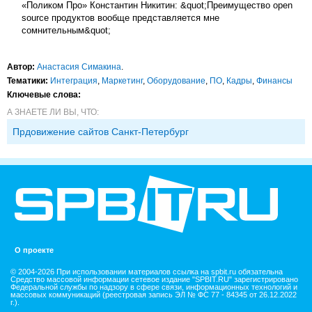
«Поликом Про» Константин Никитин: &quot;Преимущество open
source продуктов вообще представляется мне
сомнительным&quot;
Автор:
Анастасия Симакина
.
Тематики:
Интеграция
,
Маркетинг
,
Оборудование
,
ПО
,
Кадры
,
Финансы
Ключевые слова:
А ЗНАЕТЕ ЛИ ВЫ, ЧТО:
Прдовижение сайтов Санкт-Петербург
О проекте
© 2004-2026 При использовании материалов ссылка на spbit.ru обязательна
Средство массовой информации сетевое издание "SPBIT.RU" зарегистрировано
Федеральной службы по надзору в сфере связи, информационных технологий и
массовых коммуникаций (реестровая запись ЭЛ № ФС 77 - 84345 от 26.12.2022
г.).