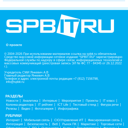
О проекте
© 2004-2026 При использовании материалов ссылка на spbit.ru обязательна
Средство массовой информации сетевое издание "SPBIT.RU" зарегистрировано
Федеральной службы по надзору в сфере связи, информационных технологий и
массовых коммуникаций (реестровая запись ЭЛ № ФС 77 - 84345 от 26.12.2022
г.).
Учредитель СМИ Янкевич А.В
Главный редактор Янкевич А.В
Телефон и адрес электронной почты редакции +7 (812) 7156798,
info@spbit.ru
РАЗДЕЛЫ
Новости
Аналитика
Интервью
Мероприятия
Проекты
IT класс
Колонка редактора
IT рейтинг
ICT Life
Тестовый стенд
Фигура речи
Релизы
Видео
Фотогалерея
Инфографика
РУБРИКИ
Интернет
Мобильная связь
CIO/Управление ИТ
Фиксированная связь
Интеграция
Безопасность
Веб
Рынок ПК
Маркетинг
Торговые сети
Оборудование
ПО
Outsourcing
Кадры
Регулирование
Финансы