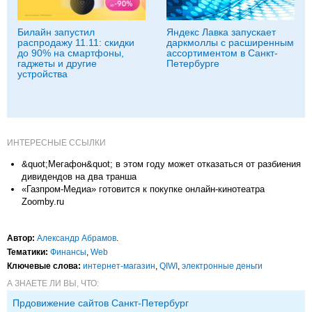
Билайн запустил
Яндекс Лавка запускает
распродажу 11.11: скидки
даркмоллы с расширенным
до 90% на смартфоны,
ассортиментом в Санкт-
гаджеты и другие
Петербурге
устройства
ИНТЕРЕСНЫЕ ССЫЛКИ
&quot;Мегафон&quot; в этом году может отказаться от разбиения
дивидендов на два транша
«Газпром-Медиа» готовится к покупке онлайн-кинотеатра
Zoomby.ru
Автор:
Александр Абрамов
.
Тематики:
Финансы
,
Web
Ключевые слова:
интернет-магазин
,
QIWI
,
электронные деньги
А ЗНАЕТЕ ЛИ ВЫ, ЧТО:
Прдовижение сайтов Санкт-Петербург