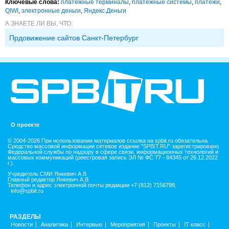
Ключевые слова:
платежные терминалы
,
платежные системы
,
платежи
,
QIWI
,
электронные деньги
,
Яндекс.Деньги
А ЗНАЕТЕ ЛИ ВЫ, ЧТО:
Прдовижение сайтов Санкт-Петербург
О проекте
© 2004-2026 При использовании материалов ссылка на spbit.ru обязательна
Средство массовой информации сетевое издание "SPBIT.RU" зарегистрировано
Федеральной службы по надзору в сфере связи, информационных технологий и
массовых коммуникаций (реестровая запись ЭЛ № ФС 77 - 84345 от 26.12.2022
г.).
Учредитель СМИ Янкевич А.В
Главный редактор Янкевич А.В
Телефон и адрес электронной почты редакции +7 (812) 7156798,
info@spbit.ru
РАЗДЕЛЫ
Новости
Аналитика
Интервью
Мероприятия
Проекты
IT класс