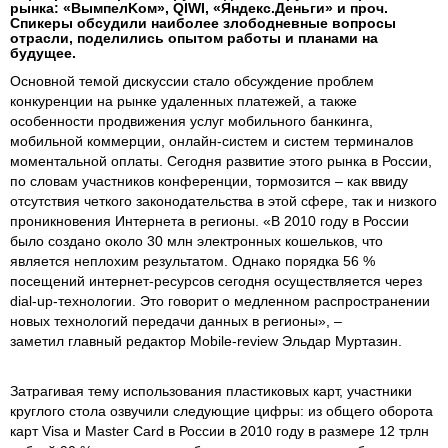
рынка: «ВымпелKом», QIWI, «Яндекс.Деньги» и проч.
Спикеры обсудили наиболее злободневные вопросы
отрасли, поделились опытом работы и планами на
будущее.
Основной темой дискуссии стало обсуждение проблем
конкуренции на рынке удаленных платежей, а также
особенности продвижения услуг мобильного банкинга,
мобильной коммерции, онлайн-систем и систем терминалов
моментальной оплаты. Сегодня развитие этого рынка в России,
по словам участников конференции, тормозится – как ввиду
отсутствия четкого законодательства в этой сфере, так и низкого
проникновения Интернета в регионы. «В 2010 году в России
было создано около 30 млн электронных кошельков, что
является неплохим результатом. Однако порядка 56 %
посещений интернет-ресурсов сегодня осуществляется через
dial-up-технологии. Это говорит о медленном распространении
новых технологий передачи данных в регионы», –
заметил главный редактор Mobile-review Эльдар Муртазин.
Затрагивая тему использования пластиковых карт, участники
круглого стола озвучили следующие цифры: из общего оборота
карт Visa и Master Card в России в 2010 году в размере 12 трлн