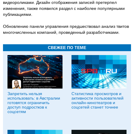
видеороликами. Дизайн отображения записей претерпел
изменения, также появился раздел с наиболее популярными
публикациями.
Обновлению панели управления предшествовал анализ твитов
многочисленных компаний, проведенный разработчиками.
СВЕЖЕЕ ПО ТЕМЕ
Запретить нельзя
Статистика просмотров и
использовать: в Австралии
активности пользователей
готовятся ограничить
онлайн-кинотеатров и
доступ подростков к
соцсетей станет точнее
соцсетям