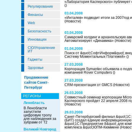
«Лаборатория Касперского» публикует 
()
Регулирование
03.04.2008
Финансы
«Инталев» подводит итоги за 2007год и
(Новости)
Web
Безопасность
03.04.2008
Самарский холдинг и архангельскую ав
Инновации
Автоматизирует «Динамика»
(Новости)
CIO/Управление
01.04.2008
ИТ
Поиск от &quot;СофтИнформ&quot; вн
Систему Моментальных Платежей»
()
Гаджеты
27.03.2008
Здоровье
Корпорация Symantec объявила о подп
компанией Rover Computers
()
Продвижение
27.03.2008
сайтов Санкт-
CRM-презентация от GMCS
(Новости)
Петербург
26.03.2008
РЕГИОНЫ
Совместный семинар корпорации Micros
Касперского пройдет 22 апреля 2008 го
Ленобласть
(Новости)
В Ленобласти
запустили
26.03.2008
цифровую тропу
Санкт-Петербургский филиал &quot;1С:
для наблюдения за
(БИТ) создал единую информационную 
зубрами от Т2
&quot;1С:Предприятие 8&quot; для ко
комплекса &quot;ЮПМ-Кюммене
(Новос
Великий Новгород