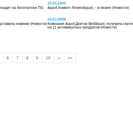
25.03.2008
еходит на бесплатное ПО
&quot;Хомнет Лизинг&quot; – в лизинг
(Новости)
24.03.2008
едставила новинки
(Новости)
Компания &quot;Доктор Веб&quot; получила сер
на 11 антивирусных продуктов
(Новости)
6
7
8
9
10
>
>>