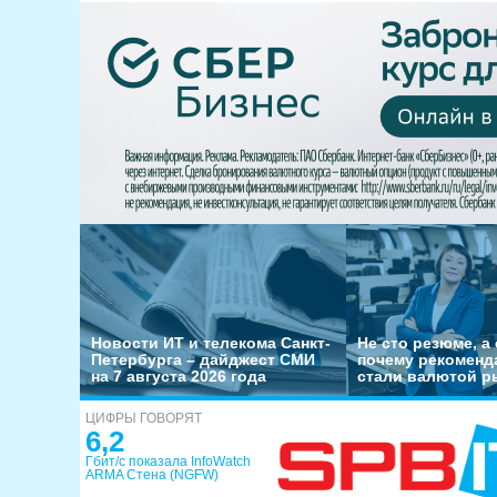
Новости ИТ и телекома Санкт-
Не сто резюме, а 
Петербурга – дайджест СМИ
почему рекоменд
на 7 августа 2026 года
стали валютой р
ЦИФРЫ ГОВОРЯТ
6,2
Гбит/с показала InfoWatch
ARMA Стена (NGFW)