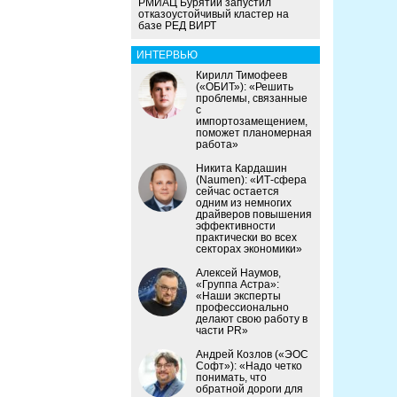
РМИАЦ Бурятии запустил
отказоустойчивый кластер на
базе РЕД ВИРТ
ИНТЕРВЬЮ
Кирилл Тимофеев
(«ОБИТ»): «Решить
проблемы, связанные
с
импортозамещением,
поможет планомерная
работа»
Никита Кардашин
(Naumen): «ИТ-сфера
сейчас остается
одним из немногих
драйверов повышения
эффективности
практически во всех
секторах экономики»
Алексей Наумов,
«Группа Астра»:
«Наши эксперты
профессионально
делают свою работу в
части PR»
Андрей Козлов («ЭОС
Софт»): «Надо четко
понимать, что
обратной дороги для