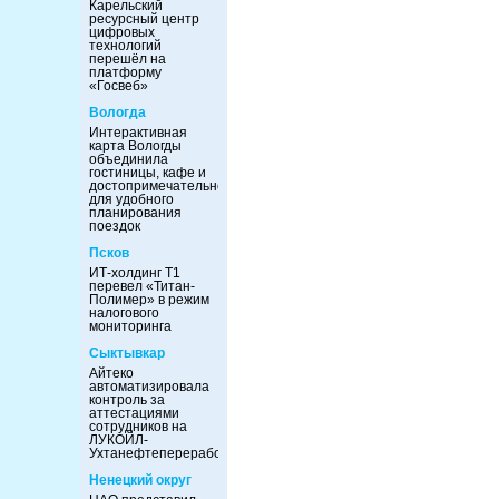
Карельский
ресурсный центр
цифровых
технологий
перешёл на
платформу
«Госвеб»
Вологда
Интерактивная
карта Вологды
объединила
гостиницы, кафе и
достопримечательности
для удобного
планирования
поездок
Псков
ИТ-холдинг Т1
перевел «Титан-
Полимер» в режим
налогового
мониторинга
Сыктывкар
Айтеко
автоматизировала
контроль за
аттестациями
сотрудников на
ЛУКОЙЛ-
Ухтанефтепереработка
Ненецкий округ