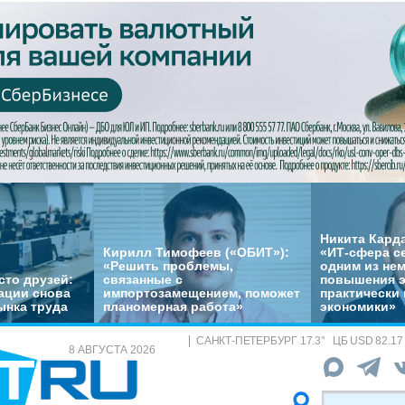
Никита Кард
Кирилл Тимофеев («ОБИТ»):
«ИТ-сфера с
«Решить проблемы,
одним из не
сто друзей:
связанные с
повышения 
ации снова
импортозамещением, поможет
практически 
ынка труда
планомерная работа»
экономики»
САНКТ-ПЕТЕРБУРГ
17.3
°
ЦБ
USD 82.17
8 АВГУСТА 2026