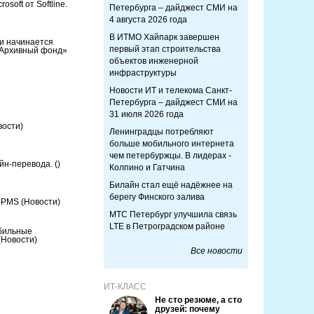
soft от Softline.
Петербурга – дайджест СМИ на
4 августа 2026 года
В ИТМО Хайпарк завершен
и начинается
первый этап строительства
«Архивный фонд»
объектов инженерной
инфраструктуры
Новости ИТ и телекома Санкт-
Петербурга – дайджест СМИ на
31 июля 2026 года
вости)
Ленинградцы потребляют
больше мобильного интернета
чем петербуржцы. В лидерах -
айн-перевода.
()
Колпино и Гатчина
Билайн стал ещё надёжнее на
берегу Финского залива
M-PMS
(Новости)
МТС Петербург улучшила связь
LTE в Петроградском районе
бильные
(Новости)
Все новости
ИТ-КЛАСС
Не сто резюме, а сто
друзей: почему