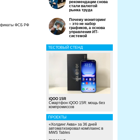
рекомендации снова
стали валютой
рынка труда
Почему мониторинг
– это не набор
тификаты ФСБ РФ
графиков, а основа
управления ИТ-
системой
ТЕСТОВЫЙ СТЕНД
iQOO 15R
Смартфон iQOO 15R: мощь без
компромиссов
ПРОЕКТЫ
«Холдинг Аква» за 36 дней
автоматизировал комплаенс в
MWS Tables