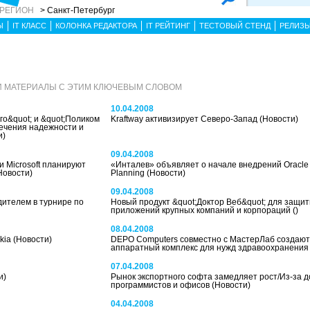
 РЕГИОН
> Санкт-Петербург
Ы
IT КЛАСС
КОЛОНКА РЕДАКТОРА
IT РЕЙТИНГ
ТЕСТОВЫЙ СТЕНД
РЕЛИЗ
И МАТЕРИАЛЫ С ЭТИМ КЛЮЧЕВЫМ СЛОВОМ
10.04.2008
го&quot; и &quot;Поликом
Kraftway активизирует Северо-Запад
(Новости)
печения надежности и
и)
09.04.2008
и Microsoft планируют
«Инталев» объявляет о начале внедрений Oracle
Новости)
Planning
(Новости)
09.04.2008
дителем в турнире по
Новый продукт &quot;Доктор Веб&quot; для защи
приложений крупных компаний и корпораций
()
08.04.2008
kia
(Новости)
DEPO Computers совместно с МастерЛаб создают
аппаратный комплекс для нужд здравоохранени
07.04.2008
и)
Рынок экспортного софта замедляет рост/Из-за д
программистов и офисов
(Новости)
04.04.2008