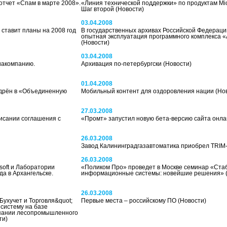
отчет «Спам в марте 2008».
«Линия технической поддержки» по продуктам Micro
Шаг второй
(Новости)
03.04.2008
 ставит планы на 2008 год
В государственных архивах Российской Федераци
опытная эксплуатация программного комплекса 
(Новости)
03.04.2008
иакомпанию.
Архивация по-петербургски
(Новости)
01.04.2008
едрён в «Объединенную
Мобильный контент для оздоровления нации
(Но
27.03.2008
исании соглашения с
«Промт» запустил новую бета-версию сайта онл
26.03.2008
Завод Калининградгазавтоматика приобрел TRI
26.03.2008
oft и Лаборатории
«Поликом Про» проведет в Москве семинар «Ста
да в Архангельске.
информационные системы: новейшие решения»
26.03.2008
Бухучет и Торговля&quot;
Первые места – российскому ПО
(Новости)
систему на базе
мпании лесопромышленного
ти)