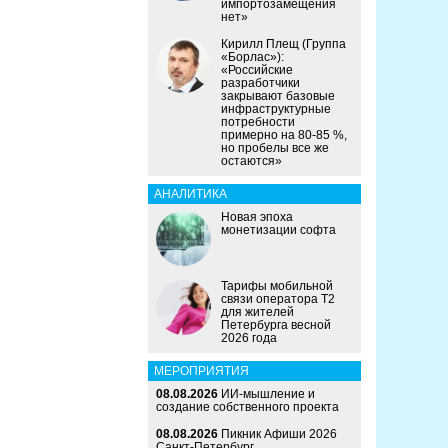
импортозамещения
нет»
Кирилл Плещ (Группа
«Борлас»):
«Российские
разработчики
закрывают базовые
инфраструктурные
потребности
примерно на 80-85 %,
но пробелы все же
остаются»
АНАЛИТИКА
Новая эпоха
монетизации софта
Тарифы мобильной
связи оператора Т2
для жителей
Петербурга весной
2026 года
МЕРОПРИЯТИЯ
08.08.2026
ИИ-мышление и
создание собственного проекта
08.08.2026
Пикник Афиши 2026
Санкт-Петербург