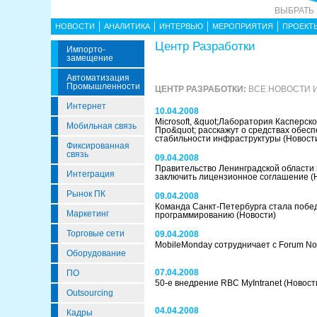
ВЫБРАТЬ
НОВОСТИ
АНАЛИТИКА
ИНТЕРВЬЮ
МЕРОПРИЯТИЯ
ПРОЕКТ
Центр Разработки
Импорто­
Замещение
Автоматизация
Промышленности
ЦЕНТР РАЗРАБОТКИ:
ВСЕ НОВОСТИ 
Интернет
10.04.2008
Microsoft, &quot;Лаборатория Касперско
Мобильная связь
Про&quot; расскажут о средствах обес
стабильности инфраструктуры
(Новост
Фиксированная
связь
09.04.2008
Правительство Ленинградской области 
Интеграция
заключить лицензионное соглашение
(
Рынок ПК
09.04.2008
Команда Санкт-Петербурга стала побе
Маркетинг
программированию
(Новости)
Торговые сети
09.04.2008
MobileMonday сотрудничает с Forum No
Оборудование
07.04.2008
ПО
50-е внедрение RBC MyIntranet
(Новост
Outsourcing
04.04.2008
Кадры