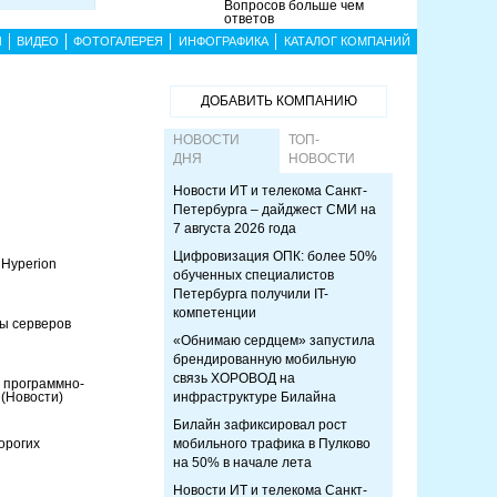
Вопросов больше чем
ответов
Ы
ВИДЕО
ФОТОГАЛЕРЕЯ
ИНФОГРАФИКА
КАТАЛОГ КОМПАНИЙ
ДОБАВИТЬ КОМПАНИЮ
НОВОСТИ
ТОП-
ДНЯ
НОВОСТИ
Новости ИТ и телекома Санкт-
Петербурга – дайджест СМИ на
7 августа 2026 года
Цифровизация ОПК: более 50%
 Hyperion
обученных специалистов
Петербурга получили IT-
компетенции
ты серверов
«Обнимаю сердцем» запустила
брендированную мобильную
связь ХОРОВОД на
 программно-
я
(Новости)
инфраструктуре Билайна
Билайн зафиксировал рост
орогих
мобильного трафика в Пулково
на 50% в начале лета
Новости ИТ и телекома Санкт-