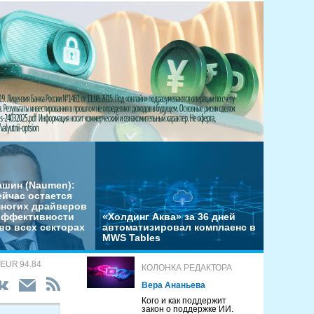
ашин (Naumen):
ейчас остается
многих драйверов
эффективности
«Холдинг Аква» за 36 дней
во всех секторах
автоматизировал комплаенс в
MWS Tables
 EUR 94.84
КОЛОНКА РЕДАКТОРА
Вера Ананьева
Кого и как поддержит
закон о поддержке ИИ.