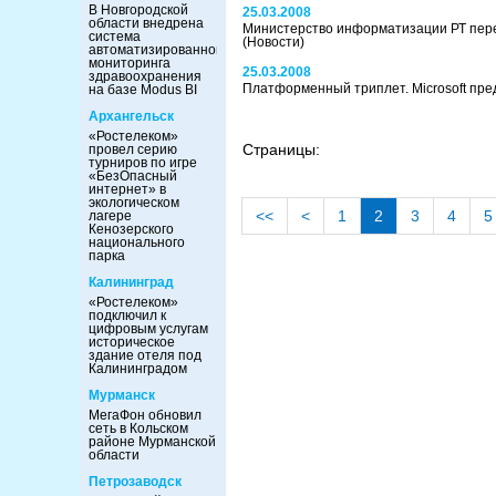
В Новгородской
25.03.2008
области внедрена
Министерство информатизации РТ пер
система
(Новости)
автоматизированного
мониторинга
25.03.2008
здравоохранения
Платформенный триплет. Microsoft пр
на базе Modus BI
Архангельск
«Ростелеком»
Страницы:
провел серию
турниров по игре
«БезОпасный
интернет» в
экологическом
<<
<
1
2
3
4
5
лагере
Кенозерского
национального
парка
Калининград
«Ростелеком»
подключил к
цифровым услугам
историческое
здание отеля под
Калининградом
Мурманск
МегаФон обновил
сеть в Кольском
районе Мурманской
области
Петрозаводск