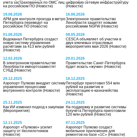
учета застрахованных по ОМС лиц
цифровую сетевую инфраструктуру
на российском ПО
(Новости)
(Новости)
19.06.2026
16.06.2026
АРМ для контроля проезда в метро
Электронное правительство
Петербурга переведут на
Ленобласти защитят новыми
российское ПО
(Новости)
российскими NGFW
(Новости)
01.06.2026
08.05.2026
Водоканал Петербурга создаст
CESCA объявляет об участии в
новую систему управления
двух ключевых отраслевых
расчётами за 413 млн рублей
мероприятиях мая 2026
(Новости)
(Новости)
12.02.2026
20.01.2026
В электронном правительстве
Правительство Санкт-Петербурга
Ленобласти импортозаместят
будет искать «жучки»
(Новости)
СУБД
(Новости)
29.12.2025
18.12.2025
Аэропорт Пулково внедрит систему
Петербург приготовил 554 млн
управления процессами
рублей на развитие и
внутреннего контроля
(Новости)
эксплуатацию е-казначейства
(Новости)
25.11.2025
24.11.2025
Как ИИ изменил подход к закупкам
На поддержку и развитие системы
(Мероприятия)
бухучёта Петербурга приготовили
120 млн рублей
(Новости)
12.11.2025
07.11.2025
Аэропорт «Пулково» усилит
Аэропорт Пулково создаст
защиту от беспилотников
мобильное приложение для
(Новости)
ремонтов на базе «1С»
(Новости)