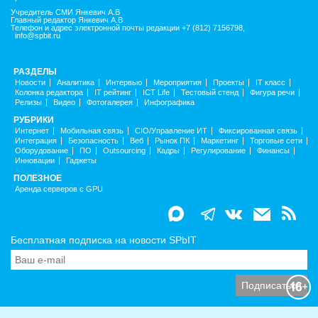
Учредитель СМИ Янкевич А.В
Главный редактор Янкевич А.В
Телефон и адрес электронной почты редакции +7 (812) 7156798,
info@spbit.ru
РАЗДЕЛЫ
Новости
Аналитика
Интервью
Мероприятия
Проекты
IT класс
Колонка редактора
IT рейтинг
ICT Life
Тестовый стенд
Фигура речи
Релизы
Видео
Фотогалерея
Инфографика
РУБРИКИ
Интернет
Мобильная связь
CIO/Управление ИТ
Фиксированная связь
Интеграция
Безопасность
Веб
Рынок ПК
Маркетинг
Торговые сети
Оборудование
ПО
Outsourcing
Кадры
Регулирование
Финансы
Инновации
Гаджеты
ПОЛЕЗНОЕ
Аренда серверов с GPU
Бесплатная подписка на новости SPbIT