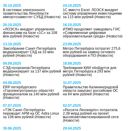
30.10.2025
24.10.2025
В системах электронного
1С вместо Excel. ЛОЭСК внедрит
правительства Ленобласти
систему управления инвестициями
импортозаместят СУБД
(Новости)
за 115 млн рублей
(Новости)
20.10.2025
16.10.2025
«ЛОЭСК» внедрит управление
ИТМО продолжит заведовать ГИС
финансами на базе «1С» за 108
«Современная цифровая
млн рублей
(Новости)
образовательная среда»
(Новости)
13.10.2025
23.09.2025
Заксобрание Санкт-Петербурга
Метро Петербурга потратит 275,6
модернизирует СХД за 33 млн
млн рублей на замену сетевого
рублей
(Новости)
оборудования и ПО
(Новости)
09.09.2025
18.08.2025
СЭД госорганов Петербурга
Требования КИИ обойдутся для
модернизируют за 137 млн рублей
метро Петербурга в 293 млн
(Новости)
рублей
(Новости)
04.08.2025
31.07.2025
ERP петербургского
Правительство Калининградской
«Горэлектротранса» обрастёт
области закупает российские ОС
функционалом за 140 млн рублей
на 64 млн рублей
(Новости)
(Новости)
07.07.2025
02.07.2025
«ТЭК Санкт-Петербурга»
«Россети Ленэнерго» потратила
переводит АРМ на ОС Astra Linux
2,38 млрд рублей на проект
за 108 млн рублей
(Новости)
высокоавтоматизированной сети
(Новости)
30.06.2025
29.04.2025