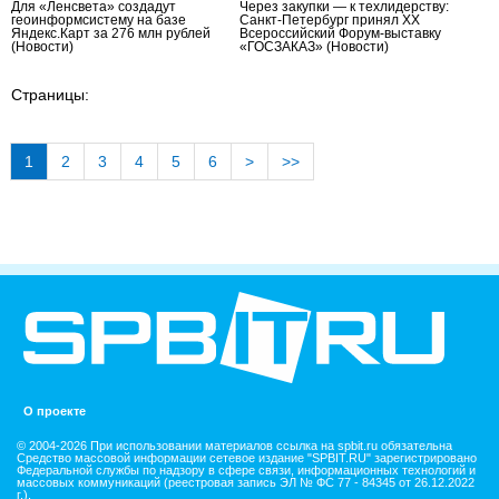
Для «Ленсвета» создадут
Через закупки — к техлидерству:
геоинформсистему на базе
Санкт-Петербург принял XX
Яндекс.Карт за 276 млн рублей
Всероссийский Форум-выставку
(Новости)
«ГОСЗАКАЗ»
(Новости)
Страницы:
1
2
3
4
5
6
>
>>
О проекте
© 2004-2026 При использовании материалов ссылка на spbit.ru обязательна
Средство массовой информации сетевое издание "SPBIT.RU" зарегистрировано
Федеральной службы по надзору в сфере связи, информационных технологий и
массовых коммуникаций (реестровая запись ЭЛ № ФС 77 - 84345 от 26.12.2022
г.).