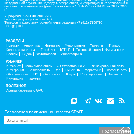
Федеральной службы по надзору в сфере связи, информационных технологий и
массовых коммуникаций (реестровая запись ЭЛ № ФС 77 - 84345 от 26.12.2022
г.).
Учредитель СМИ Янкевич А.В
Главный редактор Янкевич А.В
Телефон и адрес электронной почты редакции +7 (812) 7156798,
info@spbit.ru
РАЗДЕЛЫ
Новости
Аналитика
Интервью
Мероприятия
Проекты
IT класс
Колонка редактора
IT рейтинг
ICT Life
Тестовый стенд
Фигура речи
Релизы
Видео
Фотогалерея
Инфографика
РУБРИКИ
Интернет
Мобильная связь
CIO/Управление ИТ
Фиксированная связь
Интеграция
Безопасность
Веб
Рынок ПК
Маркетинг
Торговые сети
Оборудование
ПО
Outsourcing
Кадры
Регулирование
Финансы
Инновации
Гаджеты
ПОЛЕЗНОЕ
Аренда серверов с GPU
Бесплатная подписка на новости SPbIT