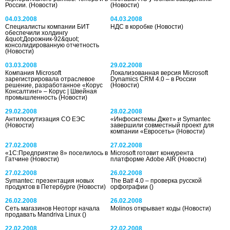
России.
(Новости)
(Новости)
04.03.2008
04.03.2008
Специалисты компании БИТ
НДС в коробке
(Новости)
обеспечили холдингу
&quot;Дорожник-92&quot;
консолидированную отчетность
(Новости)
03.03.2008
29.02.2008
Компания Microsoft
Локализованная версия Microsoft
зарегистрировала отраслевое
Dynamics CRM 4.0 – в России
решение, разработанное «Корус
(Новости)
Консалтинг» – Корус | Швейная
промышленность
(Новости)
29.02.2008
28.02.2008
Антилоскутизация СО ЕЭС
«Инфосистемы Джет» и Symantec
(Новости)
завершили совместный проект для
компании «Евросеть»
(Новости)
27.02.2008
27.02.2008
«1С:Предприятие 8» поселилось в
Microsoft готовит конкурента
Гатчине
(Новости)
платформе Adobe AIR
(Новости)
27.02.2008
26.02.2008
Symantec: презентация новых
The Bat! 4.0 – проверка русской
продуктов в Петербурге
(Новости)
орфографии
()
26.02.2008
26.02.2008
Сеть магазинов Неоторг начала
Molinos открывает коды
(Новости)
продавать Mandriva Linux
()
22.02.2008
22.02.2008