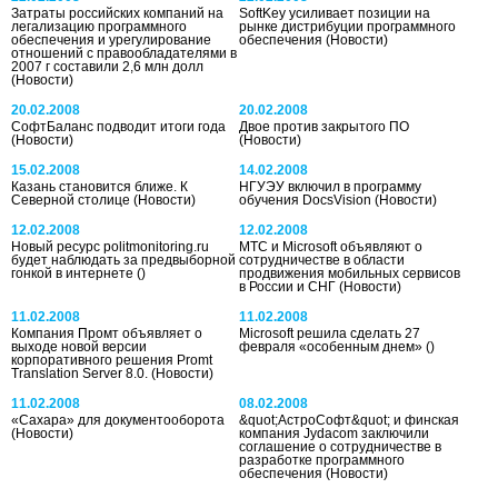
Затраты российских компаний на
SoftKey усиливает позиции на
легализацию программного
рынке дистрибуции программного
обеспечения и урегулирование
обеспечения
(Новости)
отношений с правообладателями в
2007 г составили 2,6 млн долл
(Новости)
20.02.2008
20.02.2008
СофтБаланс подводит итоги года
Двое против закрытого ПО
(Новости)
(Новости)
15.02.2008
14.02.2008
Казань становится ближе. К
НГУЭУ включил в программу
Северной столице
(Новости)
обучения DocsVision
(Новости)
12.02.2008
12.02.2008
Новый ресурс politmonitoring.ru
МТС и Microsoft объявляют о
будет наблюдать за предвыборной
сотрудничестве в области
гонкой в интернете
()
продвижения мобильных сервисов
в России и СНГ
(Новости)
11.02.2008
11.02.2008
Компания Промт объявляет о
Microsoft решила сделать 27
выходе новой версии
февраля «особенным днем»
()
корпоративного решения Promt
Translation Server 8.0.
(Новости)
11.02.2008
08.02.2008
«Сахара» для документооборота
&quot;АстроСофт&quot; и финская
(Новости)
компания Jydacom заключили
соглашение о сотрудничестве в
разработке программного
обеспечения
(Новости)