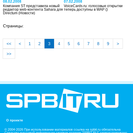
08.02.2008
07.02.2008
Компания ST представила новый
VoiceCards.ru: голосовые открытки
редактор web-контента Sahara для
теперь доступны в WAP
()
Directum
(Новости)
Страницы:
<<
<
1
2
3
4
5
6
7
8
9
>
>>
О проекте
© 2004-2026 При использовании материалов ссылка на spbit.ru обязательна
Средство массовой информации сетевое издание "SPBIT.RU" зарегистрировано