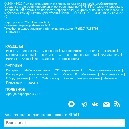
© 2004-2026 При использовании материалов ссылка на spbit.ru обязательна
Средство массовой информации сетевое издание "SPBIT.RU" зарегистрировано
Федеральной службы по надзору в сфере связи, информационных технологий и
массовых коммуникаций (реестровая запись ЭЛ № ФС 77 - 84345 от 26.12.2022
г.).
Учредитель СМИ Янкевич А.В
Главный редактор Янкевич А.В
Телефон и адрес электронной почты редакции +7 (812) 7156798,
info@spbit.ru
РАЗДЕЛЫ
Новости
Аналитика
Интервью
Мероприятия
Проекты
IT класс
Колонка редактора
IT рейтинг
ICT Life
Тестовый стенд
Фигура речи
Релизы
Видео
Фотогалерея
Инфографика
РУБРИКИ
Интернет
Мобильная связь
CIO/Управление ИТ
Фиксированная связь
Интеграция
Безопасность
Веб
Рынок ПК
Маркетинг
Торговые сети
Оборудование
ПО
Outsourcing
Кадры
Регулирование
Финансы
Инновации
Гаджеты
ПОЛЕЗНОЕ
Аренда серверов с GPU
Бесплатная подписка на новости SPbIT