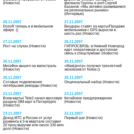
(Новости)
филиала Группы e-port Сергей
Базанов: «Мы активно развиваемся
на региональных рынках»
(Интервью)
28.11.2007
27.11.2007
DozoR теперь и в мобильном
Вендоры ставят на карты/Продажи
эфире.
()
мобильников с GPS выросли в
шесть раз
(Новости)
27.11.2007
26.11.2007
Рост на слухах
(Новости)
ГИПРОСВЯЗЬ: в Нижний Новгород
идет оперативная и доступная
связь к спецслужбам.
(Новости)
26.11.2007
26.11.2007
МегаФон вышел на магистраль
«МакЦентр» получил трехлетний
(Новости)
эксклюзив от Nokia
()
26.11.2007
26.11.2007
Сотовые подключения:
Опциональный набор
(Новости)
октябрьские рекорды
(Новости)
23.11.2007
23.11.2007
Всем-карты/ Tele2 начал массовую
Китайское предупреждение
раздачу SIM-карт в Петербурге
(Новости)
(Новости)
23.11.2007
22.11.2007
Доход МТС в России от услуг
Первый шаг
(Новости)
роуминга в 3-м квартале составил
20 проц выручки или около 330 млн
долл
(Новости)