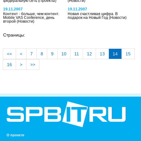
федеральную сеть
(Проекты)
(Новости)
19.11.2007
19.11.2007
Контент - больше, чем контент.
Новая счастливая цифра. В
Mobile VAS Conference, день
подарок на Новый Год
(Новости)
второй
(Новости)
Страницы:
<<
<
7
8
9
10
11
12
13
14
15
16
>
>>
О проекте