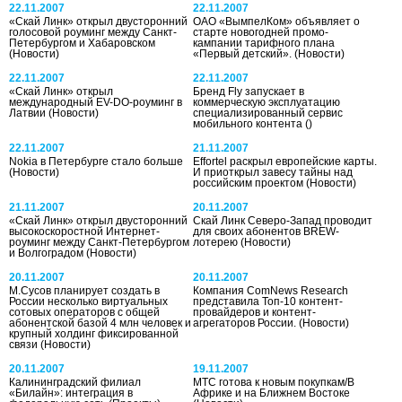
22.11.2007
22.11.2007
«Скай Линк» открыл двусторонний
ОАО «ВымпелКом» объявляет о
голосовой роуминг между Санкт-
старте новогодней промо-
Петербургом и Хабаровском
кампании тарифного плана
(Новости)
«Первый детский».
(Новости)
22.11.2007
22.11.2007
«Скай Линк» открыл
Бренд Fly запускает в
международный EV-DO-роуминг в
коммерческую эксплуатацию
Латвии
(Новости)
специализированный сервис
мобильного контента
()
22.11.2007
21.11.2007
Nokia в Петербурге стало больше
Effortel раскрыл европейские карты.
(Новости)
И приоткрыл завесу тайны над
российским проектом
(Новости)
21.11.2007
20.11.2007
«Скай Линк» открыл двусторонний
Скай Линк Северо-Запад проводит
высокоскоростной Интернет-
для своих абонентов BREW-
роуминг между Санкт-Петербургом
лотерею
(Новости)
и Волгоградом
(Новости)
20.11.2007
20.11.2007
М.Сусов планирует создать в
Компания ComNews Research
России несколько виртуальных
представила Топ-10 контент-
сотовых операторов с общей
провайдеров и контент-
абонентской базой 4 млн человек и
агрегаторов России.
(Новости)
крупный холдинг фиксированной
связи
(Новости)
20.11.2007
19.11.2007
Калининградский филиал
МТС готова к новым покупкам/В
«Билайн»: интеграция в
Африке и на Ближнем Востоке