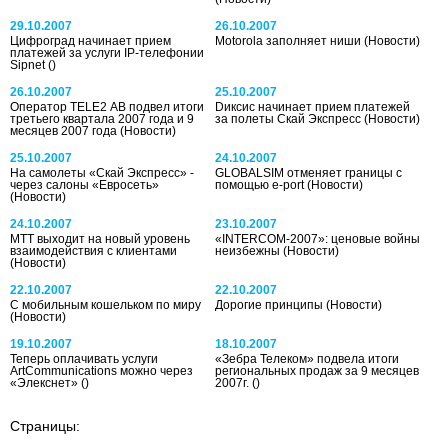
29.10.2007
26.10.2007
Цифроград начинает прием
Motorola заполняет ниши
(Новости)
платежей за услуги IP-телефонии
Sipnet
()
26.10.2007
25.10.2007
Оператор TELE2 AB подвел итоги
Dиксис начинает прием платежей
третьего квартала 2007 года и 9
за полеты Скай Экспресс
(Новости)
месяцев 2007 года
(Новости)
25.10.2007
24.10.2007
На самолеты «Скай Экспресс» -
GLOBALSIM отменяет границы с
через салоны «Евросеть»
помощью e-port
(Новости)
(Новости)
24.10.2007
23.10.2007
МТТ выходит на новый уровень
«INTERCOM-2007»: ценовые войны
взаимодействия с клиентами
неизбежны
(Новости)
(Новости)
22.10.2007
22.10.2007
С мобильным кошельком по миру
Дорогие принципы
(Новости)
(Новости)
19.10.2007
18.10.2007
Теперь оплачивать услуги
«Зебра Телеком» подвела итоги
ArtCommunications можно через
региональных продаж за 9 месяцев
«Элекснет»
()
2007г.
()
Страницы: