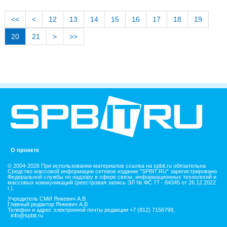
<<
<
12
13
14
15
16
17
18
19
20
21
>
>>
О проекте
© 2004-2026 При использовании материалов ссылка на spbit.ru обязательна
Средство массовой информации сетевое издание "SPBIT.RU" зарегистрировано
Федеральной службы по надзору в сфере связи, информационных технологий и
массовых коммуникаций (реестровая запись ЭЛ № ФС 77 - 84345 от 26.12.2022
г.).
Учредитель СМИ Янкевич А.В
Главный редактор Янкевич А.В
Телефон и адрес электронной почты редакции +7 (812) 7156798,
info@spbit.ru