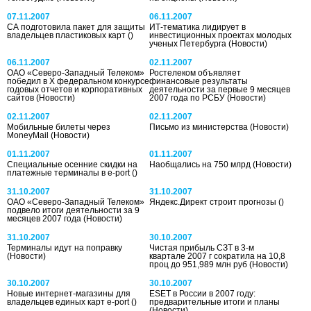
07.11.2007
06.11.2007
CA подготовила пакет для защиты
ИТ-тематика лидирует в
владельцев пластиковых карт
()
инвестиционных проектах молодых
ученых Петербурга
(Новости)
06.11.2007
02.11.2007
ОАО «Северо-Западный Телеком»
Ростелеком объявляет
победил в Х федеральном конкурсе
финансовые результаты
годовых отчетов и корпоративных
деятельности за первые 9 месяцев
сайтов
(Новости)
2007 года по РСБУ
(Новости)
02.11.2007
02.11.2007
Мобильные билеты через
Письмо из министерства
(Новости)
MoneyMail
(Новости)
01.11.2007
01.11.2007
Специальные осенние скидки на
Наобщались на 750 млрд
(Новости)
платежные терминалы в e-port
()
31.10.2007
31.10.2007
ОАО «Северо-Западный Телеком»
Яндекс.Директ строит прогнозы
()
подвело итоги деятельности за 9
месяцев 2007 года
(Новости)
31.10.2007
30.10.2007
Терминалы идут на поправку
Чистая прибыль СЗТ в 3-м
(Новости)
квартале 2007 г сократила на 10,8
проц до 951,989 млн руб
(Новости)
30.10.2007
30.10.2007
Новые интернет-магазины для
ESET в России в 2007 году:
владельцев единых карт e-port
()
предварительные итоги и планы
(Новости)