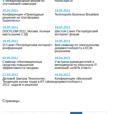
V Международный форум по
HackDay#16
спутниковой навигации
25.05.2011
19.05.2011
Конференция «Прикладные
Technopolis Business Breakfast
решения на платформах
Supermicro»
18.05.2011
18.05.2011
DOCFLOW-2011, Москва: полная
Шестой Санкт-Петербургский
карта рынка СЭД
интернет-форум
16.05.2011
16.05.2011
VI Санкт-Петербургская интернет-
Веб-семинар по электронному
конференция
документообороту и ECM-
решениям
02.05.2011
28.04.2011
Семинар «Инновационные
V встреча руководителей и
средства повышения
менеджеров по персоналу IT-
эффективности продаж»
компаний «нАйТи ответ!»
21.04.2011
19.04.2011
Деловой Завтрак Технополис:
Конференция «Весенний
Тенденции рынка труда в ИТ-сфере
документооборот»
2011: задачи и решения
Страницы: