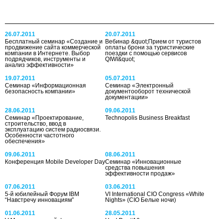
26.07.2011
20.07.2011
Бесплатный семинар «Создание и
Вебинар &quot;Прием от туристов
продвижение сайта коммерческой
оплаты брони за туристические
компании в Интернете. Выбор
поездки с помощью сервисов
подрядчиков, инструменты и
QIWI&quot;
анализ эффективности»
19.07.2011
05.07.2011
Семинар «Информационная
Семинар «Электронный
безопасность компании»
документооборот технической
документации»
28.06.2011
09.06.2011
Семинар «Проектирование,
Technopolis Business Breakfast
строительство, ввод в
эксплуатацию систем радиосвязи.
Особенности частотного
обеспечения»
09.06.2011
08.06.2011
Конференция Mobile Developer Day
Семинар «Инновационные
средства повышения
эффективности продаж»
07.06.2011
03.06.2011
5-й юбилейный Форум IBM
VI International CIO Congress «White
“Навстречу инновациям”
Nights» (CIO Белые ночи)
01.06.2011
28.05.2011