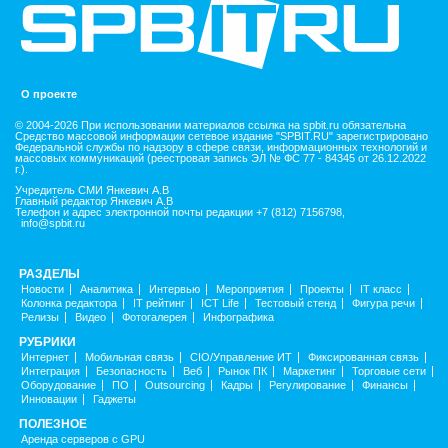
О проекте
© 2004-2026 При использовании материалов ссылка на spbit.ru обязательна
Средство массовой информации сетевое издание "SPBIT.RU" зарегистрировано
Федеральной службы по надзору в сфере связи, информационных технологий и
массовых коммуникаций (реестровая запись ЭЛ № ФС 77 - 84345 от 26.12.2022
г.).
Учредитель СМИ Янкевич А.В
Главный редактор Янкевич А.В
Телефон и адрес электронной почты редакции +7 (812) 7156798,
info@spbit.ru
РАЗДЕЛЫ
Новости
Аналитика
Интервью
Мероприятия
Проекты
IT класс
Колонка редактора
IT рейтинг
ICT Life
Тестовый стенд
Фигура речи
Релизы
Видео
Фотогалерея
Инфографика
РУБРИКИ
Интернет
Мобильная связь
CIO/Управление ИТ
Фиксированная связь
Интеграция
Безопасность
Веб
Рынок ПК
Маркетинг
Торговые сети
Оборудование
ПО
Outsourcing
Кадры
Регулирование
Финансы
Инновации
Гаджеты
ПОЛЕЗНОЕ
Аренда серверов с GPU