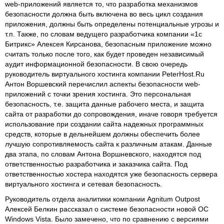
web-приложений является то, что разработка механизмов
безопасности должна быть включена во весь цикл создания
приложения, должны быть определены потенциальные угрозы и
т.п. Также, по словам ведущего разработчика компании «1с
Битрикс» Алексея Кирсанова, безопасным приложение можно
считать только после того, как будет проведен независимый
аудит информационной безопасности. В свою очередь
руководитель виртуального хостинга компании PeterHost.Ru
Антон Воршевский перечислил аспекты безопасности web-
приложений с точки зрения хостинга. Это персональная
безопасность, т.е. защита данные рабочего места, и защита
сайта от разработки до сопровождения, иначе говоря требуется
использование при создании сайта надежных программных
средств, которые в дельнейшем должны обеспечить более
лучшую сопротивляемость сайта к различным атакам. Данные
два этапа, по словам Антона Воршневского, находятся под
ответственностью разработчика и заказчика сайта. Под
ответственностью хостера находятся уже безопасность сервера
виртуального хостинга и сетевая безопасность.
Руководитель отдела аналитики компании Agnitum Outpost
Алексей Белкин рассказал о системе безопасности новой ОС
Windows Vista. Было замечено, что по сравнению с версиями