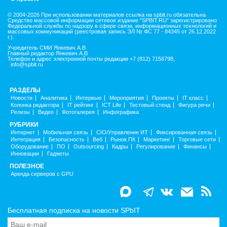
© 2004-2026 При использовании материалов ссылка на spbit.ru обязательна
Средство массовой информации сетевое издание "SPBIT.RU" зарегистрировано
Федеральной службы по надзору в сфере связи, информационных технологий и
массовых коммуникаций (реестровая запись ЭЛ № ФС 77 - 84345 от 26.12.2022
г.).
Учредитель СМИ Янкевич А.В
Главный редактор Янкевич А.В
Телефон и адрес электронной почты редакции +7 (812) 7156798,
info@spbit.ru
РАЗДЕЛЫ
Новости
Аналитика
Интервью
Мероприятия
Проекты
IT класс
Колонка редактора
IT рейтинг
ICT Life
Тестовый стенд
Фигура речи
Релизы
Видео
Фотогалерея
Инфографика
РУБРИКИ
Интернет
Мобильная связь
CIO/Управление ИТ
Фиксированная связь
Интеграция
Безопасность
Веб
Рынок ПК
Маркетинг
Торговые сети
Оборудование
ПО
Outsourcing
Кадры
Регулирование
Финансы
Инновации
Гаджеты
ПОЛЕЗНОЕ
Аренда серверов с GPU
Бесплатная подписка на новости SPbIT