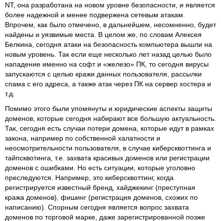
NT, она разработана на новом уровне безопасности, и является
более надежной и менее подвержена сетевым атакам.
Впрочем, как было отмечено, в дальнейшем, несомненно, будет
найдены и уязвимые места. В целом же, по словам Алексея
Белкина, сегодня атаки на безопасность компьютера вышли на
новым уровень. Так если еще несколько лет назад целью было
нападение именно на софт и «железо» ПК, то сегодня вирусы
запускаются с целью кражи данных пользователя, рассылки
спама с его адреса, а также атак через ПК на сервер хостера и
т.д.
Помимо этого были упомянуты и юридические аспекты защиты
доменов, которые сегодня набирают все большую актуальность.
Так, сегодня есть случаи потери домена, которые идут в рамках
закона, например по собственной халатности и
неосмотрительности пользователя, в случае киберсквоттинга и
тайпсквотинга, т.е. захвата красивых доменов или регистрации
доменов с ошибками. Но есть ситуации, которые уголовно
преследуются. Например, это киберсквоттинг, когда
регистрируется известный бренд, хайджекинг (преступная
кража доменов), фишинг (регистрация доменов, схожих по
написанию). Спорным сегодня является вопрос захвата
доменов по торговой марке, даже зарегистрированной позже