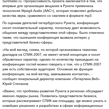
SunRadio.ru. Прогрессивность проекта заключается в том, что
впервые для организации вещания в Рунете применена
технология Mpeg4-Audio (AAC+), которая позволяет добиться
качества звука, сравнимого со сжатием в формате mp3.
По оценкам деятелей петербургского Рунета, конференция
носит положительный характер, поскольку дает возможность
общения между представителями этой сферы. Было отмечено
также, что нынешняя конференция вызвала интерес у
представителей бизнес-сферы.
«На мой взгляд, схема, по которой организована тематика
докладов на СПИК-2007, не имеет четкой концепции и носит
обрывочных характер, однако по количеству пришедших на
конференцию гостей можно говорить о том, что у СПИК-2007
уже есть собственная аудитория. Основная же функция
конференции, на мой взгляд, завязывание контактов», -
сообщил генеральный директор компании «Петерлинк.Веб»
Юрий Степанов.
«Важно, что проблемы развития Рунета в регионах обсуждают
именно лидеры рынка. Появились представители бизнеса,
которые рассматривают СПИК как площадку, где можно узнать о
новейших решениях и разработках в сфере информационных