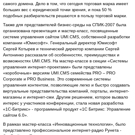
самого домена. Дело в том, что сегодня торговая марка имеет
больших вес с юридической точки зрения, и пока 50 %
подобных разбирательств решаются в пользу торговой марки.
Также для представителей бизнес-среды на СПИК-2007 была
организована презентация и мастер-класс, посвященные
системе управления сайтом UMI.CMS, собственной разработки
компании «Юмисофт». Генеральный директор Юмисофт
Сергей Котырев и технический директор компании Сергей
Антонинко рассказали об особенностях, преимуществах и
возможностях UMI.CMS. На мастер-классе в секции «Системы
управления интернет-проектами» были представлены
«коробочные» версиям UMI.CMS семейства PRO – PRO
Corporate и PRO Business. Это современные системы
управления контентом, позволяющие легко и быстро создавать
виртуальные представительства компаний, порталы, интернет-
магазины и интернет-сми. Другим решением, которое вызвало
интерес у участников конференции, стала новая разработка
«1С-Битрикс» - программный продукт «1С Битрикс: Управление
сайтом 6.0».
В рамках мастер-класса «Инновационные технологии», было
представлено профессиональное интернет-радио Рунета -