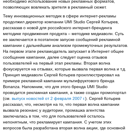
необходимо использование новых рекламных форматов,
позволяющих вовлекать зрителя в рекламный сюжет.
Тему инновационных методик в сфере интернет-рекламы
продолжил директор компании UMI Studio Сергей Котырев,
рассказав о новой для российского интернет-брендинга
методике продвижения продукта – методике медиаволн. Суть
ее заключается в поэтапном запуске сообщений рекламной
кампании с дальнейшим анализом промежуточных результатов.
На первом этапе рекламодатель запускает в Интернет общее
сообщение кампании, далее следует оценка отзывов
пользователей на первый этап рекламы. Вторая волна
фокусируется на отзывах, которые вызвала первая волна и т.д.
Принцип медиаволн Сергей Котырев проиллюстрировал на
примере рекламной кампании мультифруктового бренда
Bonanza. Напомним, что для этого бренда UMI Studio
проводится рекламная кампания, а также создан промопортал
(см.
выпуск новостей от 2 февраля 2007 г.
). Сергей Котырев
рассказал, что, несмотря на то, что первая волна кампании
вызвала резонанс у аудитории, промашка агентства
заключалась в том, что для пользователей осталось
непонятным, что рекламирует кампания. С учетом этих
вопросов была разработана вторая волна акции, где основной