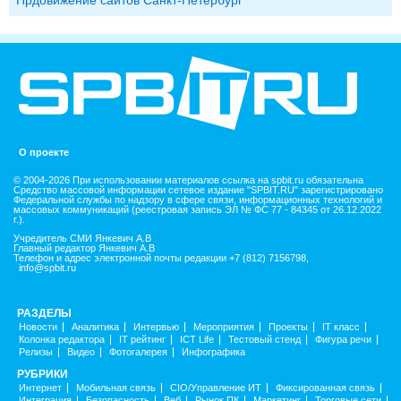
О проекте
© 2004-2026 При использовании материалов ссылка на spbit.ru обязательна
Средство массовой информации сетевое издание "SPBIT.RU" зарегистрировано
Федеральной службы по надзору в сфере связи, информационных технологий и
массовых коммуникаций (реестровая запись ЭЛ № ФС 77 - 84345 от 26.12.2022
г.).
Учредитель СМИ Янкевич А.В
Главный редактор Янкевич А.В
Телефон и адрес электронной почты редакции +7 (812) 7156798,
info@spbit.ru
РАЗДЕЛЫ
Новости
Аналитика
Интервью
Мероприятия
Проекты
IT класс
Колонка редактора
IT рейтинг
ICT Life
Тестовый стенд
Фигура речи
Релизы
Видео
Фотогалерея
Инфографика
РУБРИКИ
Интернет
Мобильная связь
CIO/Управление ИТ
Фиксированная связь
Интеграция
Безопасность
Веб
Рынок ПК
Маркетинг
Торговые сети