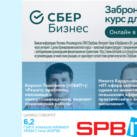
Никита Кардашин
Кирилл Тимофеев («ОБИТ»):
«ИТ-сфера сейча
«Решить проблемы,
одним из немног
связанные с
повышения эффе
импортозамещением, поможет
практически во в
планомерная работа»
экономики»
ЦИФРЫ ГОВОРЯТ
6,2
Гбит/с показала InfoWatch
ARMA Стена (NGFW)