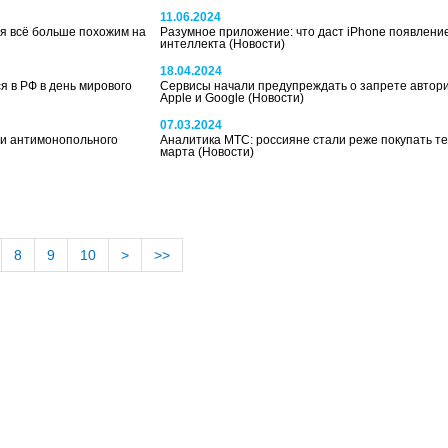
11.06.2024
я всё больше похожим на
Разумное приложение: что даст iPhone появление
интеллекта
(Новости)
18.04.2024
я в РФ в день мирового
Сервисы начали предупреждать о запрете автор
Apple и Google
(Новости)
07.03.2024
ии антимонопольного
Аналитика МТС: россияне стали реже покупать тех
марта
(Новости)
8
9
10
>
>>