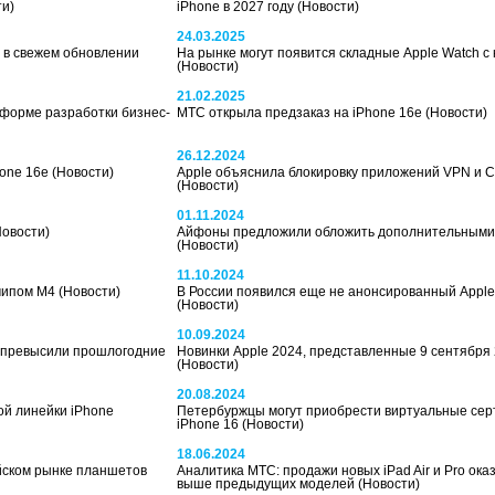
ти)
iPhone в 2027 году
(Новости)
24.03.2025
e в свежем обновлении
На рынке могут появится складные Apple Watch с
(Новости)
21.02.2025
тформе разработки бизнес-
МТС открыла предзаказ на iPhone 16e
(Новости)
26.12.2024
one 16e
(Новости)
Apple объяснила блокировку приложений VPN и 
(Новости)
01.11.2024
Новости)
Айфоны предложили обложить дополнительными
(Новости)
11.10.2024
 чипом М4
(Новости)
В России появился еще не анонсированный Appl
(Новости)
10.09.2024
6 превысили прошлогодние
Новинки Apple 2024, представленные 9 сентября 
(Новости)
20.08.2024
ой линейки iPhone
Петербуржцы могут приобрести виртуальные сер
iPhone 16
(Новости)
18.06.2024
йском рынке планшетов
Аналитика МТС: продажи новых iPad Air и Pro оказ
выше предыдущих моделей
(Новости)