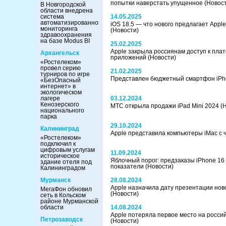
попытки наверстать упущенное
(Новос
В Новгородской
области внедрена
система
14.05.2025
автоматизированного
iOS 18.5 — что нового предлагает Appl
мониторинга
(Новости)
здравоохранения
на базе Modus BI
25.02.2025
Apple закрыла россиянам доступ к пла
Архангельск
приложений
(Новости)
«Ростелеком»
провел серию
21.02.2025
турниров по игре
Представлен бюджетный смартфон iPh
«БезОпасный
интернет» в
экологическом
лагере
03.12.2024
Кенозерского
МТС открыла продажи iPad Mini 2024
(
национального
парка
29.10.2024
Калининград
Apple представила компьютеры iMac с
«Ростелеком»
подключил к
цифровым услугам
11.09.2024
историческое
Яблочный порог: предзаказы iPhone 1
здание отеля под
показатели
(Новости)
Калининградом
Мурманск
28.08.2024
Apple назначила дату презентации нов
МегаФон обновил
(Новости)
сеть в Кольском
районе Мурманской
области
14.08.2024
Apple потеряла первое место на росси
Петрозаводск
(Новости)