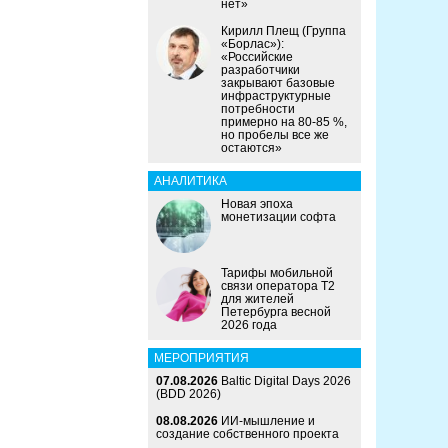
нет»
Кирилл Плещ (Группа
«Борлас»):
«Российские
разработчики
закрывают базовые
инфраструктурные
потребности
примерно на 80-85 %,
но пробелы все же
остаются»
АНАЛИТИКА
Новая эпоха
монетизации софта
Тарифы мобильной
связи оператора Т2
для жителей
Петербурга весной
2026 года
МЕРОПРИЯТИЯ
07.08.2026
Baltic Digital Days 2026
(BDD 2026)
08.08.2026
ИИ-мышление и
создание собственного проекта