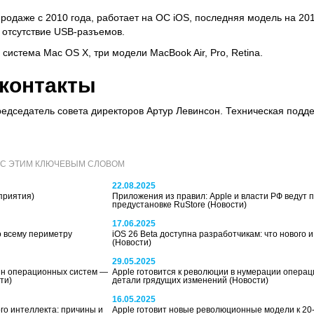
родаже с 2010 года, работает на ОС iOS, последняя модель на 2016
– отсутствие USB-разъемов.
система Mac OS X, три модели MacBook Air, Pro, Retina.
 контакты
редседатель совета директоров Артур Левинсон. Техническая подд
 С ЭТИМ КЛЮЧЕВЫМ СЛОВОМ
22.08.2025
приятия)
Приложения из правил: Apple и власти РФ ведут 
предустановке RuStore
(Новости)
17.06.2025
о всему периметру
iOS 26 Beta доступна разработчикам: что нового 
(Новости)
29.05.2025
йн операционных систем —
Apple готовится к революции в нумерации операц
ти)
детали грядущих изменений
(Новости)
16.05.2025
ого интеллекта: причины и
Apple готовит новые революционные модели к 2