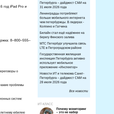
Петербурга – дайджест СМИ на
 год iPad Pro и
31 июля 2026 года
Ленинградцы потребляют
больше мобильного интернета
чем петербуржцы. В лидерах -
Колпино и Гатчина
Билайн стал ещё надёжнее на
берегу Финского залива
ержка: 8–800–555–
МТС Петербург улучшила связь
LTE в Петроградском районе
Государственная жилищная
инспекция Петербурга активно
использует мобильное
приложение «Инспектор»
переговоры о
Новости ИТ и телекома Санкт-
Петербурга – дайджест СМИ на
28 июля 2026 года
и какие проблемы
Все новости
ионных систем:
ИТ-КЛАСС
Почему мониторинг
– это не набор
0-летнему юбилею