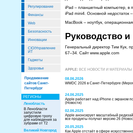
Регулирование
iPad – планшетный компьютер, в п
iPad mini4. Основной недостаток 
Финансы
MacBook – ноутбук, операционная 
Web
Безопасность
Руководство и
Инновации
Генеральный директор Тим Кук, п
CIO/Управление
ИТ
67–34. Сайт www.apple.com
Гаджеты
Здоровье
APPLE:
ВСЕ НОВОСТИ И МАТЕРИАЛЫ
Продвижение
08.06.2026
сайтов Санкт-
WWDC 2026 в Санкт-Петербурге
(Меро
Петербург
24.06.2025
РЕГИОНЫ
Apple работает над iPhone с экраном п
(Новости)
Ленобласть
В Ленобласти
02.06.2025
запустили
Apple анонсирует масштабный редиза
цифровую тропу
все продукты получат версию 26
(Новос
для наблюдения за
зубрами от Т2
20.05.2025
Великий Новгород
Как Apple отстаёт в сфере искусственн