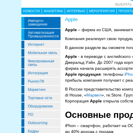
ВЫБРАТЬ
НОВОСТИ
АНАЛИТИКА
ИНТЕРВЬЮ
МЕРОПРИЯТИЯ
ПРОЕКТ
Apple
Импорто­
Замещение
Apple
– фирма из США, занимаетс
Автоматизация
Промышленности
Компания реализует свою продукц
Интернет
В данном разделе вы сможете поч
Мобильная связь
Apple
- в переводе с английского
Фиксированная
Джеральд Уэйн. До 2007 года ко
связь
фирма начала расширять ассорти
Интеграция
Apple продукция
: телефоны
iPh
прибыль компания получает с реа
Рынок ПК
В России представительство комп
Маркетинг
di House, «
Марвел
», re:Store. Гру
Торговые сети
Корпорация
Apple
открыла собств
Оборудование
Основные про
ПО
Outsourcing
iPhon – смартфон, работает на О
Кадры
до 40% дохода с продаж.