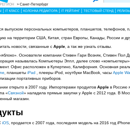
 РЕГИОН
> Санкт-Петербург
Ы
IT КЛАСС
КОЛОНКА РЕДАКТОРА
IT РЕЙТИНГ
ТЕСТОВЫЙ СТЕНД
РЕЛИЗ
я выпуском персональных компьютеров, планшетов, телефонов, п
ию на территории США, Китая, стран Европы, Канады, России и др
итать новости, связанные с
Apple
, а так же узнать отзывы.
 «яблоко». Основатели компании Стивен Гари Возняк, Стивен Пол Д
рпорация называлась Компьютеры Эппл, далее слово «компьютеры»
мент. Офис расположен в Купертино, Калифорния. Основная реал
one
, планшеты
iPad
, плееры iPod, ноутбуки MacBook, часы
Apple Wa
лизации портативных приборов.
ании открыто в 2007 году. Импортерами продуктов
Apple
в Россию 
ппа «
Связной
» наладила прямые закупки у Apple с 2012 года. В Мо
енный магазин.
дукты
С
iOS
, продается с 2007 года, последняя модель на 2016 год iPhone