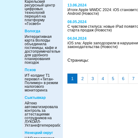
Карельский
ресурсный центр
13.06.2024
цифровых
Итоги Apple WWDC 2024: iOS становитс
технологий
Android
(Новости)
перешёл на
платформу
08.05.2024
«Госвеб»
С чувством стилуса: новые iPad появятс
старта продаж
(Новости)
Вологда
Интерактивная
04.04.2024
карта Вологды
iOS зла: Apple заподозрили в нарушен
объединила
законодательства
(Новости)
гостиницы, кафе и
достопримечательности
для удобного
планирования
Страницы:
поездок
Псков
ИТ-холдинг Т1
1
2
3
4
5
6
7
перевел «Титан-
Полимер» в режим
налогового
мониторинга
Сыктывкар
Айтеко
автоматизировала
контроль за
аттестациями
сотрудников на
ЛУКОЙЛ-
Ухтанефтепереработка
Ненецкий округ