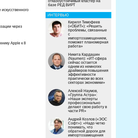
отказоустойчивый кластер на
базе РЕД ВИРТ
 искусственного
ИНТЕРВЬЮ
Кирилл Тимофеев
(«ОБИТ»): «Решить
изации через
проблемы, связанные
с
импортозамещением,
поможет планомерная
нику Apple к 8
работа»
Никита Кардашин
(Naumen): «ИТ-сфера
сейчас остается
одним из немногих
драйверов повышения
эффективности
практически во всех
секторах экономики»
Алексей Наумов,
«Группа Астра»:
«Наши эксперты
профессионально
делают свою работу в
части PR»
Андрей Козлов («ЭОС
Софт»): «Надо четко
понимать, что
обратной дороги для
импортозамещения