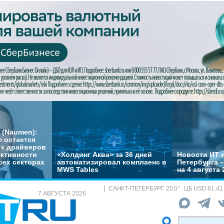
 (Naumen):
с остается
их драйверов
ктивности
«Холдинг Аква» за 36 дней
Новости ИТ и
сех секторах
автоматизировал комплаенс в
Петербурга 
MWS Tables
на 4 августа 
САНКТ-ПЕТЕРБУРГ
20.0
°
ЦБ
USD 81.41
7 АВГУСТА 2026