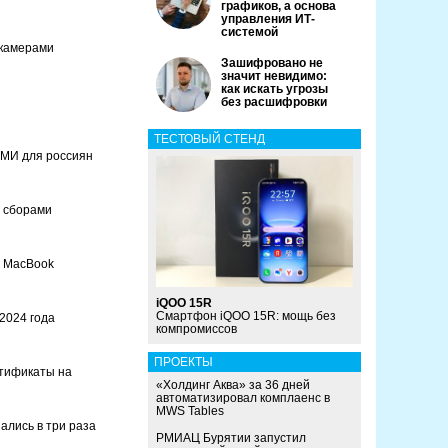
графиков, а основа
управления ИТ-
системой
 камерами
Зашифровано не
значит невидимо:
как искать угрозы
без расшифровки
ТЕСТОВЫЙ СТЕНД
СМИ для россиян
 сборами
e MacBook
iQOO 15R
Смартфон iQOO 15R: мощь без
2024 года
компромиссов
ПРОЕКТЫ
тификаты на
«Холдинг Аква» за 36 дней
автоматизировал комплаенс в
MWS Tables
ались в три раза
РМИАЦ Бурятии запустил