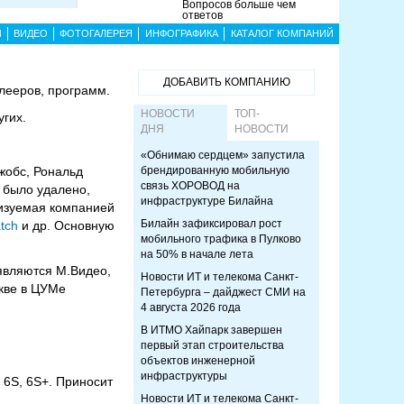
Вопросов больше чем
ответов
Ы
ВИДЕО
ФОТОГАЛЕРЕЯ
ИНФОГРАФИКА
КАТАЛОГ КОМПАНИЙ
ДОБАВИТЬ КОМПАНИЮ
лееров, программ.
НОВОСТИ
ТОП-
угих.
ДНЯ
НОВОСТИ
«Обнимаю сердцем» запустила
жобс, Рональд
брендированную мобильную
связь ХОРОВОД на
 было удалено,
инфраструктуре Билайна
изуемая компанией
Билайн зафиксировал рост
tch
и др. Основную
мобильного трафика в Пулково
на 50% в начале лета
являются М.Видео,
Новости ИТ и телекома Санкт-
скве в ЦУМе
Петербурга – дайджест СМИ на
4 августа 2026 года
В ИТМО Хайпарк завершен
первый этап строительства
объектов инженерной
инфраструктуры
 6S, 6S+. Приносит
Новости ИТ и телекома Санкт-