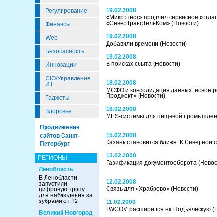
19.02.2008
Регулирование
«Микротест» продлил сервисное согла
«СеверТрансТелеКом»
(Новости)
Финансы
19.02.2008
Web
Добавили времени
(Новости)
Безопасность
19.02.2008
В поисках сбыта
(Новости)
Инновации
CIO/Управление
18.02.2008
ИТ
МСФО и консолидация данных: новое 
Проджект»
(Новости)
Гаджеты
18.02.2008
Здоровье
MES-системы для пищевой промышле
Продвижение
15.02.2008
сайтов Санкт-
Казань становится ближе. К Северной 
Петербург
13.02.2008
РЕГИОНЫ
Газификация документооборота
(Новос
Ленобласть
В Ленобласти
12.02.2008
запустили
Связь для «Храброво»
(Новости)
цифровую тропу
для наблюдения за
зубрами от Т2
11.02.2008
LWCOM расширился на Подъяческую
(
Великий Новгород