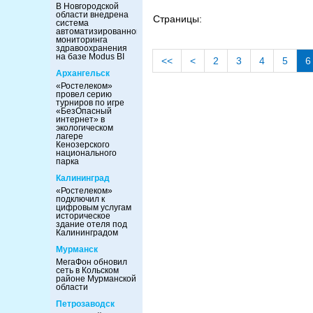
В Новгородской
области внедрена
Страницы:
система
автоматизированного
мониторинга
здравоохранения
на базе Modus BI
<<
<
2
3
4
5
6
Архангельск
«Ростелеком»
провел серию
турниров по игре
«БезОпасный
интернет» в
экологическом
лагере
Кенозерского
национального
парка
Калининград
«Ростелеком»
подключил к
цифровым услугам
историческое
здание отеля под
Калининградом
Мурманск
МегаФон обновил
сеть в Кольском
районе Мурманской
области
Петрозаводск