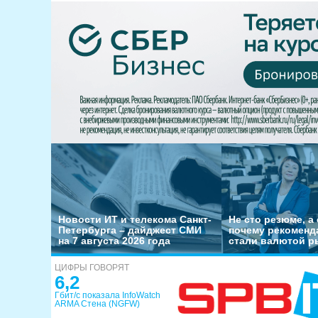
Новости ИТ и телекома Санкт-
Не сто резюме, а 
Петербурга – дайджест СМИ
почему рекоменд
на 7 августа 2026 года
стали валютой р
ЦИФРЫ ГОВОРЯТ
6,2
Гбит/с показала InfoWatch
ARMA Стена (NGFW)