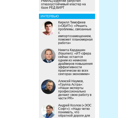
РМИАЦ Бурятии запустил
отказоустойчивый кластер на
базе РЕД ВИРТ
ИНТЕРВЬЮ
Кирилл Тимофеев
(«ОБИТ»): «Решить
проблемы, связанные
с
импортозамещением,
поможет планомерная
работа»
Никита Кардашин
(Naumen): «ИТ-сфера
сейчас остается
одним из немногих
драйверов повышения
эффективности
практически во всех
секторах экономики»
Алексей Наумов,
«Группа Астра»:
«Наши эксперты
профессионально
делают свою работу в
части PR»
Андрей Козлов («ЭОС
Софт»): «Надо четко
понимать, что
обратной дороги для