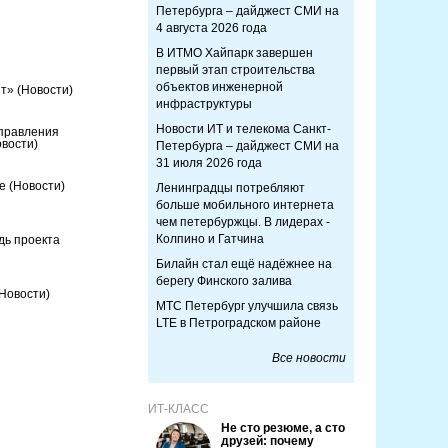
Петербурга – дайджест СМИ на
4 августа 2026 года
В ИТМО Хайпарк завершен
первый этап строительства
объектов инженерной
йт»
(Новости)
инфраструктуры
Новости ИТ и телекома Санкт-
аправления
овости)
Петербурга – дайджест СМИ на
31 июля 2026 года
се
(Новости)
Ленинградцы потребляют
больше мобильного интернета
чем петербуржцы. В лидерах -
Колпино и Гатчина
дь проекта
Билайн стал ещё надёжнее на
берегу Финского залива
(Новости)
МТС Петербург улучшила связь
LTE в Петроградском районе
Все новости
ИТ-КЛАСС
Не сто резюме, а сто
друзей: почему