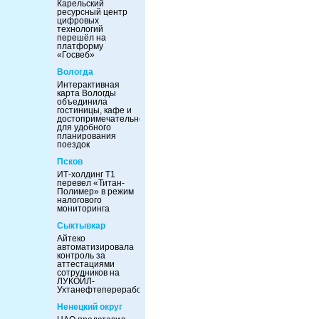
Карельский
ресурсный центр
цифровых
технологий
перешёл на
платформу
«Госвеб»
Вологда
Интерактивная
карта Вологды
объединила
гостиницы, кафе и
достопримечательности
для удобного
планирования
поездок
Псков
ИТ-холдинг Т1
перевел «Титан-
Полимер» в режим
налогового
мониторинга
Сыктывкар
Айтеко
автоматизировала
контроль за
аттестациями
сотрудников на
ЛУКОЙЛ-
Ухтанефтепереработка
Ненецкий округ