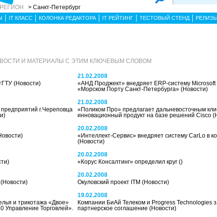
 РЕГИОН
> Санкт-Петербург
Ы
IT КЛАСС
КОЛОНКА РЕДАКТОРА
IT РЕЙТИНГ
ТЕСТОВЫЙ СТЕНД
РЕЛИЗ
ВОСТИ И МАТЕРИАЛЫ С ЭТИМ КЛЮЧЕВЫМ СЛОВОМ
21.02.2008
лтГТУ
(Новости)
«АНД Проджект» внедряет ERP-систему Microsoft 
«Морском Порту Санкт-Петербурга»
(Новости)
21.02.2008
 предприятий г.Череповца
«Поликом Про» предлагает дальневосточным кл
и)
инновационный продукт на базе решений Cisco
(
20.02.2008
Новости)
«Интеллект-Сервис» внедряет систему CarLo в к
(Новости)
20.02.2008
сти)
«Корус Консалтинг» определил круг
()
20.02.2008
м
(Новости)
Окуловский проект ITM
(Новости)
19.02.2008
елья и трикотажа «Двое»
Компании БиАй Телеком и Progress Technologies 
.0 Управление Торговлей».
партнерское соглашение
(Новости)