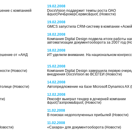
19.02.2008
шение с компанией
DocsVision поддержит темпы роста ОАО
&quot;РичБрокерСервис&quot;
(Новости)
19.02.2008
GMCS запустила CRM-cистему в компании «Аске
18.02.2008
Компания Digital Design подвела итоги работы н
автоматизации документооборота за 2007 год
(Н
18.02.2008
решение от «АНД
ИТ уделили внимание. На национальном конгрес
15.02.2008
нности
(Новости)
Компания Digital Design завершила первую очере
внедрения DocsVision во ВСЕГЕИ
(Новости)
14.02.2008
столице
(Новости)
Автопредложение на базе Microsoft Dynamics AX
12.02.2008
ти)
Рексофт выиграл тендер в дочерней компании
&quot;Газпрома&quot;
(Новости)
11.02.2008
В поисках недополученных прибылей
(Новости)
11.02.2008
Новости)
«Сахара» для документооборота
(Новости)