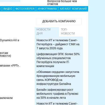
Вопросов больше чем
ответов
Ы
ВИДЕО
ФОТОГАЛЕРЕЯ
ИНФОГРАФИКА
КАТАЛОГ КОМПАНИЙ
ДОБАВИТЬ КОМПАНИЮ
НОВОСТИ
ТОП-
ДНЯ
НОВОСТИ
Dynamics AX в
Новости ИТ и телекома Санкт-
Петербурга – дайджест СМИ на
7 августа 2026 года
иентам
Цифровизация ОПК: более 50%
Новости)
обученных специалистов
Петербурга получили IT-
омпании «РРТ».
компетенции
«Обнимаю сердцем» запустила
брендированную мобильную
связь ХОРОВОД на
инфраструктуре Билайна
Билайн зафиксировал рост
мобильного трафика в Пулково
на 50% в начале лета
заключили
Новости ИТ и телекома Санкт-