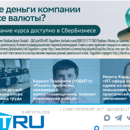
Никита Кард
Кирилл Тимофеев («ОБИТ»):
«ИТ-сфера с
«Решить проблемы,
одним из не
сто друзей:
связанные с
повышения 
ации снова
импортозамещением, поможет
практически 
ынка труда
планомерная работа»
экономики»
САНКТ-ПЕТЕРБУРГ
16.7
°
ЦБ
USD 82.17
8 АВГУСТА 2026