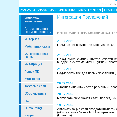
ВЫБРАТЬ
НОВОСТИ
АНАЛИТИКА
ИНТЕРВЬЮ
МЕРОПРИЯТИЯ
ПРОЕКТ
Интеграция Приложений
Импорто­
Замещение
Автоматизация
Промышленности
ИНТЕГРАЦИЯ ПРИЛОЖЕНИЙ:
ВСЕ НО
Интернет
21.02.2008
Начинается внедрение DocsVision в А
Мобильная связь
Фиксированная
21.02.2008
связь
На одном из крупнейших транспортных
внедрена система M2M-CityBus
(Новост
Интеграция
21.02.2008
Рынок ПК
Радиопокрытие для новых поколений
(
Маркетинг
20.02.2008
Торговые сети
«Хомнет Лизинг» идет в регионы
(Ново
Оборудование
20.02.2008
Norwecom-Next может стать последни
ПО
19.02.2008
Outsourcing
Автоматизация сети складов нижнего б
(«Силуэт») на базе «1С:Предприятие 8
Кадры
(Новости)