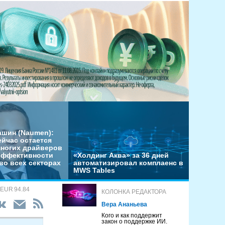
ашин (Naumen):
ейчас остается
многих драйверов
эффективности
«Холдинг Аква» за 36 дней
во всех секторах
автоматизировал комплаенс в
MWS Tables
 EUR 94.84
КОЛОНКА РЕДАКТОРА
Вера Ананьева
Кого и как поддержит
закон о поддержке ИИ.