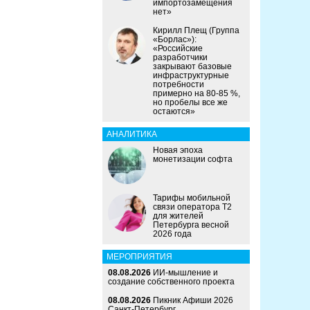
импортозамещения
нет»
Кирилл Плещ (Группа
«Борлас»):
«Российские
разработчики
закрывают базовые
инфраструктурные
потребности
примерно на 80-85 %,
но пробелы все же
остаются»
АНАЛИТИКА
Новая эпоха
монетизации софта
Тарифы мобильной
связи оператора Т2
для жителей
Петербурга весной
2026 года
МЕРОПРИЯТИЯ
08.08.2026
ИИ-мышление и
создание собственного проекта
08.08.2026
Пикник Афиши 2026
Санкт-Петербург