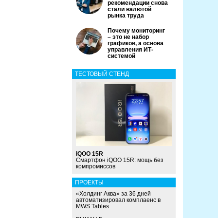
рекомендации снова
стали валютой
рынка труда
Почему мониторинг
– это не набор
графиков, а основа
управления ИТ-
системой
ТЕСТОВЫЙ СТЕНД
iQOO 15R
Смартфон iQOO 15R: мощь без
компромиссов
ПРОЕКТЫ
«Холдинг Аква» за 36 дней
автоматизировал комплаенс в
MWS Tables