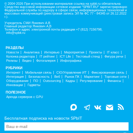
© 2004-2026 При использовании материалов ссылка на spbit.ru обязательна
Средство массовой информации сетевое издание "SPBIT.RU" зарегистрировано
Федеральной службы по надзору в сфере связи, информационных технологий и
массовых коммуникаций (реестровая запись ЭЛ № ФС 77 - 84345 от 26.12.2022
г.).
Учредитель СМИ Янкевич А.В
Главный редактор Янкевич А.В
Телефон и адрес электронной почты редакции +7 (812) 7156798,
info@spbit.ru
РАЗДЕЛЫ
Новости
Аналитика
Интервью
Мероприятия
Проекты
IT класс
Колонка редактора
IT рейтинг
ICT Life
Тестовый стенд
Фигура речи
Релизы
Видео
Фотогалерея
Инфографика
РУБРИКИ
Интернет
Мобильная связь
CIO/Управление ИТ
Фиксированная связь
Интеграция
Безопасность
Веб
Рынок ПК
Маркетинг
Торговые сети
Оборудование
ПО
Outsourcing
Кадры
Регулирование
Финансы
Инновации
Гаджеты
ПОЛЕЗНОЕ
Аренда серверов с GPU
Бесплатная подписка на новости SPbIT