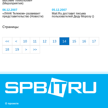
Высокие технологии»
(Мероприятия)
06.12.2007
05.12.2007
«ЛАНК Телеком» развивает
Mail.Ru доставит письма
представительство
(Новости)
пользователей Деду Морозу
()
Страницы:
<<
<
10
11
12
13
14
15
16
17
18
19
>
>>
О проекте