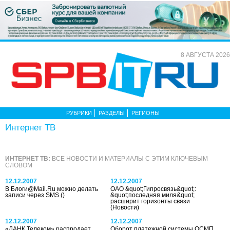
8 АВГУСТА 2026
РУБРИКИ
РАЗДЕЛЫ
РЕГИОНЫ
Интернет ТВ
ИНТЕРНЕТ ТВ:
ВСЕ НОВОСТИ И МАТЕРИАЛЫ С ЭТИМ КЛЮЧЕВЫМ
СЛОВОМ
12.12.2007
12.12.2007
В Блоги@Mail.Ru можно делать
ОАО &quot;Гипросвязь&quot;:
записи через SMS
()
&quot;последняя миля&quot;
расширит горизонты связи
(Новости)
12.12.2007
12.12.2007
«ЛАНК Телеком» распродает
Оборот платежной системы ОСМП