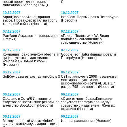
новый проект для интернет-
()
магазинов «Shopping.Ru»
()
10.12.2007
10.12.2007
&quot;Вэб плас&quot; принял
InterCom. Первый раз в Петербурге
вызов/ Провайдер встал на тропу
(Новости)
тарифной войны
(Новости)
07.12.2007
07.12.2007
Рамблер-Ассистент – теперь и для
«Голден Телеком» и WeRoam
Firefox
()
подписали соглашение о
сотрудничестве
(Новости)
07.12.2007
07.12.2007
Компания ТрансТелеКом обеспечит
Google Tech Talks финишировал в
цифровую связь для жилого
Петербурге
(Новости)
комплекса «Новые Ижоры»
(Новости)
06.12.2007
06.12.2007
SoftKey разыгрывает автомобиль
()
СЗТ планирует в 2008 г увеличить
монтированную емкость
широкополосной сети ADSL в 1,7
раз до 795 тыс портов
(Новости)
06.12.2007
06.12.2007
Сделано в Сети/В Интернете
«Суп» откроет базар/Компания
стартовало креативное рекламное
запускает торговую площадку
агентство BootB.com
(Новости)
совместно с издателем «Желтых
страниц»
(Новости)
06.12.2007
06.12.2007
Международный Форум «InterCom
Игра на расширение
(Новости)
– 2007: Телекоммуникации. Связь.