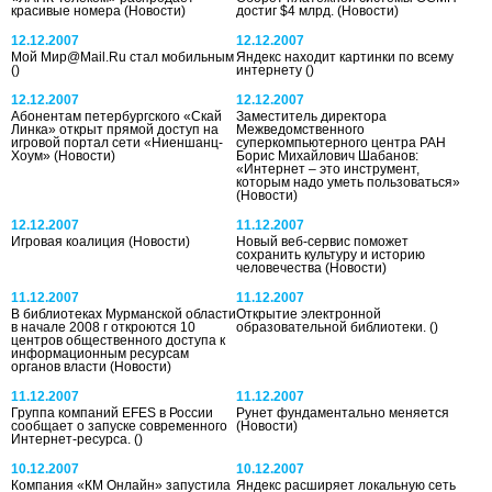
красивые номера
(Новости)
достиг $4 млрд.
(Новости)
12.12.2007
12.12.2007
Мой Мир@Mail.Ru стал мобильным
Яндекс находит картинки по всему
()
интернету
()
12.12.2007
12.12.2007
Абонентам петербургского «Скай
Заместитель директора
Линка» открыт прямой доступ на
Межведомственного
игровой портал сети «Ниеншанц-
суперкомпьютерного центра РАН
Хоум»
(Новости)
Борис Михайлович Шабанов:
«Интернет – это инструмент,
которым надо уметь пользоваться»
(Новости)
12.12.2007
11.12.2007
Игровая коалиция
(Новости)
Новый веб-сервис поможет
сохранить культуру и историю
человечества
(Новости)
11.12.2007
11.12.2007
В библиотеках Мурманской области
Открытие электронной
в начале 2008 г откроются 10
образовательной библиотеки.
()
центров общественного доступа к
информационным ресурсам
органов власти
(Новости)
11.12.2007
11.12.2007
Группа компаний EFES в России
Рунет фундаментально меняется
сообщает о запуске современного
(Новости)
Интернет-ресурса.
()
10.12.2007
10.12.2007
Компания «КМ Онлайн» запустила
Яндекс расширяет локальную сеть