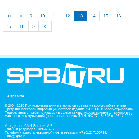
<<
<
9
10
11
12
13
14
15
16
17
18
>
>>
О проекте
© 2004-2026 При использовании материалов ссылка на spbit.ru обязательна
Средство массовой информации сетевое издание "SPBIT.RU" зарегистрировано
Федеральной службы по надзору в сфере связи, информационных технологий и
массовых коммуникаций (реестровая запись ЭЛ № ФС 77 - 84345 от 26.12.2022
г.).
Учредитель СМИ Янкевич А.В
Главный редактор Янкевич А.В
Телефон и адрес электронной почты редакции +7 (812) 7156798,
info@spbit.ru