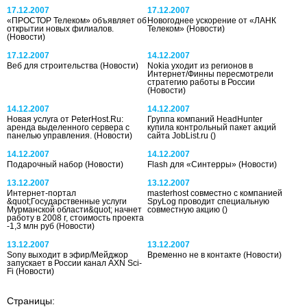
17.12.2007
17.12.2007
«ПРОСТОР Телеком» объявляет об
Новогоднее ускорение от «ЛАНК
открытии новых филиалов.
Телеком»
(Новости)
(Новости)
17.12.2007
14.12.2007
Веб для строительства
(Новости)
Nokia уходит из регионов в
Интернет/Финны пересмотрели
стратегию работы в России
(Новости)
14.12.2007
14.12.2007
Новая услуга от PeterHost.Ru:
Группа компаний HeadHunter
аренда выделенного сервера с
купила контрольный пакет акций
панелью управления.
(Новости)
сайта JobList.ru
()
14.12.2007
14.12.2007
Подарочный набор
(Новости)
Flash для «Синтерры»
(Новости)
13.12.2007
13.12.2007
Интернет-портал
masterhost совместно с компанией
&quot;Государственные услуги
SpyLog проводит специальную
Мурманской области&quot; начнет
совместную акцию
()
работу в 2008 г, стоимость проекта
-1,3 млн руб
(Новости)
13.12.2007
13.12.2007
Sony выходит в эфир/Мейджор
Временно не в контакте
(Новости)
запускает в России канал AXN Sci-
Fi
(Новости)
Страницы: