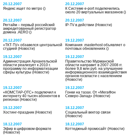
20.12.2007
20.12.2007
Яндекс ищет по метро
()
К Системе e-port подключились
около 20 виртуальных магазинов
()
20.12.2007
20.12.2007
Регтайм – первый российский
IP-TV в действии
(Новости)
аккредитованный регистратор
домена .AERO
()
20.12.2007
19.12.2007
«ТКТ-TV» обзавелся центральной
Компания .masterhost объявляет о
студией
(Новости)
почтовых обновлениях
()
19.12.2007
19.12.2007
Администрация Архангельской
Правительство Мурманской
области реализует к 2010 г.
области направит в 2007-2008 гг.
программу по информатизации
более 9,8 млн руб. на улучшение
сферы культуры
(Новости)
информационного взаимодействия
органов госвласти с населением
(Новости)
19.12.2007
19.12.2007
«КОМСТАР-ОТС» подключил к
Гонки на тазах. От «МегаФон
интернету 40 тысяч абонентов в
Северо-Запад»
(Новости)
регионах
(Новости)
19.12.2007
18.12.2007
Хостинг-праздник
(Новости)
Социальный вектор связи
(Новости)
18.12.2007
18.12.2007
Эфир в цифровом формате
Коттеджный промосайт
(Новости)
(Новости)