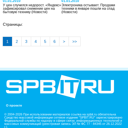
01.01.2010
01.01.2010
У цен случился недорост. «Яндекс»
Электроника остывает. Продажи
зафиксировал снижение цен на
техники в январе пошли на спад
бытовую технику
(Новости)
(Новости)
Страницы:
1
2
3
4
5
6
>
>>
О проекте
© 2004-2026 При использовании материалов ссылка на spbit.ru обязательна
Средство массовой информации сетевое издание "SPBIT.RU" зарегистрировано
Федеральной службы по надзору в сфере связи, информационных технологий и
массовых коммуникаций (реестровая запись ЭЛ № ФС 77 - 84345 от 26.12.2022
г.).