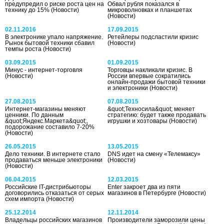
предупредил о риске роста цен на
Обвал рубля показался в
технику до 15%
(Новости)
микроволновках и планшетах
(Новости)
02.11.2016
17.09.2015
В электронике упало напряжение.
Ретейлеры подсластили кризис
Рынок бытовой техники сбавил
(Новости)
темпы роста
(Новости)
03.09.2015
01.09.2015
Минус - интернет-торговля
Торговцы накликали кризис. В
(Новости)
России впервые сократились
онлайн-продажи бытовой техники
и электроники
(Новости)
27.08.2015
07.08.2015
Интернет-магазины меняют
&quot;Техносила&quot; меняет
ценники. По данным
стратегию: будет также продавать
&quot;Яндекс.Маркета&quot;,
игрушки и хозтовары
(Новости)
подорожание составило 7-20%
(Новости)
26.05.2015
13.05.2015
Дело техники. В интернете стало
DNS идет на смену «Телемаксу»
продаваться меньше электроники
(Новости)
(Новости)
06.04.2015
12.03.2015
Российские IT-дистрибьюторы
Enter закроет два из пяти
договорились отказаться от серых
магазинов в Петербурге
(Новости)
схем импорта
(Новости)
25.12.2014
12.11.2014
Владельцы российских магазинов
Производители заморозили цены