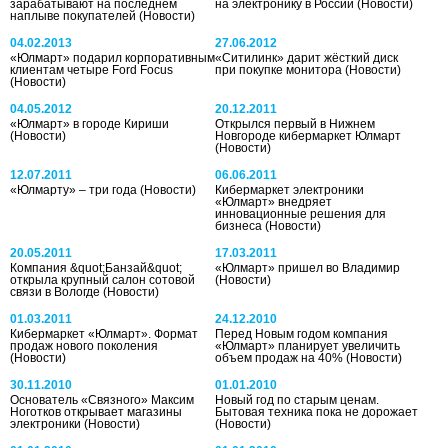
зарабатывают на последнем
на электронику в России
(Новости)
наплыве покупателей
(Новости)
04.02.2013
27.06.2012
«Юлмарт» подарил корпоративным
«Ситилинк» дарит жёсткий диск
клиентам четыре Ford Focus
при покупке монитора
(Новости)
(Новости)
04.05.2012
20.12.2011
«Юлмарт» в городе Кириши
Открылся первый в Нижнем
(Новости)
Новгороде кибермаркет Юлмарт
(Новости)
12.07.2011
06.06.2011
«Юлмарту» – три года
(Новости)
Кибермаркет электроники
«Юлмарт» внедряет
инновационные решения для
бизнеса
(Новости)
20.05.2011
17.03.2011
Компания &quot;Банзай&quot;
«Юлмарт» пришел во Владимир
открыла крупный салон сотовой
(Новости)
связи в Вологде
(Новости)
01.03.2011
24.12.2010
Кибермаркет «Юлмарт». Формат
Перед Новым годом компания
продаж нового поколения
«Юлмарт» планирует увеличить
(Новости)
объем продаж на 40%
(Новости)
30.11.2010
01.01.2010
Основатель «Связного» Максим
Новый год по старым ценам.
Ноготков открывает магазины
Бытовая техника пока не дорожает
электроники
(Новости)
(Новости)