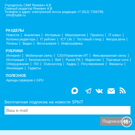
Учредитель СМИ Янкевич А.В
Главный редактор Янкевич А.В
Телефон и адрес электронной почты редакции +7 (812) 7156798,
info@spbit.ru
РАЗДЕЛЫ
Новости
Аналитика
Интервью
Мероприятия
Проекты
IT класс
Колонка редактора
IT рейтинг
ICT Life
Тестовый стенд
Фигура речи
Релизы
Видео
Фотогалерея
Инфографика
РУБРИКИ
Интернет
Мобильная связь
CIO/Управление ИТ
Фиксированная связь
Интеграция
Безопасность
Веб
Рынок ПК
Маркетинг
Торговые сети
Оборудование
ПО
Outsourcing
Кадры
Регулирование
Финансы
Инновации
Гаджеты
ПОЛЕЗНОЕ
Аренда серверов с GPU
Бесплатная подписка на новости SPbIT