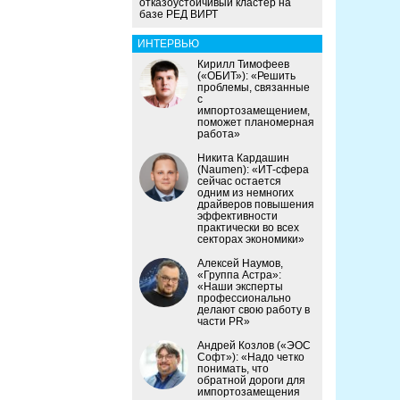
отказоустойчивый кластер на
базе РЕД ВИРТ
ИНТЕРВЬЮ
Кирилл Тимофеев
(«ОБИТ»): «Решить
проблемы, связанные
с
импортозамещением,
поможет планомерная
работа»
Никита Кардашин
(Naumen): «ИТ-сфера
сейчас остается
одним из немногих
драйверов повышения
эффективности
практически во всех
секторах экономики»
Алексей Наумов,
«Группа Астра»:
«Наши эксперты
профессионально
делают свою работу в
части PR»
Андрей Козлов («ЭОС
Софт»): «Надо четко
понимать, что
обратной дороги для
импортозамещения