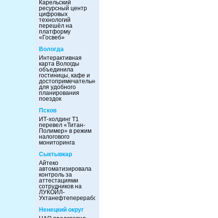
Карельский
ресурсный центр
цифровых
технологий
перешёл на
платформу
«Госвеб»
Вологда
Интерактивная
карта Вологды
объединила
гостиницы, кафе и
достопримечательности
для удобного
планирования
поездок
Псков
ИТ-холдинг Т1
перевел «Титан-
Полимер» в режим
налогового
мониторинга
Сыктывкар
Айтеко
автоматизировала
контроль за
аттестациями
сотрудников на
ЛУКОЙЛ-
Ухтанефтепереработка
Ненецкий округ