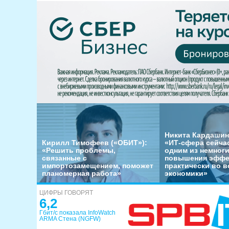
Никита Кардашин
Кирилл Тимофеев («ОБИТ»):
«ИТ-сфера сейча
«Решить проблемы,
одним из немног
связанные с
повышения эффе
импортозамещением, поможет
практически во в
планомерная работа»
экономики»
ЦИФРЫ ГОВОРЯТ
6,2
Гбит/с показала InfoWatch
ARMA Стена (NGFW)