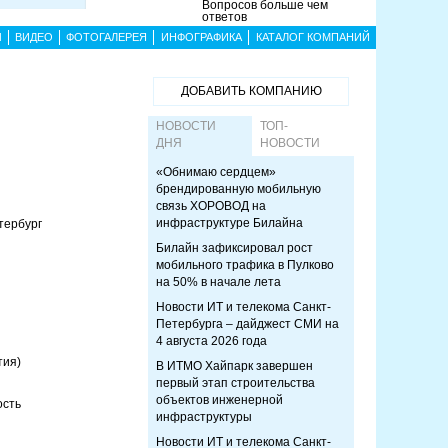
Вопросов больше чем
ответов
Ы
ВИДЕО
ФОТОГАЛЕРЕЯ
ИНФОГРАФИКА
КАТАЛОГ КОМПАНИЙ
ДОБАВИТЬ КОМПАНИЮ
НОВОСТИ
ТОП-
ДНЯ
НОВОСТИ
«Обнимаю сердцем»
брендированную мобильную
связь ХОРОВОД на
инфраструктуре Билайна
тербург
Билайн зафиксировал рост
мобильного трафика в Пулково
на 50% в начале лета
Новости ИТ и телекома Санкт-
Петербурга – дайджест СМИ на
4 августа 2026 года
тия)
В ИТМО Хайпарк завершен
первый этап строительства
объектов инженерной
ость
инфраструктуры
Новости ИТ и телекома Санкт-