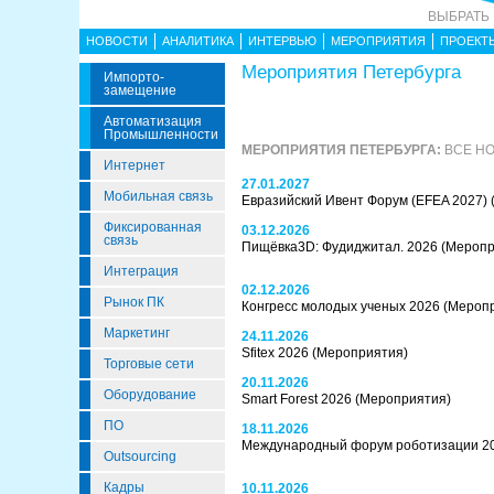
ВЫБРАТЬ
НОВОСТИ
АНАЛИТИКА
ИНТЕРВЬЮ
МЕРОПРИЯТИЯ
ПРОЕКТ
Мероприятия Петербурга
Импорто­
Замещение
Автоматизация
Промышленности
МЕРОПРИЯТИЯ ПЕТЕРБУРГА:
ВСЕ НО
Интернет
27.01.2027
Мобильная связь
Евразийский Ивент Форум (EFEA 2027)
Фиксированная
03.12.2026
связь
Пищёвка3D: Фудиджитал. 2026
(Меропр
Интеграция
02.12.2026
Рынок ПК
Конгресс молодых ученых 2026
(Мероп
Маркетинг
24.11.2026
Sfitex 2026
(Мероприятия)
Торговые сети
20.11.2026
Оборудование
Smart Forest 2026
(Мероприятия)
ПО
18.11.2026
Международный форум роботизации 2
Outsourcing
Кадры
10.11.2026