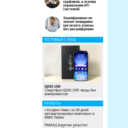
графиков, а основа
управления ИТ-
системой
Зашифровано не
значит невидимо:
как искать угрозы
без расшифровки
ТЕСТОВЫЙ СТЕНД
iQOO 15R
Смартфон iQOO 15R: мощь без
компромиссов
ПРОЕКТЫ
«Холдинг Аква» за 36 дней
автоматизировал комплаенс в
MWS Tables
РМИАЦ Бурятии запустил