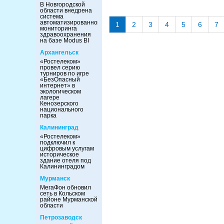
В Новгородской
области внедрена
система
автоматизированного
1
2
3
4
5
6
7
мониторинга
здравоохранения
на базе Modus BI
Архангельск
«Ростелеком»
провел серию
турниров по игре
«БезОпасный
интернет» в
экологическом
лагере
Кенозерского
национального
парка
Калининград
«Ростелеком»
подключил к
цифровым услугам
историческое
здание отеля под
Калининградом
Мурманск
МегаФон обновил
сеть в Кольском
районе Мурманской
области
Петрозаводск