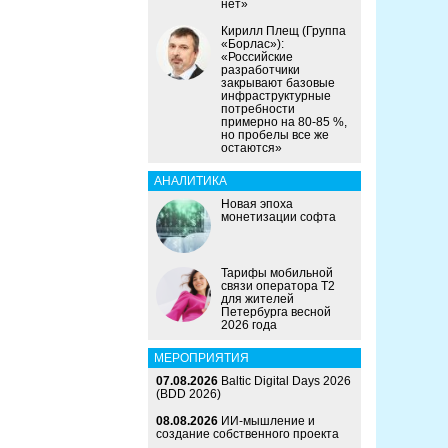
нет»
Кирилл Плещ (Группа
«Борлас»):
«Российские
разработчики
закрывают базовые
инфраструктурные
потребности
примерно на 80-85 %,
но пробелы все же
остаются»
АНАЛИТИКА
Новая эпоха
монетизации софта
Тарифы мобильной
связи оператора Т2
для жителей
Петербурга весной
2026 года
МЕРОПРИЯТИЯ
07.08.2026
Baltic Digital Days 2026
(BDD 2026)
08.08.2026
ИИ-мышление и
создание собственного проекта