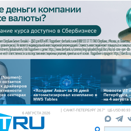
 (Naumen):
с остается
их драйверов
ктивности
«Холдинг Аква» за 36 дней
Новости ИТ и
сех секторах
автоматизировал комплаенс в
Петербурга 
MWS Tables
на 4 августа 
САНКТ-ПЕТЕРБУРГ
26.7
°
ЦБ
USD 80.93
6 АВГУСТА 2026