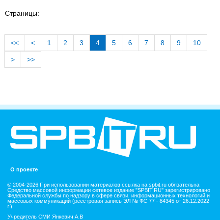
Страницы:
<<
<
1
2
3
4
5
6
7
8
9
10
>
>>
О проекте
© 2004-2026 При использовании материалов ссылка на spbit.ru обязательна
Средство массовой информации сетевое издание "SPBIT.RU" зарегистрировано
Федеральной службы по надзору в сфере связи, информационных технологий и
массовых коммуникаций (реестровая запись ЭЛ № ФС 77 - 84345 от 26.12.2022
г.).
Учредитель СМИ Янкевич А.В