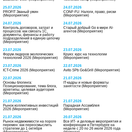
25.07.2026
24.07.2026
PROFIT Званый ужин
CONF-FU: Налоги, право, риски
(Мероприятия)
(Мероприятия)
24.07.2026
24.07.2026
Контроль договоров, затрат и
Старый добрый Go в мире AI-
процессов: как связать 1С,
агентов
(Мероприятия)
документы, финансы и работу
подразделений в единую цепочку
(Мероприятия)
23.07.2026
23.07.2026
Форум лидеров экологических
Круиз: курс на технологии
технологий 2026
(Мероприятия)
(Мероприятия)
23.07.2026
22.07.2026
ICT-Crime 2026
(Мероприятия)
Avito SPb Go&Grill
(Мероприятия)
22.07.2026
21.07.2026
Основы блогинга:
IT-кадры и новые форматы
Позиционирование, тема блога,
занятости
(Мероприятия)
архетипы, целевая аудитория
(Мероприятия)
21.07.2026
21.07.2026
Рынок коллективных инвестиций
Парадная Ассамблея
2026
(Мероприятия)
(Мероприятия)
21.07.2026
20.07.2026
Рынок недвижимости на пороге
Все ИТ- и деловые мероприятия и
перемен: как переосмыслить
конференции в Петербурге на
стратегии до 1 октября
неделе с 20 по 26 июля 2026 года
(Мероприятия)
(Новости)