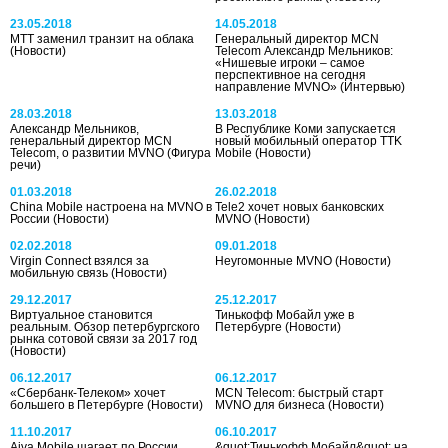
23.05.2018
14.05.2018
MTT заменил транзит на облака
Генеральный директор MCN
(Новости)
Telecom Александр Мельников:
«Нишевые игроки – самое
перспективное на сегодня
направление MVNO»
(Интервью)
28.03.2018
13.03.2018
Александр Мельников,
В Республике Коми запускается
генеральный директор MCN
новый мобильный оператор TTK
Telecom, о развитии MVNO
(Фигура
Mobile
(Новости)
речи)
01.03.2018
26.02.2018
China Mobile настроена на MVNO в
Tele2 хочет новых банковских
России
(Новости)
MVNO
(Новости)
02.02.2018
09.01.2018
Virgin Connect взялся за
Неугомонные MVNO
(Новости)
мобильную связь
(Новости)
29.12.2017
25.12.2017
Виртуальное становится
Тинькофф Мобайл уже в
реальным. Обзор петербургского
Петербурге
(Новости)
рынка сотовой связи за 2017 год
(Новости)
06.12.2017
06.12.2017
«Сбербанк-Телеком» хочет
MCN Telecom: быстрый старт
большего в Петербурге
(Новости)
MVNO для бизнеса
(Новости)
11.10.2017
06.10.2017
Aiva Mobile шагает по России
&quot;Тинькофф Мобайл&quot; на