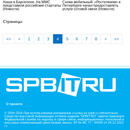
Наши в Барселоне. На MWC
Снова мобильный: «Ростелеком» в
представили российские стартапы
Петербурге начал предоставлять
(Новости)
услуги сотовой связи
(Новости)
Страницы:
<<
<
1
2
3
4
5
6
7
8
>
>>
О проекте
© 2004-2026 При использовании материалов ссылка на spbit.ru обязательна
Средство массовой информации сетевое издание "SPBIT.RU" зарегистрировано
Федеральной службы по надзору в сфере связи, информационных технологий и
массовых коммуникаций (реестровая запись ЭЛ № ФС 77 - 84345 от 26.12.2022
г.).