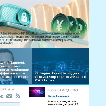
ашин (Naumen):
ейчас остается
многих драйверов
эффективности
«Холдинг Аква» за 36 дней
во всех секторах
автоматизировал комплаенс в
MWS Tables
 EUR 94.84
КОЛОНКА РЕДАКТОРА
Вера Ананьева
Кого и как поддержит
закон о поддержке ИИ.