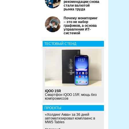
рекомендации снова
стали валютой
рынка труда
Почему мониторинг
– это не набор
графиков, а основа
управления ИТ-
системой
ТЕСТОВЫЙ СТЕНД
iQOO 15R
Смартфон iQOO 15R: мощь без
компромиссов
ПРОЕКТЫ
«Холдинг Аква» за 36 дней
автоматизировал комплаенс в
MWS Tables