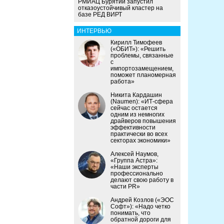
РМИАЦ Бурятии запустил
отказоустойчивый кластер на
базе РЕД ВИРТ
ИНТЕРВЬЮ
Кирилл Тимофеев
(«ОБИТ»): «Решить
проблемы, связанные
с
импортозамещением,
поможет планомерная
работа»
Никита Кардашин
(Naumen): «ИТ-сфера
сейчас остается
одним из немногих
драйверов повышения
эффективности
практически во всех
секторах экономики»
Алексей Наумов,
«Группа Астра»:
«Наши эксперты
профессионально
делают свою работу в
части PR»
Андрей Козлов («ЭОС
Софт»): «Надо четко
понимать, что
обратной дороги для