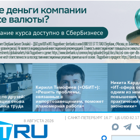
Никита Кард
Кирилл Тимофеев («ОБИТ»):
«ИТ-сфера с
«Решить проблемы,
одним из не
сто друзей:
связанные с
повышения 
ации снова
импортозамещением, поможет
практически 
ынка труда
планомерная работа»
экономики»
САНКТ-ПЕТЕРБУРГ
16.7
°
ЦБ
USD 82.17
8 АВГУСТА 2026