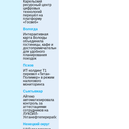
Карельский
ресурсный центр
цифровых
технологий
перешёл на
платформу
«Госвеб»
Вологда
Интерактивная
карта Вологды
объединила
гостиницы, кафе и
достопримечательности
для удобного
планирования
поездок
Псков
ИТ-холдинг Т1
перевел «Титан-
Полимер» в режим
налогового
мониторинга
Сыктывкар
Айтеко
автоматизировала
контроль за
аттестациями
сотрудников на
ЛУКОЙЛ-
Ухтанефтепереработка
Ненецкий округ