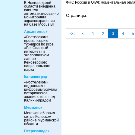
ФНС России и QIWI: моментальная опл
В Новгородской
области внедрена
система
автоматизированного
Страницы:
мониторинга
здравоохранения
на базе Modus BI
Архангельск
<<
<
1
2
3
4
5
«Ростелеком»
провел серию
турниров по игре
«БезОпасный
интернет» в
экологическом
лагере
Кенозерского
национального
парка
Калининград
«Ростелеком»
подключил к
цифровым услугам
историческое
здание отеля под
Калининградом
Мурманск
МегаФон обновил
сеть в Кольском
районе Мурманской
области
Петрозаводск