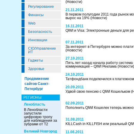
(Новости)
Регулирование
21.11.2011
В первом полугодии 2011 года рынок 
Финансы
вырос на 19%
(Новости)
Web
16.11.2011
QIWI и Visa: Электронные деньги для 
Безопасность
Инновации
07.11.2011
За интернет в Петербурге можно плати
CIO/Управление
(Новости)
ИТ
27.10.2011
Гаджеты
Пять лет назад начала работу система
коммуникаций – QIWI Реклама
(Новости
Здоровье
24.10.2011
Продвижение
Татфондбанк подключился к платежном
сайтов Санкт-
20.09.2011
Петербург
Удвой свою пенсию с QIWI Кошельком
(
РЕГИОНЫ
02.09.2011
Ленобласть
Пополнить QIWI Кошелек теперь можно
В Ленобласти
запустили
цифровую тропу
31.08.2011
для наблюдения за
KILLCash in KILLFISH или реальный QI
зубрами от Т2
Великий Новгород
11.08.2011