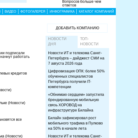
Вопросов больше чем
ответов
Ы
ВИДЕО
ФОТОГАЛЕРЕЯ
ИНФОГРАФИКА
КАТАЛОГ КОМПАНИЙ
ДОБАВИТЬ КОМПАНИЮ
НОВОСТИ
ТОП-
ДНЯ
НОВОСТИ
нии подписали
Новости ИТ и телекома Санкт-
 начнут работать
Петербурга – дайджест СМИ на
7 августа 2026 года
Цифровизация ОПК: более 50%
левых кредитов
обученных специалистов
Петербурга получили IT-
компетенции
вости)
«Обнимаю сердцем» запустила
брендированную мобильную
ельке
(Новости)
связь ХОРОВОД на
инфраструктуре Билайна
Билайн зафиксировал рост
ановятся все
мобильного трафика в Пулково
на 50% в начале лета
ька
(Новости)
Новости ИТ и телекома Санкт-