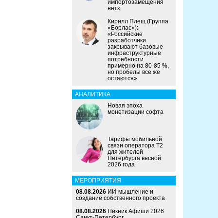
импортозамещения
нет»
Кирилл Плещ (Группа
«Борлас»):
«Российские
разработчики
закрывают базовые
инфраструктурные
потребности
примерно на 80-85 %,
но пробелы все же
остаются»
АНАЛИТИКА
Новая эпоха
монетизации софта
Тарифы мобильной
связи оператора Т2
для жителей
Петербурга весной
2026 года
МЕРОПРИЯТИЯ
08.08.2026
ИИ-мышление и
создание собственного проекта
08.08.2026
Пикник Афиши 2026
Санкт-Петербург