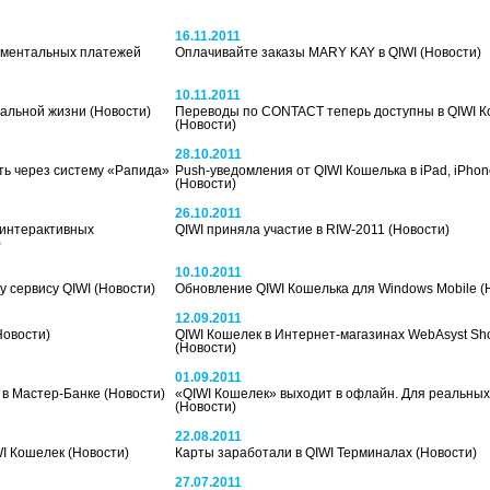
16.11.2011
моментальных платежей
Оплачивайте заказы MARY KAY в QIWI
(Новости)
10.11.2011
реальной жизни
(Новости)
Переводы по CONTACT теперь доступны в QIWI К
(Новости)
28.10.2011
ть через систему «Рапида»
Push-уведомления от QIWI Кошелька в iPad, iPhon
(Новости)
26.10.2011
 интерактивных
QIWI приняла участие в RIW-2011
(Новости)
)
10.10.2011
у сервису QIWI
(Новости)
Обновление QIWI Кошелька для Windows Mobile
(
12.09.2011
Новости)
QIWI Кошелек в Интернет-магазинах WebAsyst Sho
(Новости)
01.09.2011
 в Мастер-Банке
(Новости)
«QIWI Кошелек» выходит в офлайн. Для реальных
(Новости)
22.08.2011
WI Кошелек
(Новости)
Карты заработали в QIWI Терминалах
(Новости)
27.07.2011