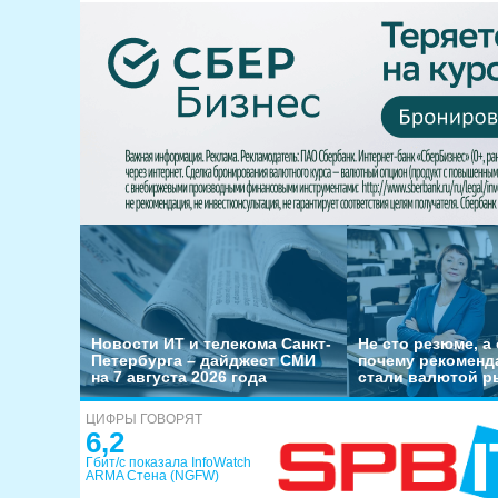
Новости ИТ и телекома Санкт-
Не сто резюме, а 
Петербурга – дайджест СМИ
почему рекоменд
на 7 августа 2026 года
стали валютой р
ЦИФРЫ ГОВОРЯТ
6,2
Гбит/с показала InfoWatch
ARMA Стена (NGFW)