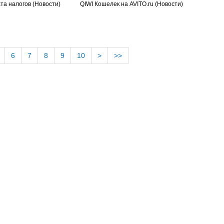
ата налогов
(Новости)
QIWI Кошелек на AVITO.ru
(Новости)
6
7
8
9
10
>
>>