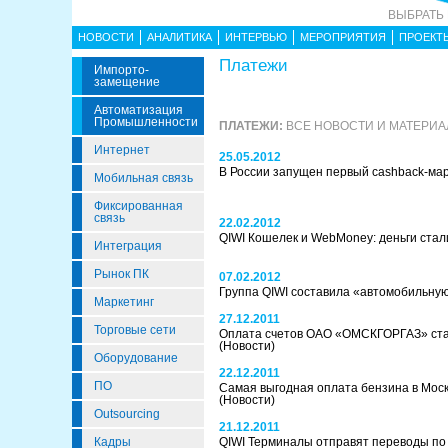
ВЫБРАТЬ
НОВОСТИ
АНАЛИТИКА
ИНТЕРВЬЮ
МЕРОПРИЯТИЯ
ПРОЕКТ
Платежи
Импорто­
Замещение
Автоматизация
Промышленности
ПЛАТЕЖИ:
ВСЕ НОВОСТИ И МАТЕРИ
Интернет
25.05.2012
В России запущен первый cashback-ма
Мобильная связь
Фиксированная
связь
22.02.2012
QIWI Кошелек и WebMoney: деньги ста
Интеграция
Рынок ПК
07.02.2012
Группа QIWI составила «автомобильную
Маркетинг
27.12.2011
Торговые сети
Оплата счетов ОАО «ОМСКГОРГАЗ» стал
(Новости)
Оборудование
22.12.2011
ПО
Самая выгодная оплата бензина в Моск
(Новости)
Outsourcing
21.12.2011
Кадры
QIWI Терминалы отправят переводы п