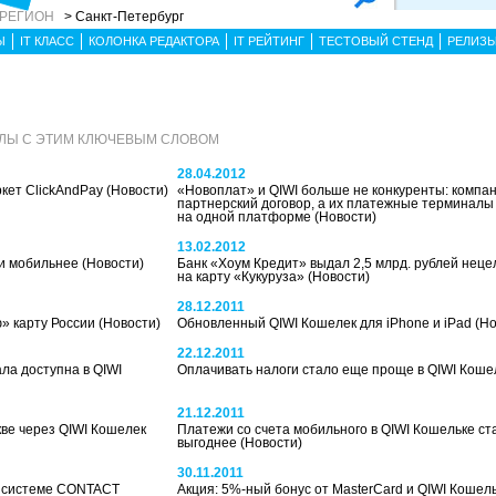
 РЕГИОН
> Санкт-Петербург
Ы
IT КЛАСС
КОЛОНКА РЕДАКТОРА
IT РЕЙТИНГ
ТЕСТОВЫЙ СТЕНД
РЕЛИЗ
АЛЫ С ЭТИМ КЛЮЧЕВЫМ СЛОВОМ
28.04.2012
ркет ClickAndPay
(Новости)
«Новоплат» и QIWI больше не конкуренты: компа
партнерский договор, а их платежные терминалы
на одной платформе
(Новости)
13.02.2012
ли мобильнее
(Новости)
Банк «Хоум Кредит» выдал 2,5 млрд. рублей неце
на карту «Кукуруза»
(Новости)
28.12.2011
» карту России
(Новости)
Обновленный QIWI Кошелек для iPhone и iPad
(Но
22.12.2011
а доступна в QIWI
Оплачивать налоги стало еще проще в QIWI Кош
21.12.2011
ве через QIWI Кошелек
Платежи со счета мобильного в QIWI Кошельке ст
выгоднее
(Новости)
30.11.2011
о системе CONTACT
Акция: 5%-ный бонус от MasterCard и QIWI Кошел