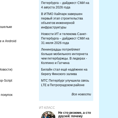
Петербурга – дайджест СМИ на
4 августа 2026 года
В ИТМО Хайпарк завершен
первый этап строительства
объектов инженерной
ошельке
инфраструктуры
Новости ИТ и телекома Санкт-
Петербурга – дайджест СМИ на
e и Android
31 июля 2026 года
Ленинградцы потребляют
больше мобильного интернета
чем петербуржцы. В лидерах -
Колпино и Гатчина
Новости)
Билайн стал ещё надёжнее на
берегу Финского залива
p-Script
МТС Петербург улучшила связь
LTE в Петроградском районе
Все новости
 покупок
ИТ-КЛАСС
Не сто резюме, а сто
друзей: почему