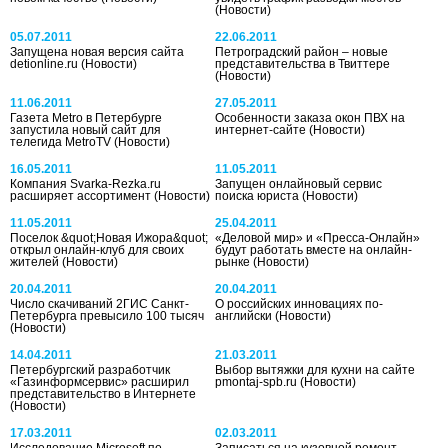
(Новости)
05.07.2011
22.06.2011
Запущена новая версия сайта
Петроградский район – новые
detionline.ru
(Новости)
представительства в Твиттере
(Новости)
11.06.2011
27.05.2011
Газета Metro в Петербурге
Особенности заказа окон ПВХ на
запустила новый сайт для
интернет-сайте
(Новости)
телегида MetroTV
(Новости)
16.05.2011
11.05.2011
Компания Svarka-Rezka.ru
Запущен онлайновый сервис
расширяет ассортимент
(Новости)
поиска юриста
(Новости)
11.05.2011
25.04.2011
Поселок &quot;Новая Ижора&quot;
«Деловой мир» и «Пресса-Онлайн»
открыл онлайн-клуб для своих
будут работать вместе на онлайн-
жителей
(Новости)
рынке
(Новости)
20.04.2011
20.04.2011
Число скачиваний 2ГИС Санкт-
О российских инновациях по-
Петербурга превысило 100 тысяч
английски
(Новости)
(Новости)
14.04.2011
21.03.2011
Петербургский разработчик
Выбор вытяжки для кухни на сайте
«Газинформсервис» расширил
pmontaj-spb.ru
(Новости)
представительство в Интернете
(Новости)
17.03.2011
02.03.2011
Исследование Microsoft по
Записаться на кузовной ремонт