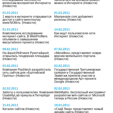
вопросам восприятия Интернета
можно в Интернете
(Новости)
(Новости)
01.03.2011
01.03.2011
1 марта в интернете открывается
Mainpeople.com добавляет
доступ к сайту-кинотеатру
регионы
(Новости)
www.NOW.ru.
(Новости)
01.03.2011
14.02.2011
Комплексное исследование
Как ищут пользователи сети
интернет-сайта. В WebProfiters
Интернет
(Новости)
объявили о завершении
масштабного проекта
(Новости)
09.02.2011
07.02.2011
На &quot;Рейтинге Рунета&quot;
«МегаФон» представляет новую
открылась тендерная площадка
версию мобильного портала
(Новости)
(Новости)
03.02.2011
02.02.2011
Компания Flashtech разработала
Государственная Третьяковская
сеть сайтов для «Балтийской
галерея и Государственный
Группы»
(Новости)
Эрмитаж приняли участие в
международном Арт-проекте
Google
(Новости)
02.02.2011
02.02.2011
Забота о пользователях. Компания
WebMatrix: бесплатный инструмент
UsabilityLab пришла в Петербург
разработки веб-сайтов от Microsoft
(Новости)
теперь в России
(Новости)
31.01.2011
19.01.2011
Каталог сайтов
(Новости)
«Скай Линк» представляет новый
дизайн сайта
(Новости)