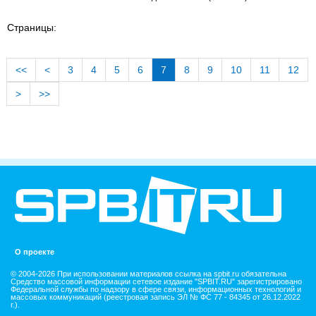
Страницы:
<<
<
3
4
5
6
7
8
9
10
11
12
>
>>
О проекте
© 2004-2026 При использовании материалов ссылка на spbit.ru обязательна
Средство массовой информации сетевое издание "SPBIT.RU" зарегистрировано
Федеральной службы по надзору в сфере связи, информационных технологий и
массовых коммуникаций (реестровая запись ЭЛ № ФС 77 - 84345 от 26.12.2022
г.).