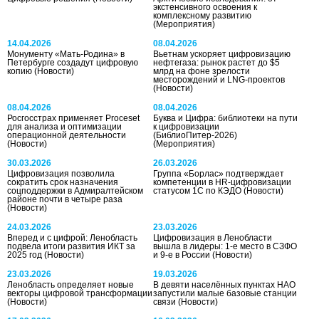
экстенсивного освоения к
комплексному развитию
(Мероприятия)
14.04.2026
08.04.2026
Монументу «Мать-Родина» в
Вьетнам ускоряет цифровизацию
Петербурге создадут цифровую
нефтегаза: рынок растет до $5
копию
(Новости)
млрд на фоне зрелости
месторождений и LNG-проектов
(Новости)
08.04.2026
08.04.2026
Росгосстрах применяет Proceset
Буква и Цифра: библиотеки на пути
для анализа и оптимизации
к цифровизации
операционной деятельности
(БиблиоПитер-2026)
(Новости)
(Мероприятия)
30.03.2026
26.03.2026
Цифровизация позволила
Группа «Борлас» подтверждает
сократить срок назначения
компетенции в HR-цифровизации
соцподдержки в Адмиралтейском
статусом 1С по КЭДО
(Новости)
районе почти в четыре раза
(Новости)
24.03.2026
23.03.2026
Вперед и с цифрой: Ленобласть
Цифровизация в Ленобласти
подвела итоги развития ИКТ за
вышла в лидеры: 1‑е место в СЗФО
2025 год
(Новости)
и 9‑е в России
(Новости)
23.03.2026
19.03.2026
Ленобласть определяет новые
В девяти населённых пунктах НАО
векторы цифровой трансформации
запустили малые базовые станции
(Новости)
связи
(Новости)