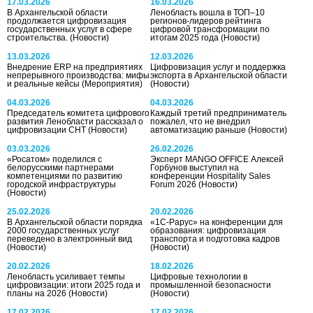
17.03.2026
16.03.2026
В Архангельской области
Ленобласть вошла в ТОП–10
продолжается цифровизация
регионов-лидеров рейтинга
государственных услуг в сфере
цифровой трансформации по
строительства.
(Новости)
итогам 2025 года
(Новости)
13.03.2026
12.03.2026
Внедрение ERP на предприятиях
Цифровизация услуг и поддержка
непрерывного производства: мифы
экспорта в Архангельской области
и реальные кейсы
(Мероприятия)
(Новости)
04.03.2026
04.03.2026
Председатель комитета цифрового
Каждый третий предприниматель
развития Ленобласти рассказал о
пожалел, что не внедрил
цифровизации СНТ
(Новости)
автоматизацию раньше
(Новости)
03.03.2026
26.02.2026
«Росатом» поделился с
Эксперт MANGO OFFICE Алексей
белорусскими партнерами
Горбунов выступил на
компетенциями по развитию
конференции Hospitality Sales
городской инфраструктуры
Forum 2026
(Новости)
(Новости)
25.02.2026
20.02.2026
В Архангельской области порядка
«1С-Рарус» на конференции для
2000 государственных услуг
образования: цифровизация
переведено в электронный вид
транспорта и подготовка кадров
(Новости)
(Новости)
20.02.2026
18.02.2026
Ленобласть усиливает темпы
Цифровые технологии в
цифровизации: итоги 2025 года и
промышленной безопасности
планы на 2026
(Новости)
(Новости)
17.02.2026
17.02.2026