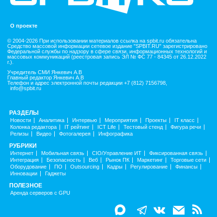
О проекте
© 2004-2026 При использовании материалов ссылка на spbit.ru обязательна
Средство массовой информации сетевое издание "SPBIT.RU" зарегистрировано
Федеральной службы по надзору в сфере связи, информационных технологий и
массовых коммуникаций (реестровая запись ЭЛ № ФС 77 - 84345 от 26.12.2022
г.).
Учредитель СМИ Янкевич А.В
Главный редактор Янкевич А.В
Телефон и адрес электронной почты редакции +7 (812) 7156798,
info@spbit.ru
РАЗДЕЛЫ
Новости
Аналитика
Интервью
Мероприятия
Проекты
IT класс
Колонка редактора
IT рейтинг
ICT Life
Тестовый стенд
Фигура речи
Релизы
Видео
Фотогалерея
Инфографика
РУБРИКИ
Интернет
Мобильная связь
CIO/Управление ИТ
Фиксированная связь
Интеграция
Безопасность
Веб
Рынок ПК
Маркетинг
Торговые сети
Оборудование
ПО
Outsourcing
Кадры
Регулирование
Финансы
Инновации
Гаджеты
ПОЛЕЗНОЕ
Аренда серверов с GPU